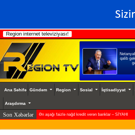
Region internet televiziyası!
Netanya
qalib gəl
gə
Ana Səhifə
Gündəm
Region
Sosial
İqtisadiyyat
Araşdırma
Son Xəbərlər
İranla&n