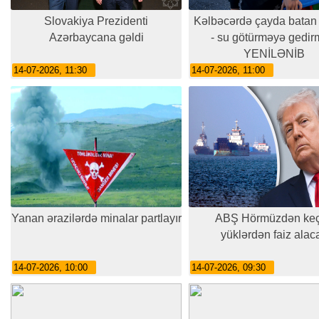
Slovakiya Prezidenti
Kəlbəcərdə çayda batan 
Azərbaycana gəldi
- su götürməyə gedirm
YENİLƏNİB
14-07-2026, 11:30
14-07-2026, 11:00
Yanan ərazilərdə minalar partlayır
ABŞ Hörmüzdən ke
yüklərdən faiz alac
14-07-2026, 10:00
14-07-2026, 09:30