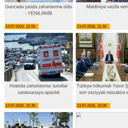
Gəncədə yasda zəhərlənmə oldu
Maldiniyə vəzifə veri
- YENİLƏNİB
13-07-2026, 12:00
13-07-2026, 11:30
Hoteldə zəhərlənmə: turistlər
Türkiyə hökuməti Yaxın 
xəstəxanaya aparıldı
son vəziyyəti müzakirə
13-07-2026, 10:30
13-07-2026, 10:00