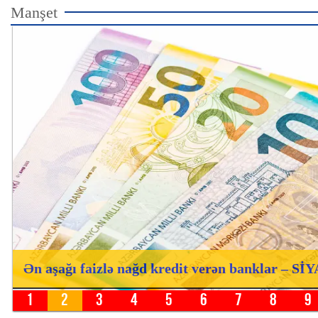
Manşet
Ən aşağı faizlə nağd kredit verən banklar – S
1
2
3
4
5
6
7
8
9