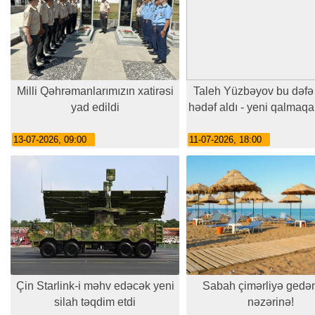
Milli Qəhrəmanlarımızın xatirəsi
Taleh Yüzbəyov bu dəfə k
yad edildi
hədəf aldı - yeni qalmaqal
13-07-2026, 09:00
11-07-2026, 18:00
Çin Starlink-i məhv edəcək yeni
Sabah çimərliyə gedən
silah təqdim etdi
nəzərinə!