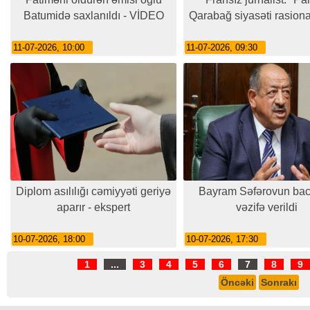
Batumidə saxlanıldı - VİDEO
Qarabağ siyasəti rasiona
11-07-2026, 10:00
11-07-2026, 09:30
Diplom asılılığı cəmiyyəti geriyə
Bayram Səfərovun bac
aparır - ekspert
vəzifə verildi
10-07-2026, 18:00
10-07-2026, 17:30
1
...
3
4
5
6
7
8
9
Öncəki
Sonrakı