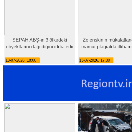
SEPAH ABŞ-ın 3 ölkədəki
Zelenskinin mükafatland
obyektlərini dağıtdığını iddia edir
məmur plagiatda ittiham
13-07-2026, 18:00
13-07-2026, 17:30