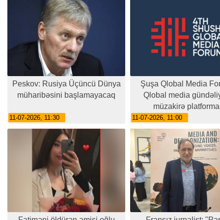
Peskov: Rusiya Üçüncü Dünya
Şuşa Qlobal Media Fo
müharibəsini başlamayacaq
Qlobal media gündəli
müzakirə platforma
11-07-2026, 11:30
11-07-2026, 11:00
Fatiməni öldürən əmisi oğlu
Fransız jurnalist: "Par