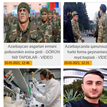
Azərbaycan əsgərləri erməni
Azərbaycanda qanunsuz
polkovnikin evinə girdi - GÖRÜN
hərbi forma geyinənlərə
NƏ TAPDILAR - VİDEO
reyd başladı - VİD
15-01-2021, 12:46
15-01-2021, 12:21