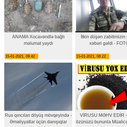
ANAMA Xocavəndlə bağlı
İtkin düşən zabitimizin
məlumat yaydı
xəbəri gəldi - FOT
15-01-2021, 09:42
15-01-2021, 08:22
Rus qırıcıları döyüş mövqeyində -
VİRUSU MƏHV EDİR -
Əməliyyatlar üçün danışıqlar
özünüzü bununla Müalicə