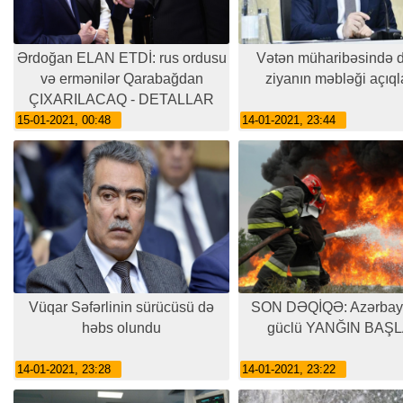
Ərdoğan ELAN ETDİ: rus ordusu
Vətən müharibəsində 
və ermənilər Qarabağdan
ziyanın məbləği açıql
ÇIXARILACAQ - DETALLAR
15-01-2021, 00:48
14-01-2021, 23:44
Vüqar Səfərlinin sürücüsü də
SON DƏQİQƏ: Azərbay
həbs olundu
güclü YANĞIN BAŞL
14-01-2021, 23:28
14-01-2021, 23:22