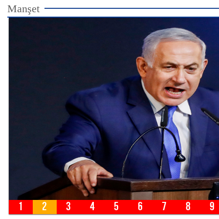
Manşet
Netanyahu: Sionizm qalib gəldi, biz qalib gəliri
1
2
3
4
5
6
7
8
9