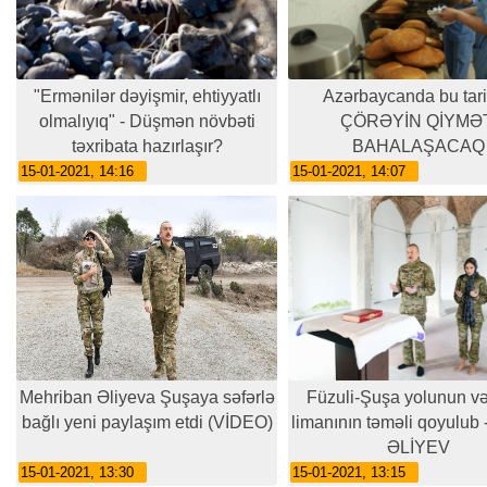
"Ermənilər dəyişmir, ehtiyyatlı
Azərbaycanda bu tar
olmalıyıq" - Düşmən növbəti
ÇÖRƏYİN QİYMƏT
təxribata hazırlaşır?
BAHALAŞACAQ
15-01-2021, 14:16
15-01-2021, 14:07
Mehriban Əliyeva Şuşaya səfərlə
Füzuli-Şuşa yolunun v
bağlı yeni paylaşım etdi (VİDEO)
limanının təməli qoyulub
ƏLİYEV
15-01-2021, 13:30
15-01-2021, 13:15