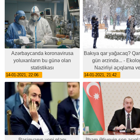
Azərbaycanda koronavirusa
Bakıya qar yağacaq? Qar
yoluxanların bu günə olan
gün ərzində... - Ekolo
statistikası
Nazirliyi açıqlama ve
14-01-2021, 22:06
14-01-2021, 21:42
Paşinyanın yeni planı
İlham Əliyevin son açıql