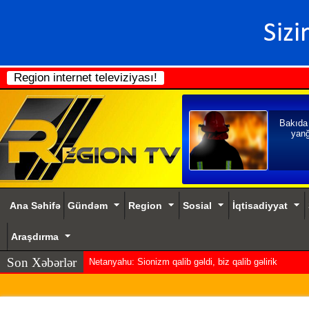
Region internet televiziyası!
Bakıda
yanğ
Ana Səhifə
Gündəm
Region
Sosial
İqtisadiyyat
Araşdırma
Son Xəbərlər
Netanyahu: Sionizm qalib gəldi, biz qalib gəlirik