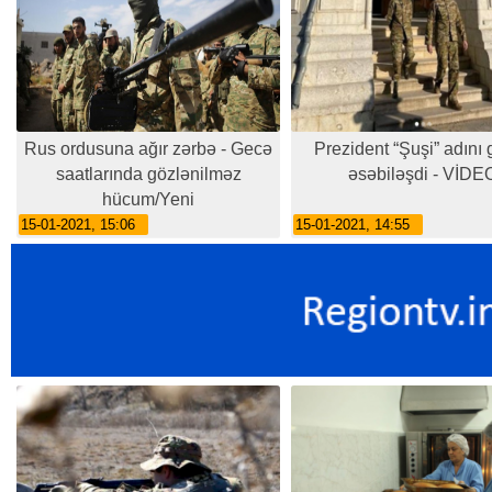
Rus ordusuna ağır zərbə - Gecə
Prezident “Şuşi” adını
saatlarında gözlənilməz
əsəbiləşdi - VİDE
hücum/Yeni
15-01-2021, 15:06
15-01-2021, 14:55