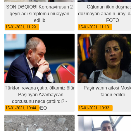
SON DƏQIQƏ! Koronavirusun 2
Oğlunun itkin düşmə
qeyri-adi simptomu müəyyən
dözməyən ananın ürəyi d
edilib
FOTO
15-01-2021, 11:29
15-01-2021, 11:13
Türklər İrəvana çatıb, ölkəmiz ölür
Paşinyanın ailəsi Mos
- Paşinyan Azərbaycan
təhqir edildi
qorxusunu necə çatdırdı? -
VİDEO
15-01-2021, 10:44
15-01-2021, 10:32