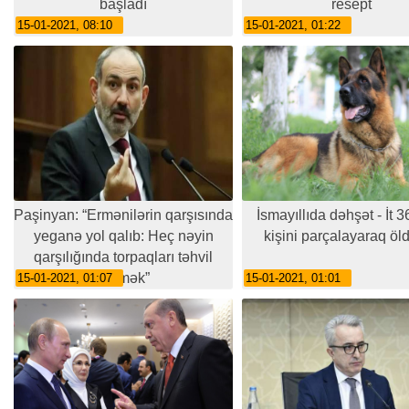
başladı
resept
15-01-2021, 08:10
15-01-2021, 01:22
Paşinyan: “Ermənilərin qarşısında
İsmayıllıda dəhşət - İt 3
yeganə yol qalıb: Heç nəyin
kişini parçalayaraq öl
qarşılığında torpaqları təhvil
vermək”
15-01-2021, 01:07
15-01-2021, 01:01