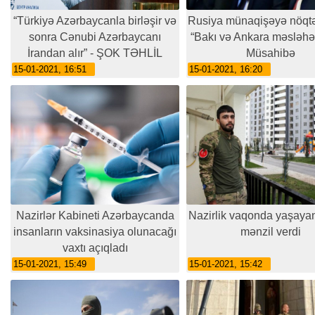
“Türkiyə Azərbaycanla birləşir və
Rusiya münaqişəyə nöqt
sonra Cənubi Azərbaycanı
“Bakı və Ankara məsləhət
İrandan alır” - ŞOK TƏHLİL
Müsahibə
15-01-2021, 16:51
15-01-2021, 16:20
Nazirlər Kabineti Azərbaycanda
Nazirlik vaqonda yaşaya
insanların vaksinasiya olunacağı
mənzil verdi
vaxtı açıqladı
15-01-2021, 15:49
15-01-2021, 15:42