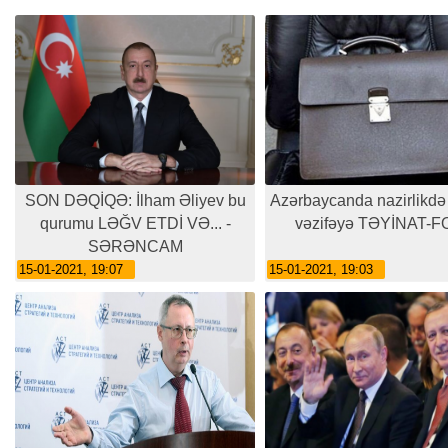
SON DƏQİQƏ: İlham Əliyev bu
Azərbaycanda nazirlikdə
qurumu LƏĞV ETDİ VƏ... -
vəzifəyə TƏYİNAT-
SƏRƏNCAM
15-01-2021, 19:07
15-01-2021, 19:03