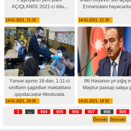
AÇIQLANDI: 2021-ci ildə...
Ermənistanı həyəcanla
14-01-2021, 21:32
14-01-2021, 21:28
Yanvar ayının 18-dən, 1-11-ci
Əli Həsənov yır-yığış e
siniflərin şagirdləri məktəblərə
Məşhur passajı satışa ç
qayıdacaqlar-Moskvada
14-01-2021, 20:05
14-01-2021, 18:50
1
...
904
905
906
907
908
909
Öncəki
Sonrakı