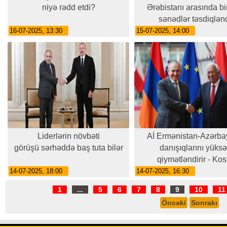
niyə rədd etdi?
Ərəbistanı arasında bir
sənədlər təsdiqlən
16-07-2025, 13:30
15-07-2025, 14:00
Liderlərin növbəti
Aİ Ermənistan-Azərb
görüşü sərhəddə baş tuta bilər
danışıqlarını yüks
qiymətləndirir - Kos
14-07-2025, 18:00
14-07-2025, 16:30
1
...
5
6
7
8
9
10
11
Öncəki
Sonrakı