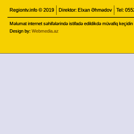
Regiontv.info © 2019
Direktor: Elxan Əhmədov
Tel: 05
Məlumat internet səhifələrində istifadə edildikdə müvafiq keçidi
Design by:
Webmedia.az