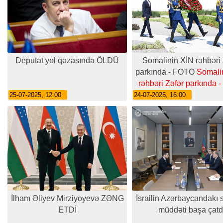
Deputat yol qəzasında ÖLDÜ
Somalinin XİN rəhbəri 
parkında - FOTO
Somali
rəhbəri Zəfər parkında 
25-07-2025, 12:00
24-07-2025, 16:00
İlham Əliyev Mirziyoyevə ZƏNG
İsrailin Azərbaycandakı s
ETDİ
müddəti başa çatd