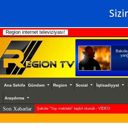
Region internet televiziyası!
Bakıda
yanğ
Ana Səhifə
Gündəm
Region
Sosial
İqtisadiyyat
Araşdırma
Son Xəbərlər
Şəkidə "Yay məktəbi" təşkil olunub - VİDEO