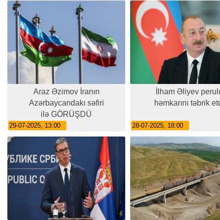
Araz Əzimov İranın
İlham Əliyev perul
Azərbaycandakı səfiri
həmkarını təbrik et
ilə GÖRÜŞDÜ
29-07-2025, 13:00
28-07-2025, 18:00