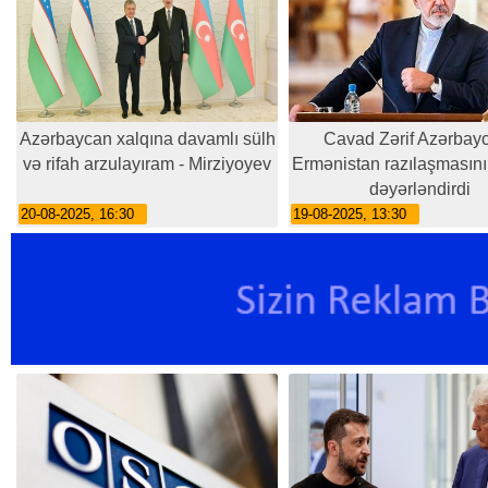
Azərbaycan xalqına davamlı sülh
Cavad Zərif Azərbay
və rifah arzulayıram - Mirziyoyev
Ermənistan razılaşmasın
dəyərləndirdi
20-08-2025, 16:30
19-08-2025, 13:30