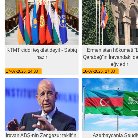
KTMT ciddi təşkilat deyil - Sabiq
Ermənistan hökuməti “
nazir
Qarabağ”ın İrəvandakı qal
ləğv edir
17-07-2025, 14:30
16-07-2025, 17:30
İrəvan ABŞ-nin Zəngəzur təklifini
Azərbaycanla Səudi