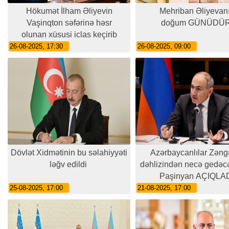
Hökumət İlham Əliyevin
Mehriban Əliyevan
Vaşinqton səfərinə həsr
doğum GÜNÜDÜ
olunan xüsusi iclas keçirib
26-08-2025, 17:30
26-08-2025, 09:00
Dövlət Xidmətinin bu səlahiyyəti
Azərbaycanlılar Zəng
ləğv edildi
dəhlizindən necə gedəcə
Paşinyan AÇIQLA
25-08-2025, 17:00
21-08-2025, 17:00