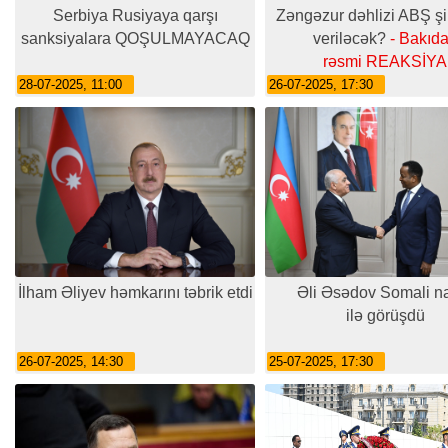
Serbiya Rusiyaya qarşı
Zəngəzur dəhlizi ABŞ şi
sanksiyalara QOŞULMAYACAQ
veriləcək?
- Bakıd
rəsmi REAKSİYA
28-07-2025, 11:00
26-07-2025, 17:30
İlham Əliyev həmkarını təbrik etdi
Əli Əsədov Somali na
ilə görüşdü
26-07-2025, 14:30
25-07-2025, 17:30