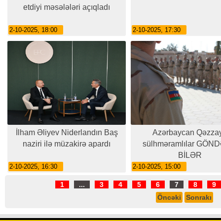
etdiyi məsələləri açıqladı
2-10-2025, 18:00
2-10-2025, 17:30
İlham Əliyev Niderlandın Baş
Azərbaycan Qəzza
naziri ilə müzakirə apardı
sülhməramlılar GÖN
BİLƏR
2-10-2025, 16:30
2-10-2025, 15:00
1
...
3
4
5
6
7
8
9
Öncəki
Sonrakı