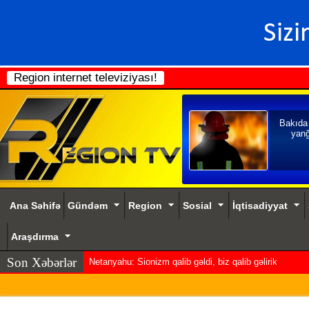
Region internet televiziyası!
Bakıda
yanğ
Ana Səhifə
Gündəm
Region
Sosial
İqtisadiyyat
Araşdırma
Son Xəbərlər
Ən aşağı