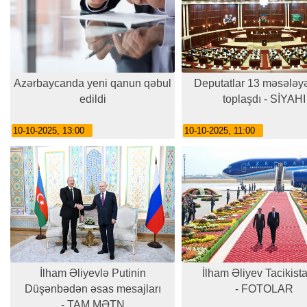
Azərbaycanda yeni qanun qəbul
Deputatlar 13 məsələy
edildi
toplaşdı - SİYAHI
10-10-2025, 13:00
10-10-2025, 11:00
İlham Əliyevlə Putinin
İlham Əliyev Tacikist
Düşənbədən əsas mesajları
- FOTOLAR
- TAM MƏTN