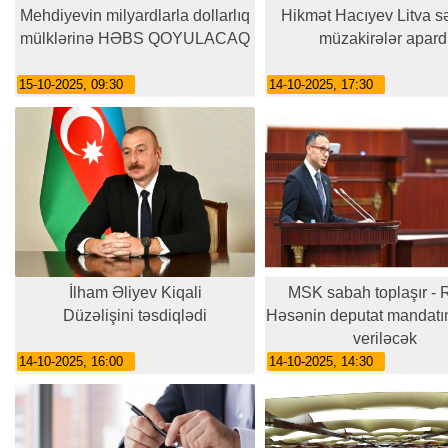
Mehdiyevin milyardlarla dollarlıq
Hikmət Hacıyev Litva səf
mülklərinə HƏBS QOYULACAQ
müzakirələr apard
15-10-2025, 09:30
14-10-2025, 17:30
İlham Əliyev Kiqali
MSK sabah toplaşır - 
Düzəlişini təsdiqlədi
Həsənin deputat mandatı
veriləcək
14-10-2025, 16:00
14-10-2025, 14:30