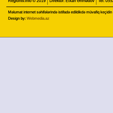
Regiontv.info © 2019
Direktor: Elxan Əhmədov
Tel: 05
Məlumat internet səhifələrində istifadə edildikdə müvafiq keçidi
Design by:
Webmedia.az