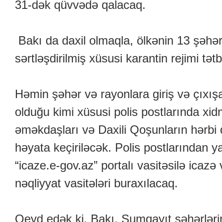
31-dək qüvvədə qalacaq.
Bakı da daxil olmaqla, ölkənin 13 şəhə
sərtləşdirilmiş xüsusi karantin rejimi tətb
Həmin şəhər və rayonlara giriş və çıxış
olduğu kimi xüsusi polis postlarında xid
əməkdaşları və Daxili Qoşunların hərbi q
həyata keçiriləcək. Polis postlarından ya
“icaze.e-gov.az” portalı vasitəsilə icazə 
nəqliyyat vasitələri buraxılacaq.
Qeyd edək ki, Bakı, Sumqayıt şəhərlər