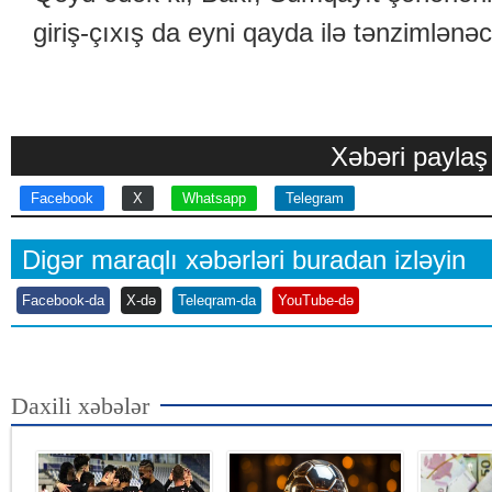
giriş-çıxış da eyni qayda ilə tənzimlənə
Xəbəri paylaş
Facebook
X
Whatsapp
Telegram
Digər maraqlı xəbərləri buradan izləyin
Facebook-da
X-də
Teleqram-da
YouTube-də
Daxili xəbələr