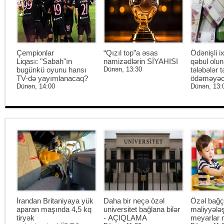
Çempionlar
“Qızıl top”a əsas
Ödənişli i
Liqası: "Sabah"ın
namizədlərin SİYAHISI
qəbul olu
bugünkü oyunu hansı
Dünən, 13:30
tələbələr t
TV-də yayımlanacaq?
ödəməyəc
Dünən, 14:00
Dünən, 13:
İrandan Britaniyaya yük
Daha bir neçə özəl
Özəl bağç
aparan maşında 4,5 kq
universitet bağlana bilər
maliyyələ
tiryək
- AÇIQLAMA
meyarlar 