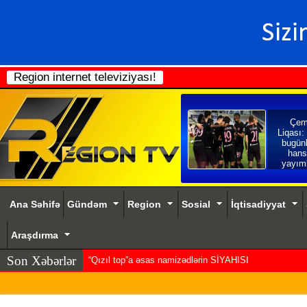
Region internet televiziyası!
Çem
Liqası:
bugün
hans
yayım
Ana Səhifə
Gündəm
Region
Sosial
İqtisadiyyat
Araşdırma
Son Xəbərlər
“Qızıl top”a əsas namizədlərin SİYAHISI