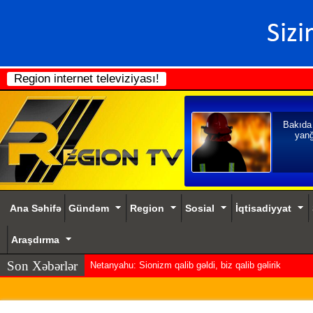
Region internet televiziyası!
Bakıda
yanğ
Ana Səhifə
Gündəm
Region
Sosial
İqtisadiyyat
Araşdırma
Son Xəbərlər
Netanyahu: Sionizm qalib gəldi, biz qalib gəlirik