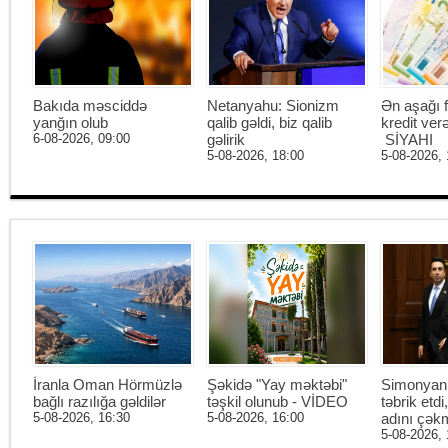
Bakıda məsciddə
Netanyahu: Sionizm
Ən aşağı f
yanğın olub
qalib gəldi, biz qalib
kredit ver
6-08-2026, 09:00
gəlirik
SİYAHI
5-08-2026, 18:00
5-08-2026, 
İranla Oman Hörmüzlə
Şəkidə "Yay məktəbi"
Simonyan 
bağlı razılığa gəldilər
təşkil olunub - VİDEO
təbrik etd
5-08-2026, 16:30
5-08-2026, 16:00
adını çək
5-08-2026, 