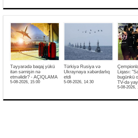
Təyyarədə baqaj yükü
Türkiyə Rusiya və
Çempionl
itən sərnişin nə
Ukraynaya xəbərdarlıq
Liqası: "S
etməlidir? - AÇIQLAMA
etdi
bugünkü o
5-08-2026, 15:00
5-08-2026, 14:30
TV-də ya
5-08-2026, 