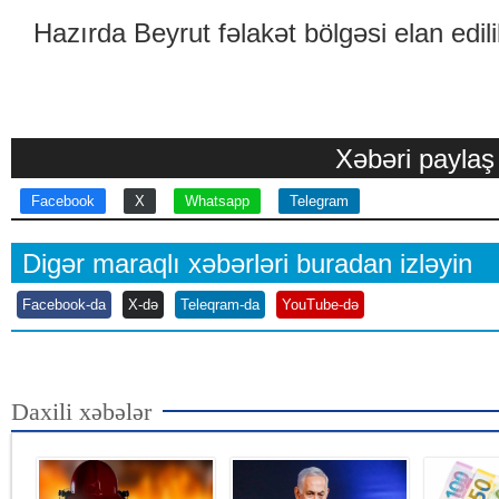
Hazırda Beyrut fəlakət bölgəsi elan edil
Xəbəri paylaş
Facebook
X
Whatsapp
Telegram
Digər maraqlı xəbərləri buradan izləyin
Facebook-da
X-də
Teleqram-da
YouTube-də
Daxili xəbələr