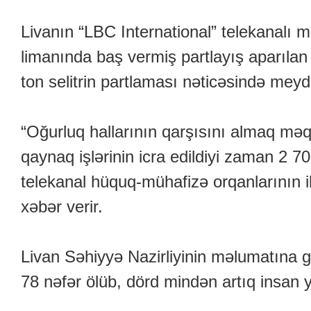
Livanın “LBC International” telekanalı m
limanında baş vermiş partlayış aparılan
ton selitrin partlaması nəticəsində meyd
“Oğurluq hallarının qarşısını almaq məq
qaynaq işlərinin icra edildiyi zaman 2 700
telekanal hüquq-mühafizə orqanlarının il
xəbər verir.
Livan Səhiyyə Nazirliyinin məlumatına g
78 nəfər ölüb, dörd mindən artıq insan y