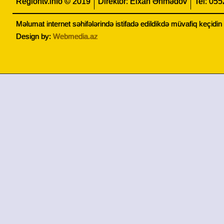
Regiontv.info © 2019
Direktor: Elxan Əhmədov
Tel: 05
Məlumat internet səhifələrində istifadə edildikdə müvafiq keçidi
Design by:
Webmedia.az