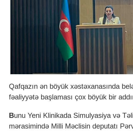
Qafqazın ən böyük xəstəxanasında belə
fəaliyyətə başlaması çox böyük bir add
B
unu Yeni Klinikada Simulyasiya və Təl
mərasimində Milli Məclisin deputatı Pər