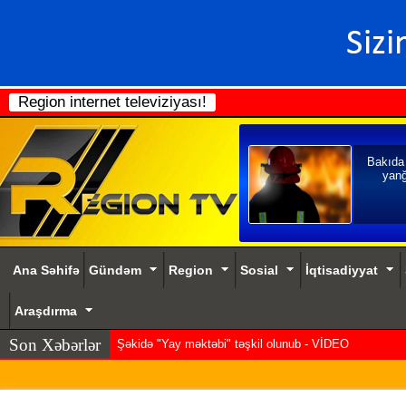
Region internet televiziyası!
Bakıda
yanğ
Ana Səhifə
Gündəm
Region
Sosial
İqtisadiyyat
Araşdırma
Son Xəbərlər
Şəkidə "Yay məktəbi" təşkil olunub - VİDEO