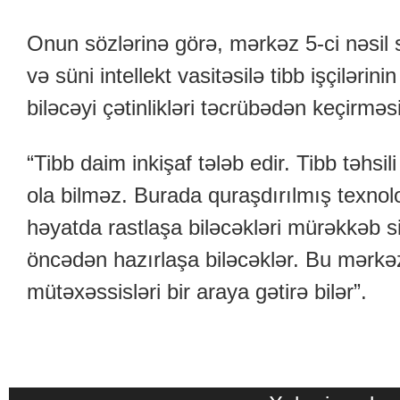
Onun sözlərinə görə, mərkəz 5-ci nəsil 
və süni intellekt vasitəsilə tibb işçilərin
biləcəyi çətinlikləri təcrübədən keçirmə
“Tibb daim inkişaf tələb edir. Tibb təhsi
ola bilməz. Burada quraşdırılmış texnologi
həyatda rastlaşa biləcəkləri mürəkkəb si
öncədən hazırlaşa biləcəklər. Bu mərk
mütəxəssisləri bir araya gətirə bilər”.