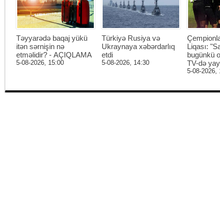
Təyyarədə baqaj yükü
Türkiyə Rusiya və
Çempionl
itən sərnişin nə
Ukraynaya xəbərdarlıq
Liqası: "S
etməlidir? - AÇIQLAMA
etdi
bugünkü o
5-08-2026, 15:00
5-08-2026, 14:30
TV-də ya
5-08-2026, 