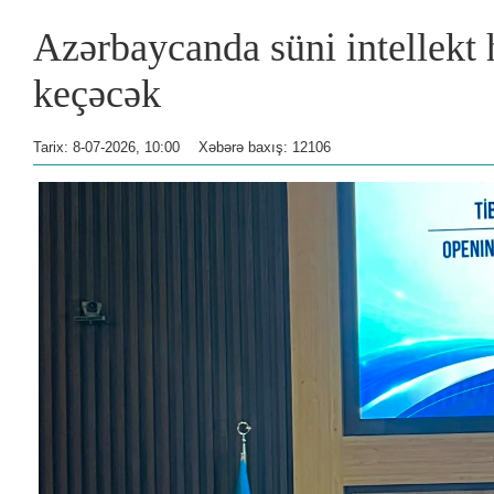
Azərbaycanda süni intellekt 
keçəcək
Tarix: 8-07-2026, 10:00
Xəbərə baxış: 12106