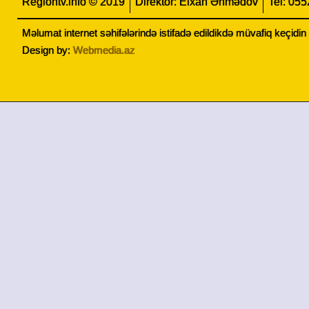
Regiontv.info © 2019
Direktor: Elxan Əhmədov
Tel: 05
Məlumat internet səhifələrində istifadə edildikdə müvafiq keçidi
Design by:
Webmedia.az