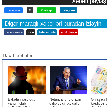
Xəbəri paylaş
Facebook
X
Whatsapp
Telegram
Digər maraqlı xəbərləri buradan izləyin
Facebook-da
X-də
Teleqram-da
YouTube-də
Daxili xəbələr
Bakıda məsciddə
Netanyahu: Sionizm
Ən aşağı f
yanğın olub
qalib gəldi, biz qalib
kredit ver