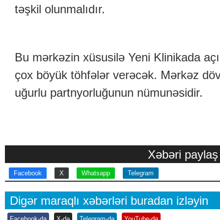
təşkil olunmalıdır.
Bu mərkəzin xüsusilə Yeni Klinikada 
çox böyük töhfələr verəcək. Mərkəz döv
uğurlu partnyorluğunun nümunəsidir.
Xəbəri paylaş
Facebook
X
Whatsapp
Telegram
Digər maraqlı xəbərləri buradan izləyin
Facebook-da
X-də
Teleqram-da
YouTube-də