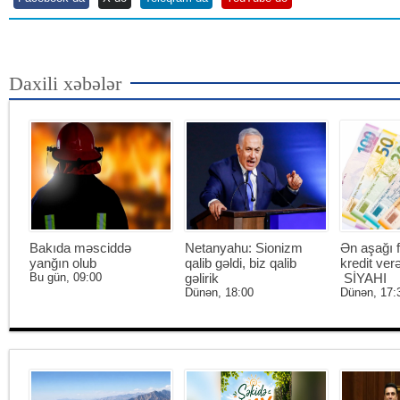
Daxili xəbələr
Bakıda məsciddə
Netanyahu: Sionizm
Ən aşağı f
yanğın olub
qalib gəldi, biz qalib
kredit ver
Bu gün, 09:00
gəlirik
SİYAHI
Dünən, 18:00
Dünən, 17: