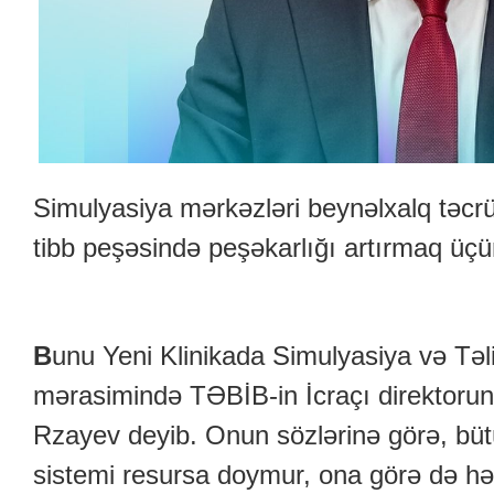
Simulyasiya mərkəzləri beynəlxalq təcrü
tibb peşəsində peşəkarlığı artırmaq üçü
B
unu Yeni Klinikada Simulyasiya və Təl
mərasimində TƏBİB-in İcraçı direktoru
Rzayev deyib. Onun sözlərinə görə, büt
sistemi resursa doymur, ona görə də h