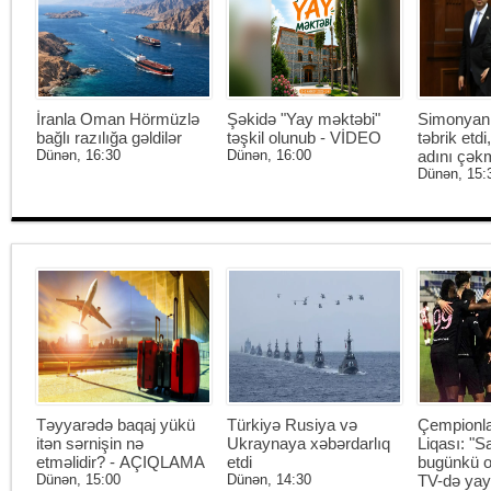
İranla Oman Hörmüzlə
Şəkidə "Yay məktəbi"
Simonyan 
bağlı razılığa gəldilər
təşkil olunub - VİDEO
təbrik etd
Dünən, 16:30
Dünən, 16:00
adını çək
Dünən, 15:
Təyyarədə baqaj yükü
Türkiyə Rusiya və
Çempionl
itən sərnişin nə
Ukraynaya xəbərdarlıq
Liqası: "S
etməlidir? - AÇIQLAMA
etdi
bugünkü o
Dünən, 15:00
Dünən, 14:30
TV-də ya