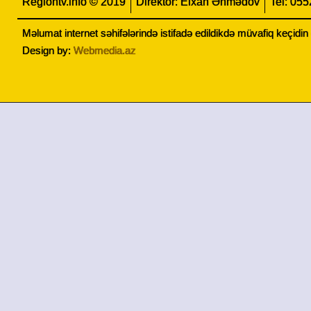
Regiontv.info © 2019
Direktor: Elxan Əhmədov
Tel: 05
Məlumat internet səhifələrində istifadə edildikdə müvafiq keçidi
Design by:
Webmedia.az