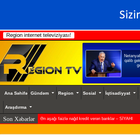
Region internet televiziyası!
Netanya
qalib gəl
gə
Ana Səhifə
Gündəm
Region
Sosial
İqtisadiyyat
Araşdırma
Son Xəbərlər
Ən aşağı faizlə nağd kredit verən banklar – SİYAHI