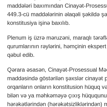
maddələri baxımından Cinayət-Prosessu
449.3-cü maddələrinin əlaqəli şəkildə şə
konstitusiya işinə baxılıb.
Plenum iş üzrə məruzəni, maraqlı tərəflə
qurumlarının rəylərini, həmçinin ekspert
qəbul edib.
Qərara əsasən, Cinayət-Prosessual Məcə
maddəsində göstərilən şəxslər cinayət p
orqanların onların konstitusion hüquq və
bilən və ya məhkəməyə çıxış hüququnu
hərəkətlərindən (hərəkətsizliklərindən)