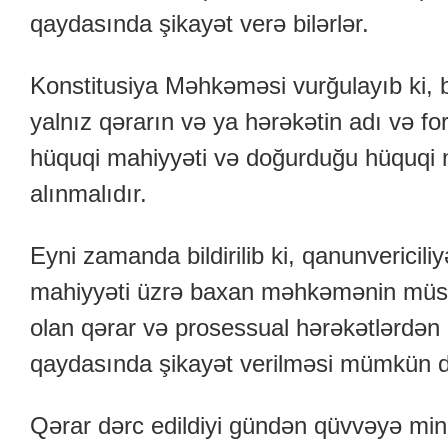
qaydasında şikayət verə bilərlər.
Konstitusiya Məhkəməsi vurğulayıb ki, b
yalnız qərarın və ya hərəkətin adı və fo
hüquqi mahiyyəti və doğurduğu hüquqi n
alınmalıdır.
Eyni zamanda bildirilib ki, qanunvericili
mahiyyəti üzrə baxan məhkəmənin müstə
olan qərar və prosessual hərəkətlərdə
qaydasında şikayət verilməsi mümkün d
Qərar dərc edildiyi gündən qüvvəyə mini