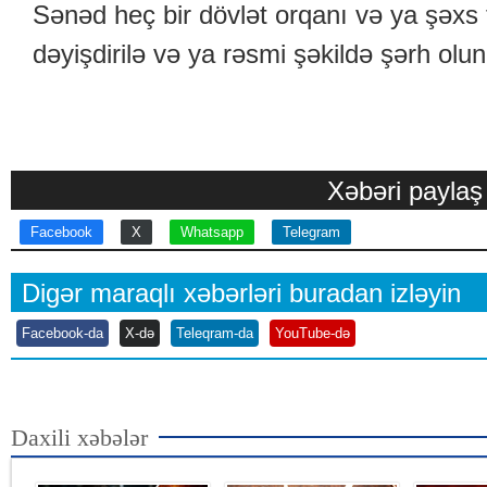
Sənəd heç bir dövlət orqanı və ya şəxs t
dəyişdirilə və ya rəsmi şəkildə şərh olu
Xəbəri paylaş
Facebook
X
Whatsapp
Telegram
Digər maraqlı xəbərləri buradan izləyin
Facebook-da
X-də
Teleqram-da
YouTube-də
Daxili xəbələr