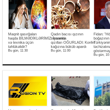
Maqnit qasırğaları
Qadın bacısı qızının
Fidan: "H
haqda BİLMƏDİKLƏRİMİZ: İnsanlar
nişanında
boğazının
və texnika üçün
qızılları OĞURLADI: Konfet
Türkiyənin
təhlükəlidir?
kağızına büküb apardı
təchizatın
Bu gün, 11:30
Bu gün, 11:00
göstərməy
Bu gün, 10