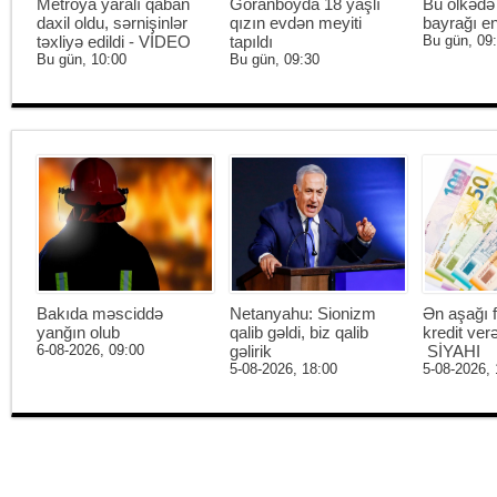
Metroya yaralı qaban
Goranboyda 18 yaşlı
Bu ölkədə
daxil oldu, sərnişinlər
qızın evdən meyiti
bayrağı end
təxliyə edildi - VİDEO
tapıldı
Bu gün, 09
Bu gün, 10:00
Bu gün, 09:30
Bakıda məsciddə
Netanyahu: Sionizm
Ən aşağı f
yanğın olub
qalib gəldi, biz qalib
kredit ver
6-08-2026, 09:00
gəlirik
SİYAHI
5-08-2026, 18:00
5-08-2026, 