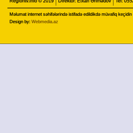
Regiontv.info © 2019
Direktor: Elxan Əhmədov
Tel: 05
Məlumat internet səhifələrində istifadə edildikdə müvafiq keçidi
Design by:
Webmedia.az