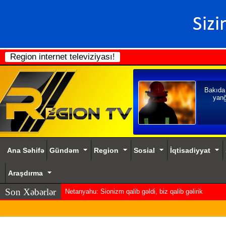
Region internet televiziyası!
Bakıda
yanğ
Ana Səhifə
Gündəm
Region
Sosial
İqtisadiyyat
Araşdırma
Son Xəbərlər
Netanyahu: Sionizm qalib gəldi, biz qalib gəlirik