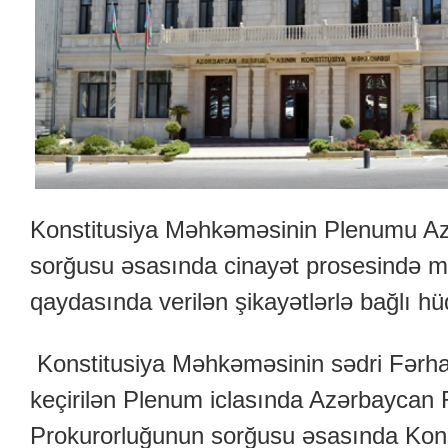
Konstitusiya Məhkəməsinin Plenumu A
sorğusu əsasında cinayət prosesində 
qaydasında verilən şikayətlərlə bağlı h
Konstitusiya Məhkəməsinin sədri Fərhad 
keçirilən Plenum iclasında Azərbaycan 
Prokurorluğunun sorğusu əsasında Konst