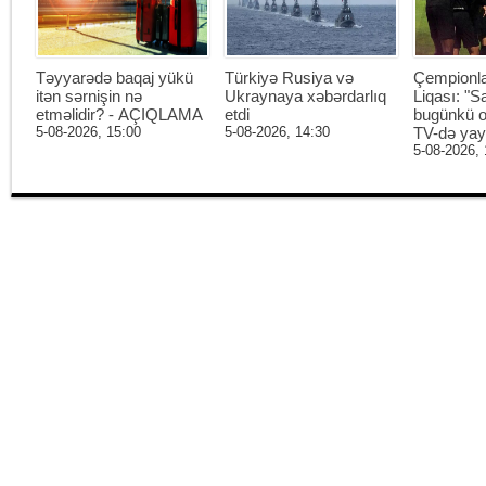
Təyyarədə baqaj yükü
Türkiyə Rusiya və
Çempionl
itən sərnişin nə
Ukraynaya xəbərdarlıq
Liqası: "S
etməlidir? - AÇIQLAMA
etdi
bugünkü o
5-08-2026, 15:00
5-08-2026, 14:30
TV-də ya
5-08-2026, 