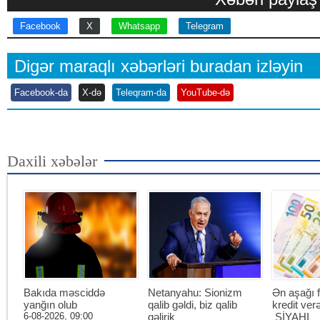
Facebook
X
Whatsapp
Telegram
Digər maraqlı xəbərləri buradan izləyin
Facebook-da
X-də
Teleqram-da
YouTube-də
Daxili xəbələr
Bakıda məsciddə
Netanyahu: Sionizm
Ən aşağı f
yanğın olub
qalib gəldi, biz qalib
kredit ver
6-08-2026, 09:00
gəlirik
SİYAHI