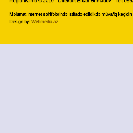
Regiontv.info © 2019
Direktor: Elxan Əhmədov
Tel: 05
Məlumat internet səhifələrində istifadə edildikdə müvafiq keçidi
Design by:
Webmedia.az