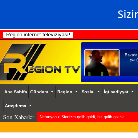
Region internet televiziyası!
Bakıda
yanğ
Ana Səhifə
Gündəm
Region
Sosial
İqtisadiyyat
Araşdırma
Son Xəbərlər
Netanyahu: Sionizm qalib gəldi, biz qalib gəlirik