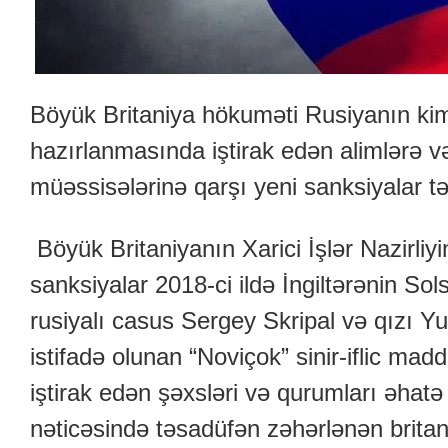
Böyük Britaniya hökuməti Rusiyanın kim
hazırlanmasında iştirak edən alimlərə v
müəssisələrinə qarşı yeni sanksiyalar tə
Böyük Britaniyanın Xarici İşlər Nazirliyin
sanksiyalar 2018-ci ildə İngiltərənin So
rusiyalı casus Sergey Skripal və qızı Y
istifadə olunan “Noviçok” sinir-iflic ma
iştirak edən şəxsləri və qurumları əhatə
nəticəsində təsadüfən zəhərlənən britan