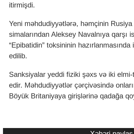
itirmişdi.
Yeni məhdudiyyətlərə, həmçinin Rusiya 
simalarından Aleksey Navalnıya qarşı ist
“Epibatidin” toksininin hazırlanmasında 
edilib.
Sanksiyalar yeddi fiziki şəxs və iki elmi
edir. Məhdudiyyətlər çərçivəsində onları
Böyük Britaniyaya girişlərinə qadağa qo
Xəbəri paylaş