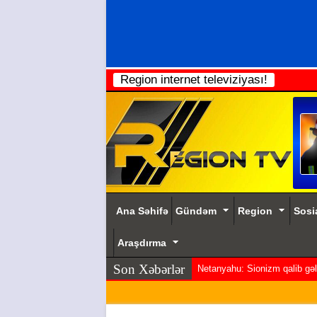
Region internet televiziyası!
Ana Səhifə
Gündəm
Region
Sosi
Araşdırma
Son Xəbərlər
Netanyahu: Sionizm qalib gəldi