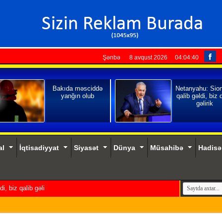
Şənbə 8 avqust 2026
04:04:42
Bakıda məsciddə
Netanyahu: Sio
yanğın olub
qalib gəldi, biz 
gəlirik
al
İqtisadiyyat
Siyasət
Dünya
Müsahibə
Hadisə
, biz qalib gəlirik