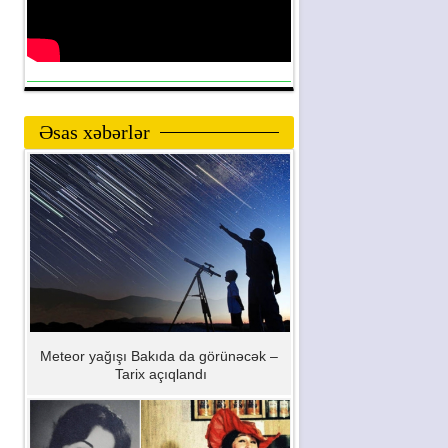
Əsas xəbərlər
Meteor yağışı Bakıda da görünəcək –
Tarix açıqlandı