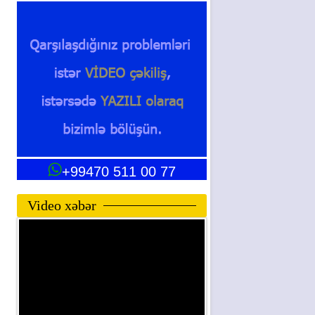
+99470 511 00 77
Video xəbər