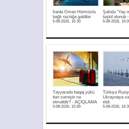
İranla Oman Hörmüzlə
Şəkidə "Yay m
bağlı razılığa gəldilər
təşkil olunub
5-08-2026, 16:30
5-08-2026, 16:0
Təyyarədə baqaj yükü
Türkiyə Rusiy
itən sərnişin nə
Ukraynaya xə
etməlidir? - AÇIQLAMA
etdi
5-08-2026, 15:00
5-08-2026, 14:3