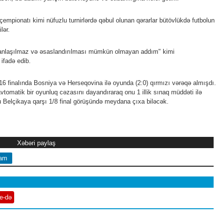
empionatı kimi nüfuzlu turnirlərdə qəbul olunan qərarlar bütövlükdə futbolun
lər.
anlaşılmaz və əsaslandırılması mümkün olmayan addım" kimi
 ifadə edib.
6 finalında Bosniya və Herseqovina ilə oyunda (2:0) qırmızı vərəqə almışdı.
tomatik bir oyunluq cəzasını dayandıraraq onu 1 illik sınaq müddəti ilə
 Belçikaya qarşı 1/8 final görüşündə meydana çıxa biləcək.
Xəbəri paylaş
ram
e-də