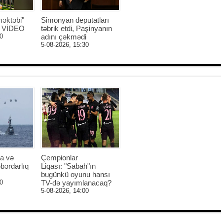
əktəbi"
Simonyan deputatları
 - VİDEO
təbrik etdi, Paşinyanın
0
adını çəkmədi
5-08-2026, 15:30
a və
Çempionlar
bərdarlıq
Liqası: "Sabah"ın
bugünkü oyunu hansı
0
TV-də yayımlanacaq?
5-08-2026, 14:00