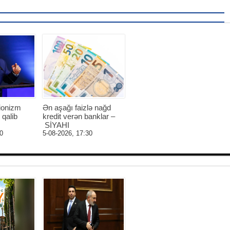
ionizm
Ən aşağı faizlə nağd
 qalib
kredit verən banklar –
SİYAHI
0
5-08-2026, 17:30