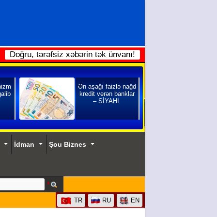
Doğru, tərəfsiz xəbərin tək ünvanı!
nizm
Ən aşağı faizlə nağd
qalib
kredit verən banklar
– SİYAHI
İdman
Şou Biznes
TR
RU
EN