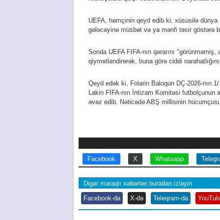
UEFA, həmçinin qeyd edib ki, xüsusilə dünya ç
gələcəyinə müsbət və ya mənfi təsir göstərə bi
Sonda UEFA FIFA-nın qərarını "görünməmiş, 
qiymətləndirərək, buna görə ciddi narahatlığını
Qeyd edək ki, Folarin Baloqun DÇ-2026-nın 1/1
Lakin FİFA-nın İntizam Komitəsi futbolçunun av
əvəz edib. Nəticədə ABŞ millisinin hücumçusu
Facebook
X
Whatsapp
Teleg
Digər maraqlı xəbərləri buradan izləyin
Facebook-da
X-də
Teleqram-da
YouTub