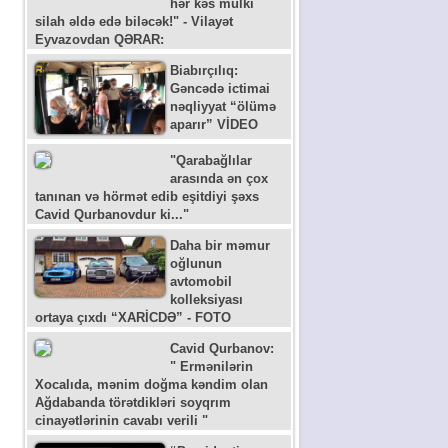
hər kəs mülki
silah əldə edə biləcək!" - Vilayət
Eyvazovdan QƏRAR:
Biabırçılıq:
Gəncədə ictimai
nəqliyyat “ölümə
aparır” VİDEO
"Qarabağlılar
arasında ən çox
tanınan və hörmət edib eşitdiyi şəxs
Cavid Qurbanovdur ki..."
Daha bir məmur
oğlunun
avtomobil
kolleksiyası
ortaya çıxdı “XARİCDƏ” - FOTO
Cavid Qurbanov:
" Ermənilərin
Xocalıda, mənim doğma kəndim olan
Ağdabanda törətdikləri soyqrım
cinayətlərinin cavabı verili "