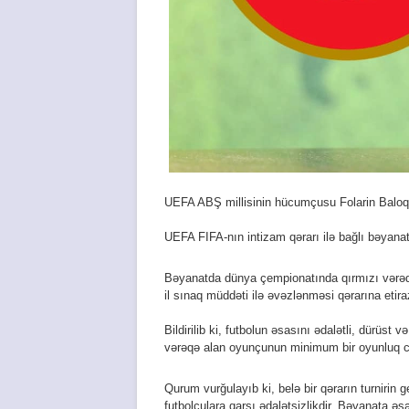
UEFA ABŞ millisinin hücumçusu Folarin Baloqunu
UEFA FIFA-nın intizam qərarı ilə bağlı bəyanat
Bəyanatda dünya çempionatında qırmızı vərəqə 
il sınaq müddəti ilə əvəzlənməsi qərarına etiraz
Bildirilib ki, futbolun əsasını ədalətli, dürüst 
vərəqə alan oyunçunun minimum bir oyunluq cəz
Qurum vurğulayıb ki, belə bir qərarın turnirin 
futbolçulara qarşı ədalətsizlikdir. Bəyanata əsa