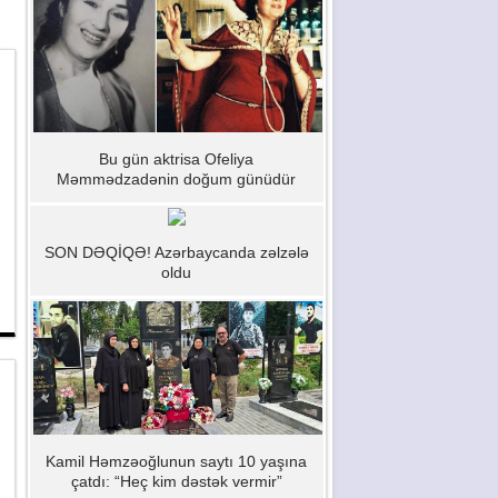
Bu gün aktrisa Ofeliya
Məmmədzadənin doğum günüdür
SON DƏQİQƏ! Azərbaycanda zəlzələ
oldu
Kamil Həmzəoğlunun saytı 10 yaşına
çatdı: “Heç kim dəstək vermir”