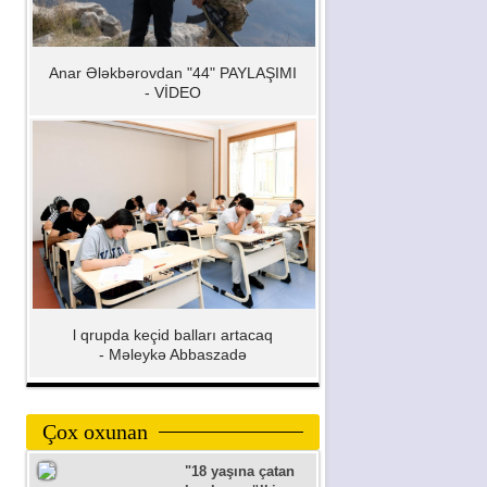
Anar Ələkbərovdan "44" PAYLAŞIMI
- VİDEO
l qrupda keçid balları artacaq
- Məleykə Abbaszadə
Çox oxunan
"18 yaşına çatan