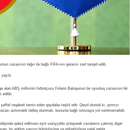
n cəzasının ləğvi ilə bağlı FİFA-nın qərarını sərt tənqid edib.
 yayıb.
alan ABŞ millisinin futbolçusu Folarin Baloqunun bir oyunluq cəzasının bir
 edilib.
və şəffaf rəqabəti təmin edən qaydalar təşkil edir. Qeyd olunub ki, qırmızı
ası avtomatik tətbiq olunmalı, bununla bağlı istisnaya yol verilməməlidir.
gedişində qəbul edilməsi eyni vəziyyətlə üzləşərək cəzalarını çəkmiş digər
sən, bu addım yarışın bütövlüyünə və etibarlılığına xələl gətirir.