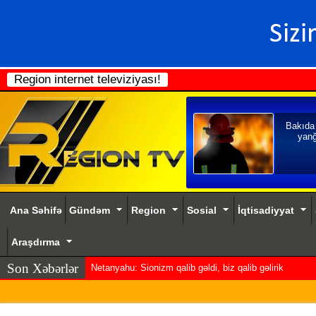
Region internet televiziyası!
Bakıda
yanğ
Ana Səhifə
Gündəm
Region
Sosial
İqtisadiyyat
Araşdırma
Son Xəbərlər
Netanyahu: Sionizm qalib gəldi, biz qalib gəlirik