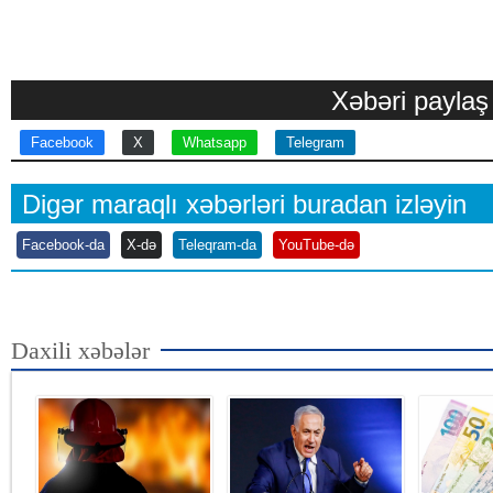
Xəbəri paylaş
Facebook
X
Whatsapp
Telegram
Digər maraqlı xəbərləri buradan izləyin
Facebook-da
X-də
Teleqram-da
YouTube-də
Daxili xəbələr