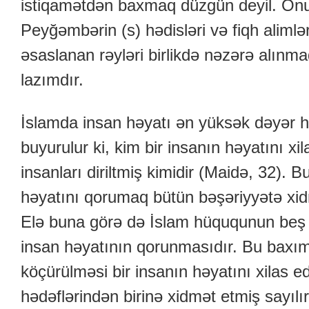
istiqamətdən baxmaq düzgün deyil. Onu 
Peyğəmbərin (s) hədisləri və fiqh alimlə
əsaslanan rəyləri birlikdə nəzərə alınm
lazımdır.
İslamda insan həyatı ən yüksək dəyər h
buyurulur ki, kim bir insanın həyatını xi
insanları diriltmiş kimidir (Maidə, 32). Bu
həyatını qorumaq bütün bəşəriyyətə xi
Elə buna görə də İslam hüququnun beş
insan həyatının qorunmasıdır. Bu baxı
köçürülməsi bir insanın həyatını xilas ed
hədəflərindən birinə xidmət etmiş sayılır