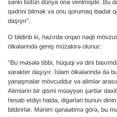
sanki bütün dünya ona verilmişdir. Bu da
qədrini bilmək və onu qorumaq ibadət
daşıyır".
O bildirib ki, hazırda orqan nəqli mövz
ölkələrində geniş müzakirə olunur:
"Bu məsələ tibbi, hüquqi və dini baxım
xarakter daşıyır. İslam ölkələrində də bu
yanaşmalar mövcuddur və alimlər arasında
Alimlərin bir qismi müəyyən şərtlər daxil
hesab etdiyi halda, digərləri bunun din
bildirirlər. Mənim qənaətimə görə, bu mə