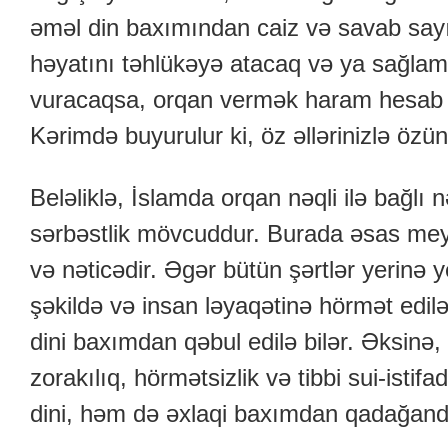
əməl din baxımından caiz və savab sayı
həyatını təhlükəyə atacaq və ya sağlaml
vuracaqsa, orqan vermək haram hesab e
Kərimdə buyurulur ki, öz əllərinizlə öz
Beləliklə, İslamda orqan nəqli ilə bağl
sərbəstlik mövcuddur. Burada əsas meya
və nəticədir. Əgər bütün şərtlər yerinə yet
şəkildə və insan ləyaqətinə hörmət edilər
dini baxımdan qəbul edilə bilər. Əksinə, o
zorakılıq, hörmətsizlik və tibbi sui-istif
dini, həm də əxlaqi baxımdan qadağandı