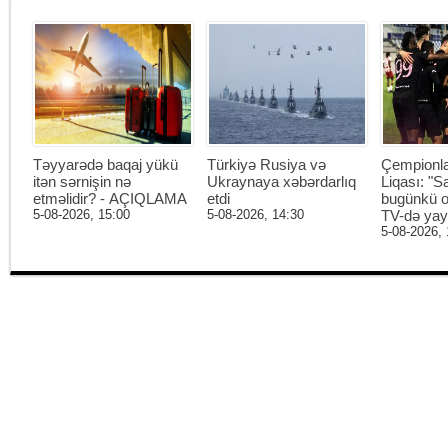
Təyyarədə baqaj yükü
Türkiyə Rusiya və
Çempionl
itən sərnişin nə
Ukraynaya xəbərdarlıq
Liqası: "S
etməlidir? - AÇIQLAMA
etdi
bugünkü o
5-08-2026, 15:00
5-08-2026, 14:30
TV-də ya
5-08-2026, 