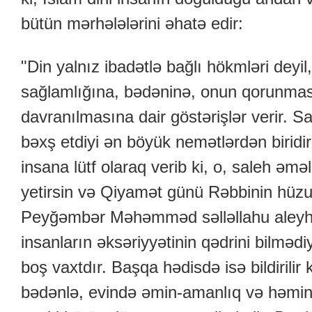
bütün mərhələlərini əhatə edir:
"Din yalnız ibadətlə bağlı hökmləri deyi
sağlamlığına, bədəninə, onun qorunma
davranılmasına dair göstərişlər verir. 
bəxş etdiyi ən böyük nemətlərdən biridi
insana lütf olaraq verib ki, o, saleh əməll
yetirsin və Qiyamət günü Rəbbinin hüzu
Peyğəmbər Məhəmməd səlləllahu aleyhi
insanların əksəriyyətinin qədrini bilmədi
boş vaxtdır. Başqa hədisdə isə bildirilir
bədənlə, evində əmin-amanlıq və həmin 