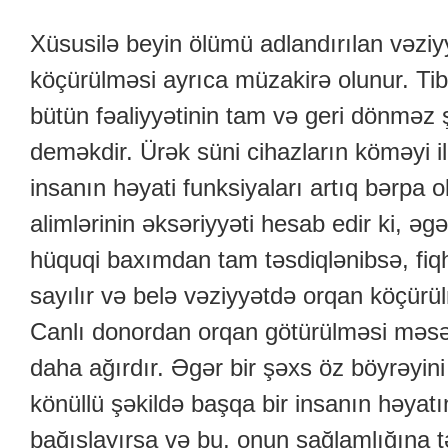
Xüsusilə beyin ölümü adlandırılan vəziy
köçürülməsi ayrıca müzakirə olunur. Ti
bütün fəaliyyətinin tam və geri dönməz
deməkdir. Ürək süni cihazların köməyi 
insanın həyati funksiyaları artıq bərpa 
alimlərinin əksəriyyəti hesab edir ki, əg
hüquqi baxımdan tam təsdiqlənibsə, fi
sayılır və belə vəziyyətdə orqan köçürül
Canlı donordan orqan götürülməsi məsə
daha ağırdır. Əgər bir şəxs öz böyrəyini
könüllü şəkildə başqa bir insanın həyat
bağışlayırsa və bu, onun sağlamlığına 