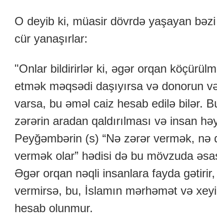
O deyib ki, müasir dövrdə yaşayan bəzi
cür yanaşırlar:
"Onlar bildirirlər ki, əgər orqan köçürülm
etmək məqsədi daşıyırsa və donorun və y
varsa, bu əməl caiz hesab edilə bilər. B
zərərin aradan qaldırılması və insan hə
Peyğəmbərin (s) “Nə zərər vermək, nə 
vermək olar” hədisi də bu mövzuda əsas fi
Əgər orqan nəqli insanlara fayda gətirir
vermirsə, bu, İslamın mərhəmət və xeyir
hesab olunmur.