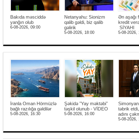
Bakıda məsciddə
Netanyahu: Sionizm
Ən aşağı f
yanğın olub
qalib gəldi, biz qalib
kredit ver
6-08-2026, 09:00
gəlirik
SİYAHI
5-08-2026, 18:00
5-08-2026, 
İranla Oman Hörmüzlə
Şəkidə "Yay məktəbi"
Simonyan 
bağlı razılığa gəldilər
təşkil olunub - VİDEO
təbrik etd
5-08-2026, 16:30
5-08-2026, 16:00
adını çək
5-08-2026, 