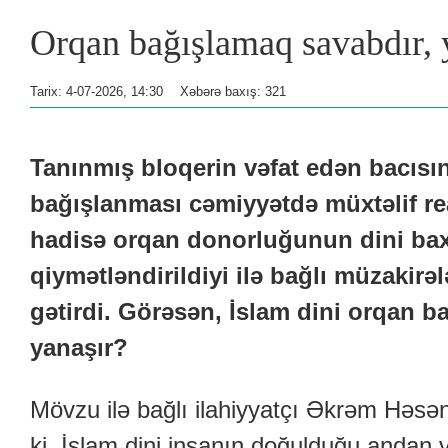
Orqan bağışlamaq savabdır,
Tarix: 4-07-2026, 14:30
Xəbərə baxış: 321
Tanınmış bloqerin vəfat edən bacısın
bağışlanması cəmiyyətdə müxtəlif r
hadisə orqan donorluğunun dini ba
qiymətləndirildiyi ilə bağlı müzakir
gətirdi. Görəsən, İslam dini orqan 
yanaşır?
Mövzu ilə bağlı ilahiyyatçı Əkrəm Həsən
ki, İslam dini insanın doğulduğu andan 