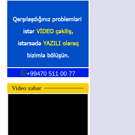
+99470 511 00 77
Video xəbər