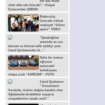
hər kəs mülki
silah əldə edə biləcək!" - Vilayət
Eyvazovdan QƏRAR:
Biabırçılıq:
Gəncədə ictimai
nəqliyyat “ölümə
aparır” VİDEO
"Qarabağlılar
arasında ən çox
tanınan və hörmət edib eşitdiyi şəxs
Cavid Qurbanovdur ki..."
Daha bir məmur
oğlunun
avtomobil
kolleksiyası
ortaya çıxdı “XARİCDƏ” - FOTO
Cavid Qurbanov:
" Ermənilərin
Xocalıda, mənim doğma kəndim olan
Ağdabanda törətdikləri soyqrım
cinayətlərinin cavabı verili "