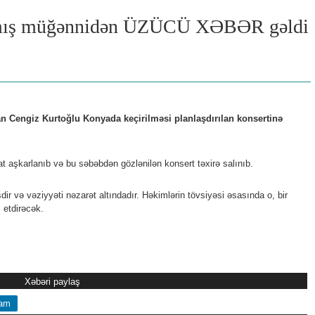
ış müğənnidən ÜZÜCÜ XƏBƏR gəldi
n Cengiz Kurtoğlu Konyada keçirilməsi planlaşdırılan konsertinə
t aşkarlanıb və bu səbəbdən gözlənilən konsert təxirə salınıb.
r və vəziyyəti nəzarət altındadır. Həkimlərin tövsiyəsi əsasında o, bir
 etdirəcək.
Xəbəri paylaş
ram