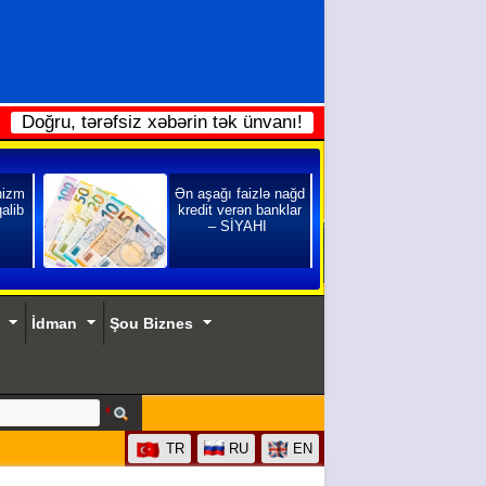
Doğru, tərəfsiz xəbərin tək ünvanı!
nizm
Ən aşağı faizlə nağd
qalib
kredit verən banklar
– SİYAHI
İdman
Şou Biznes
TR
RU
EN