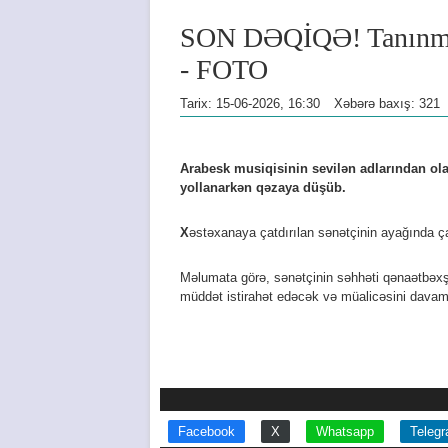
SON DƏQİQƏ! Tanınm
- FOTO
Tarix: 15-06-2026, 16:30
Xəbərə baxış: 321
Arabesk musiqisinin sevilən adlarından ola
yollanarkən qəzaya düşüb.
X
əstəxanaya çatdırılan sənətçinin ayağında ça
Məlumata görə, sənətçinin səhhəti qənaətbəxşdi
müddət istirahət edəcək və müalicəsini davam
Facebook
X
Whatsapp
Teleg