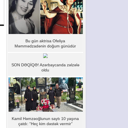
Bu gün aktrisa Ofeliya
Məmmədzadənin doğum günüdür
SON DƏQİQƏ! Azərbaycanda zəlzələ
oldu
Kamil Həmzəoğlunun saytı 10 yaşına
çatdı: “Heç kim dəstək vermir”