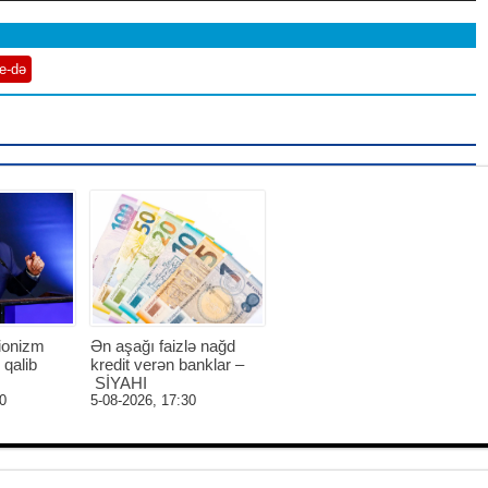
e-də
ionizm
Ən aşağı faizlə nağd
 qalib
kredit verən banklar –
SİYAHI
0
5-08-2026, 17:30