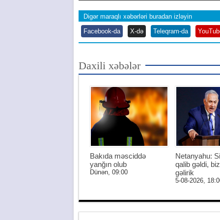
Digər maraqlı xəbərləri buradan izləyin
Facebook-da
X-də
Teleqram-da
YouTub
Daxili xəbələr
Bakıda məsciddə
Netanyahu: S
yanğın olub
qalib gəldi, biz
Dünən, 09:00
gəlirik
5-08-2026, 18:0