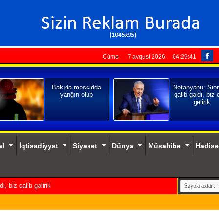
Cümə 7 avqust 2026
04:29:42
Bakıda məsciddə
Netanyahu: Sio
yanğın olub
qalib gəldi, biz 
gəlirik
al
İqtisadiyyat
Siyasət
Dünya
Müsahibə
Hadisə
, biz qalib gəlirik