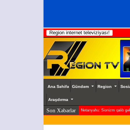
Region internet televiziyası!
Ana Səhifə
Gündəm
Region
Sosi
Araşdırma
Son Xəbərlər
Netanyahu: Sionizm qalib gəldi