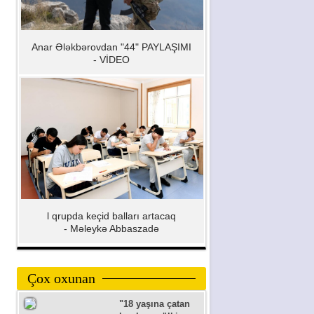
Anar Ələkbərovdan "44" PAYLAŞIMI
- VİDEO
l qrupda keçid balları artacaq
- Məleykə Abbaszadə
Çox oxunan
"18 yaşına çatan