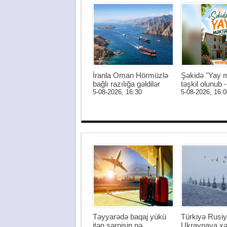
İranla Oman Hörmüzlə
Şəkidə "Yay m
bağlı razılığa gəldilər
təşkil olunub
5-08-2026, 16:30
5-08-2026, 16:0
Təyyarədə baqaj yükü
Türkiyə Rusiy
itən sərnişin nə
Ukraynaya xə