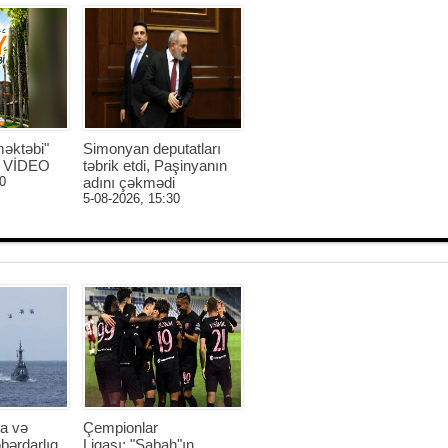
əktəbi"
Simonyan deputatları
 - VİDEO
təbrik etdi, Paşinyanın
0
adını çəkmədi
5-08-2026, 15:30
a və
Çempionlar
bərdarlıq
Liqası: "Sabah"ın