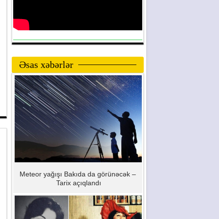
Əsas xəbərlər
Meteor yağışı Bakıda da görünəcək –
Tarix açıqlandı