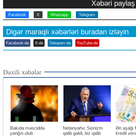
Xəbəri paylaş
Facebook
X
Whatsapp
Telegram
Digər maraqlı xəbərləri buradan izləyin
Facebook-da
X-də
Teleqram-da
YouTube-də
Daxili xəbələr
Bakıda məsciddə
Netanyahu: Sionizm
Ən aşağı f
yanğın olub
qalib gəldi, biz qalib
kredit ver