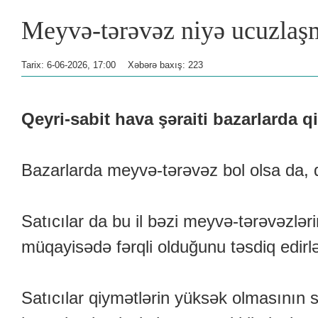
Meyvə-tərəvəz niyə ucuzla
Tarix: 6-06-2026, 17:00
Xəbərə baxış: 223
Qeyri-sabit hava şəraiti bazarlarda qi
Bazarlarda meyvə-tərəvəz bol olsa da, 
Satıcılar da bu il bəzi meyvə-tərəvəzlərin
müqayisədə fərqli olduğunu təsdiq edirlə
Satıcılar qiymətlərin yüksək olmasının s