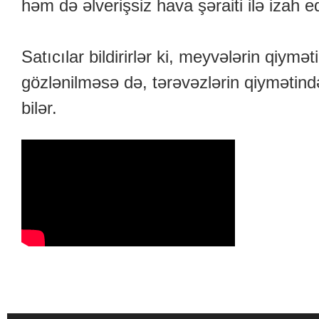
həm də əlverişsiz hava şəraiti ilə izah ed
Satıcılar bildirirlər ki, meyvələrin qiymə
gözlənilməsə də, tərəvəzlərin qiymətin
bilər.