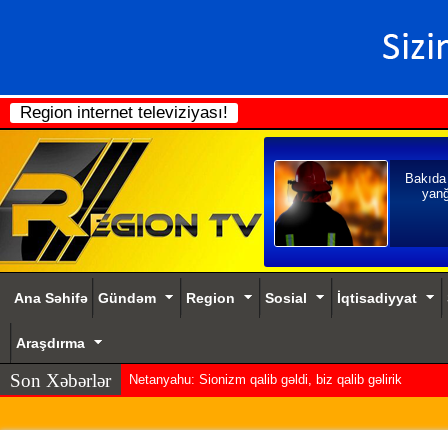
Region internet televiziyası!
Bakıda
yanğ
Ana Səhifə
Gündəm
Region
Sosial
İqtisadiyyat
Araşdırma
Son Xəbərlər
Netanyahu: Sionizm qalib gəldi, biz qalib gəlirik