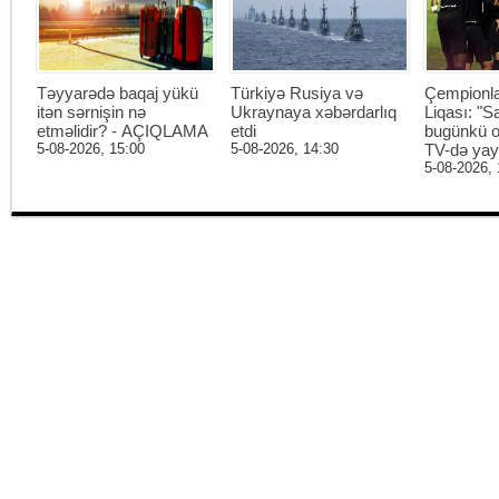
Təyyarədə baqaj yükü
Türkiyə Rusiya və
Çempionl
itən sərnişin nə
Ukraynaya xəbərdarlıq
Liqası: "S
etməlidir? - AÇIQLAMA
etdi
bugünkü o
5-08-2026, 15:00
5-08-2026, 14:30
TV-də ya
5-08-2026, 