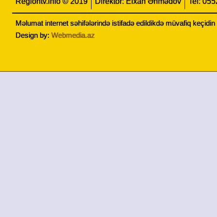
Regiontv.info © 2019
Direktor: Elxan Əhmədov
Tel: 05
Məlumat internet səhifələrində istifadə edildikdə müvafiq keçidi
Design by:
Webmedia.az