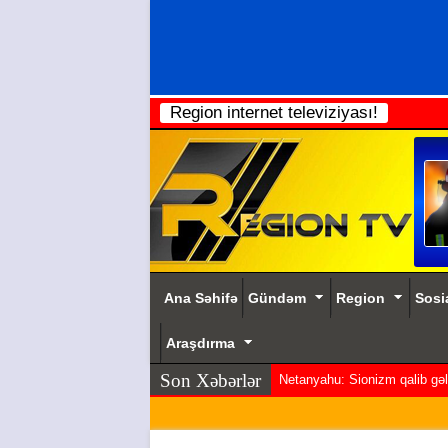
Region internet televiziyası!
Ana Səhifə
Gündəm
Region
Sosi
Araşdırma
Son Xəbərlər
Netanyahu: Sionizm qalib gəldi