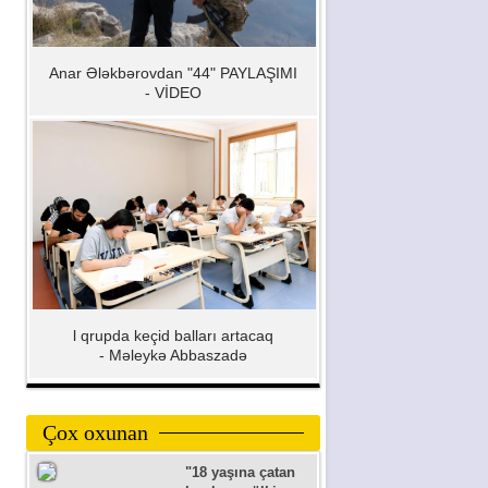
Anar Ələkbərovdan "44" PAYLAŞIMI
- VİDEO
l qrupda keçid balları artacaq
- Məleykə Abbaszadə
Çox oxunan
"18 yaşına çatan