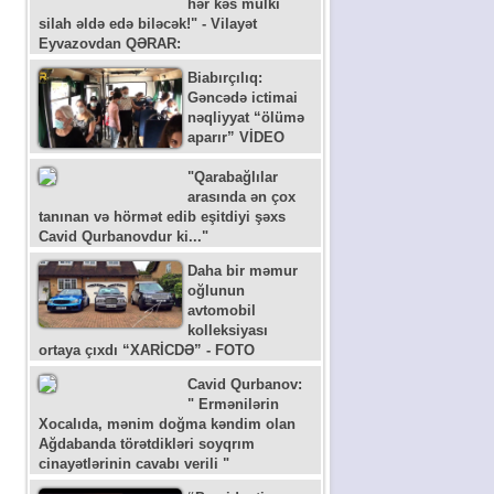
hər kəs mülki
silah əldə edə biləcək!" - Vilayət
Eyvazovdan QƏRAR:
Biabırçılıq:
Gəncədə ictimai
nəqliyyat “ölümə
aparır” VİDEO
"Qarabağlılar
arasında ən çox
tanınan və hörmət edib eşitdiyi şəxs
Cavid Qurbanovdur ki..."
Daha bir məmur
oğlunun
avtomobil
kolleksiyası
ortaya çıxdı “XARİCDƏ” - FOTO
Cavid Qurbanov:
" Ermənilərin
Xocalıda, mənim doğma kəndim olan
Ağdabanda törətdikləri soyqrım
cinayətlərinin cavabı verili "