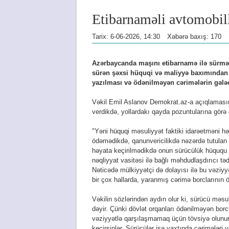
Etibarnaməli avtomobill
Tarix: 6-06-2026, 14:30
Xəbərə baxış: 170
Azərbaycanda maşını etibarnamə ilə sürmə
sürən şəxsi hüquqi və maliyyə baxımından ç
yazılması və ödənilməyən cərimələrin gələ
Vəkil Emil Aslanov Demokrat.az-a açıqlamasın
verdikdə, yollardakı qayda pozuntularına görə 
"Yəni hüquqi məsuliyyət faktiki idarəetməni h
ödəmədikdə, qanunvericilikdə nəzərdə tutulan
həyata keçirilmədikdə onun sürücülük hüququ m
nəqliyyat vasitəsi ilə bağlı məhdudlaşdırıcı tə
Nəticədə mülkiyyətçi də dolayısı ilə bu vəziyy
bir çox hallarda, yaranmış cərimə borclarının 
Vəkilin sözlərindən aydın olur ki, sürücü məsu
dəyir. Çünki dövlət orqanları ödənilməyən bor
vəziyyətlə qarşılaşmamaq üçün tövsiyə olunur
keçirsinlər. Sürücülər isə vaxtında cərimələri