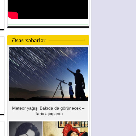
Əsas xəbərlər
Meteor yağışı Bakıda da görünəcək –
Tarix açıqlandı