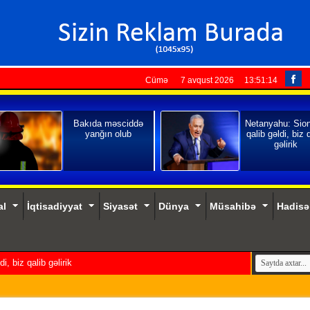
Cümə 7 avqust 2026
13:51:16
Bakıda məsciddə
Netanyahu: Sio
yanğın olub
qalib gəldi, biz 
gəlirik
al
İqtisadiyyat
Siyasət
Dünya
Müsahibə
Hadisə
, biz qalib gəlirik