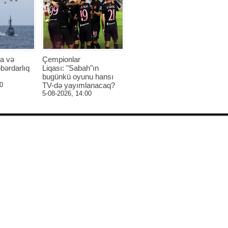
a və
Çempionlar
bərdarlıq
Liqası: "Sabah"ın
bugünkü oyunu hansı
0
TV-də yayımlanacaq?
5-08-2026, 14:00