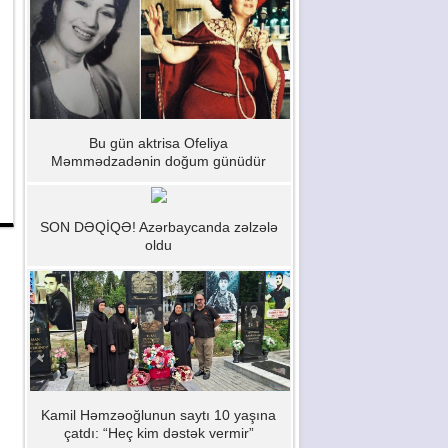
Bu gün aktrisa Ofeliya
Məmmədzadənin doğum günüdür
SON DƏQİQƏ! Azərbaycanda zəlzələ
oldu
Kamil Həmzəoğlunun saytı 10 yaşına
çatdı: “Heç kim dəstək vermir”