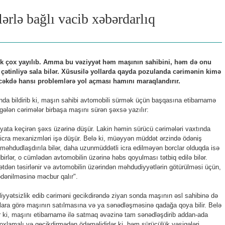
ərlə bağlı vacib xəbərdarlıq
k çox yayılıb. Amma bu vəziyyət həm maşının sahibini, həm də onu
ətinliyə sala bilər. Xüsusilə yollarda qayda pozulanda cərimənin kimə
cəkdə hansı problemlərə yol açması hamını maraqlandırır.
da bildirib ki, maşın sahibi avtomobili sürmək üçün başqasına etibarnamə
gələn cərimələr birbaşa maşını sürən şəxsə yazılır:
əyata keçirən şəxs üzərinə düşür. Lakin həmin sürücü cərimələri vaxtında
 icra mexanizmləri işə düşür. Belə ki, müəyyən müddət ərzində ödəniş
əhdudlaşdırıla bilər, daha uzunmüddətli icra edilməyən borclar olduqda isə
dbirlər, o cümlədən avtomobilin üzərinə həbs qoyulması tətbiq edilə bilər.
ətdən təsirlənir və avtomobilin üzərindən məhdudiyyətlərin götürülməsi üçün,
ödənilməsinə məcbur qalır".
liyyətsizlik edib cəriməni gecikdirəndə ziyan sonda maşının əsl sahibinə də
clara görə maşının satılmasına və ya sənədləşməsinə qadağa qoya bilir. Belə
 ki, maşını etibarnamə ilə satmaq əvəzinə tam sənədləşdirib addan-ada
 yoxlamalı və gecikdirmədən ödəməlidirlər ki, həm sürücülük vəsiqələri