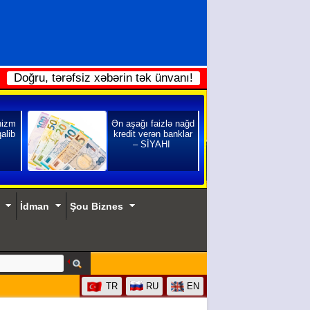
Doğru, tərəfsiz xəbərin tək ünvanı!
nizm
Ən aşağı faizlə nağd
qalib
kredit verən banklar
– SİYAHI
İdman
Şou Biznes
TR
RU
EN