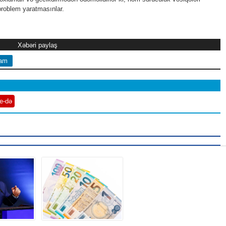
problem yaratmasınlar.
Xəbəri paylaş
ram
e-də