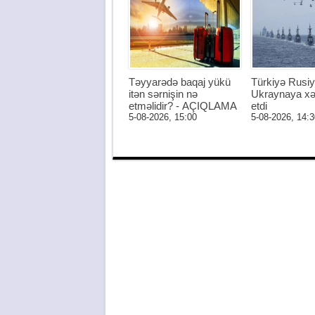
Təyyarədə baqaj yükü
Türkiyə Rusiy
itən sərnişin nə
Ukraynaya xə
etməlidir? - AÇIQLAMA
etdi
5-08-2026, 15:00
5-08-2026, 14:3