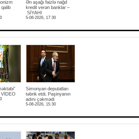
ionizm
Ən aşağı faizlə nağd
 qalib
kredit verən banklar –
SİYAHI
0
5-08-2026, 17:30
əktəbi"
Simonyan deputatları
 - VİDEO
təbrik etdi, Paşinyanın
0
adını çəkmədi
5-08-2026, 15:30