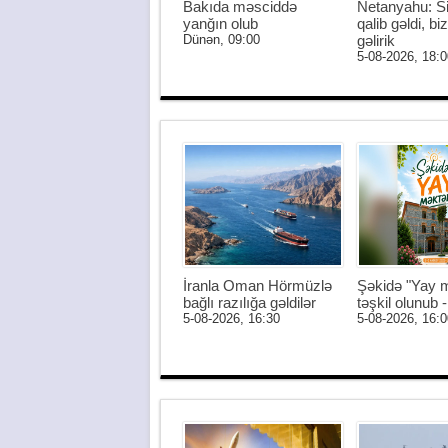
Bakıda məsciddə
Netanyahu: S
yanğın olub
qalib gəldi, biz
Dünən, 09:00
gəlirik
5-08-2026, 18:0
İranla Oman Hörmüzlə
Şəkidə "Yay m
bağlı razılığa gəldilər
təşkil olunub
5-08-2026, 16:30
5-08-2026, 16:0