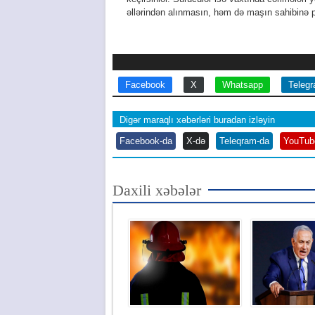
əllərindən alınmasın, həm də maşın sahibinə 
Facebook
X
Whatsapp
Teleg
Digər maraqlı xəbərləri buradan izləyin
Facebook-da
X-də
Teleqram-da
YouTub
Daxili xəbələr