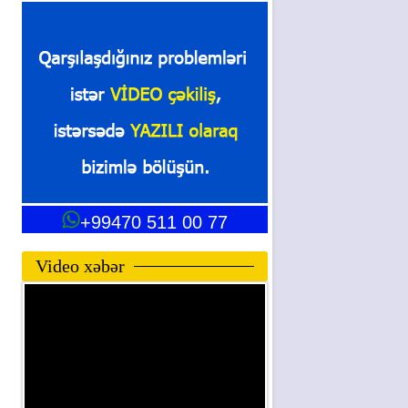
+99470 511 00 77
Video xəbər