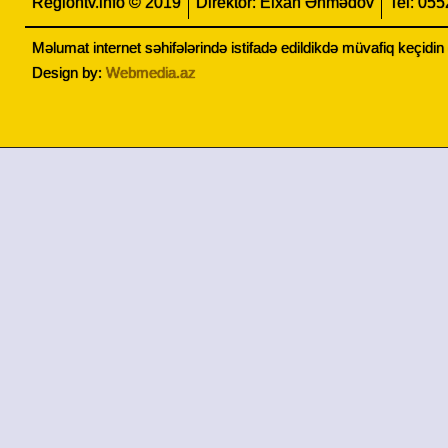
Regiontv.info © 2019
Direktor: Elxan Əhmədov
Tel: 05
Məlumat internet səhifələrində istifadə edildikdə müvafiq keçidi
Design by:
Webmedia.az