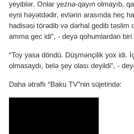
yeyiblər. Onlar yeznə-qayın olmayıb, qar
eyni həyətdədir, evlərin arasında heç h
hadisəsi törədib və dərhal gedib təslim
amma gec idi”, - deyə qohumlardan biri
“Toy yasa döndü. Düşmənçilik yox idi. İçk
olmasaydı, belə şey olası deyildi”, - de
Daha ətraflı “Baku TV”nin süjetində: