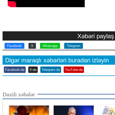
Xəbəri paylaş
Facebook
X
Whatsapp
Telegram
Digər maraqlı xəbərləri buradan izləyin
Facebook-da
X-də
Teleqram-da
YouTube-də
Daxili xəbələr