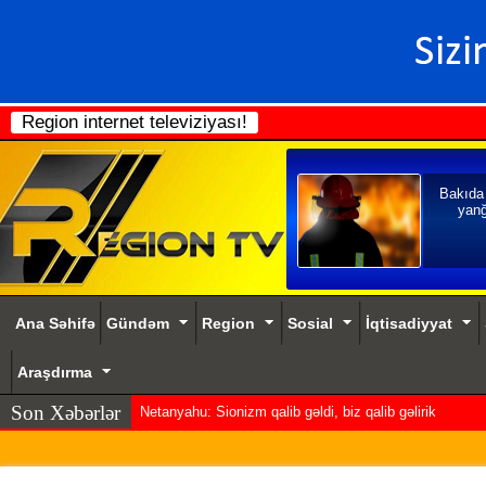
Region internet televiziyası!
Bakıda
yanğ
Ana Səhifə
Gündəm
Region
Sosial
İqtisadiyyat
Araşdırma
Son Xəbərlər
Netanyahu: Sionizm qalib gəldi, biz qalib gəlirik