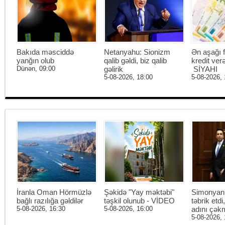
Bakıda məsciddə
Netanyahu: Sionizm
Ən aşağı f
yanğın olub
qalib gəldi, biz qalib
kredit ver
Dünən, 09:00
gəlirik
SİYAHI
5-08-2026, 18:00
5-08-2026, 
İranla Oman Hörmüzlə
Şəkidə "Yay məktəbi"
Simonyan 
bağlı razılığa gəldilər
təşkil olunub - VİDEO
təbrik etd
5-08-2026, 16:30
5-08-2026, 16:00
adını çək
5-08-2026, 