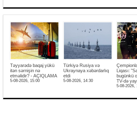
Təyyarədə baqaj yükü
Türkiyə Rusiya və
Çempionl
itən sərnişin nə
Ukraynaya xəbərdarlıq
Liqası: "S
etməlidir? - AÇIQLAMA
etdi
bugünkü o
5-08-2026, 15:00
5-08-2026, 14:30
TV-də ya
5-08-2026, 