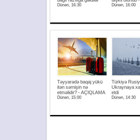
Dünən, 16:30
Dünən, 16:00
Təyyarədə baqaj yükü
Türkiyə Rusiy
itən sərnişin nə
Ukraynaya xə
etməlidir? - AÇIQLAMA
etdi
Dünən, 15:00
Dünən, 14:30