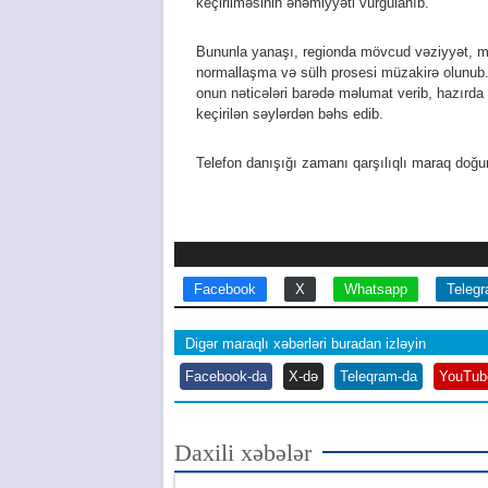
keçirilməsinin əhəmiyyəti vurğulanıb.
Bununla yanaşı, regionda mövcud vəziyyət, mü
normallaşma və sülh prosesi müzakirə olunub.
onun nəticələri barədə məlumat verib, hazırda
keçirilən səylərdən bəhs edib.
Telefon danışığı zamanı qarşılıqlı maraq doğura
Facebook
X
Whatsapp
Teleg
Digər maraqlı xəbərləri buradan izləyin
Facebook-da
X-də
Teleqram-da
YouTub
Daxili xəbələr