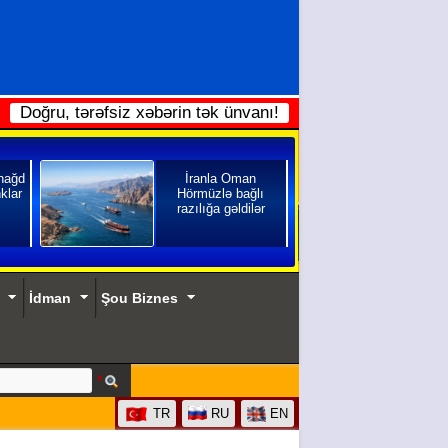
Doğru, tərəfsiz xəbərin tək ünvanı!
 nağd
İranla Oman
klar
Hörmüzlə bağlı
razılığa gəldilər
İdman
Şou Biznes
TR
RU
EN