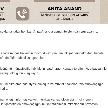
movla kanadalı həmkarı Anita Anand arasında telefon danışığı aparılıb.
.
anada münasibətlərinin mövcud vəziyyəti və inkişaf perspektivləri, habelə
fında fikir mübadiləsi aparıblar.
ldönümü münasibətilə təbriklərini çatdıraraq, Kanada tərəfinin Azərbaycan ilə
maraqlı olduğunu vurğulayıb.
k, iki ölkə arasında siyasi dialoqun və müxtəlif sahələr üzrə əməkdaşlığın
 edib.
nan enerji, informasiya-kommunikasiya texnologiyaları (İKT), enerji
n istiqamətlərdə əməkdaşlığın inkişaf etdirilməsi imkanlarının nəzərdən