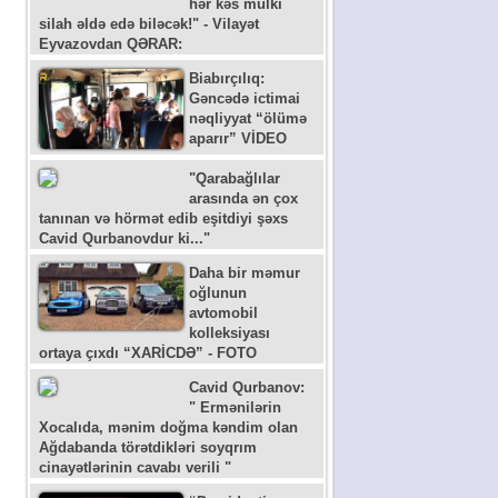
hər kəs mülki
silah əldə edə biləcək!" - Vilayət
Eyvazovdan QƏRAR:
Biabırçılıq:
Gəncədə ictimai
nəqliyyat “ölümə
aparır” VİDEO
"Qarabağlılar
arasında ən çox
tanınan və hörmət edib eşitdiyi şəxs
Cavid Qurbanovdur ki..."
Daha bir məmur
oğlunun
avtomobil
kolleksiyası
ortaya çıxdı “XARİCDƏ” - FOTO
Cavid Qurbanov:
" Ermənilərin
Xocalıda, mənim doğma kəndim olan
Ağdabanda törətdikləri soyqrım
cinayətlərinin cavabı verili "