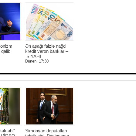
ionizm
Ən aşağı faizlə nağd
 qalib
kredit verən banklar –
SİYAHI
Dünən, 17:30
əktəbi"
Simonyan deputatları
 - VİDEO
təbrik etdi, Paşinyanın