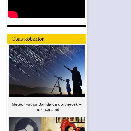
Əsas xəbərlər
Meteor yağışı Bakıda da görünəcək –
Tarix açıqlandı