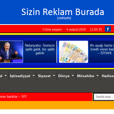
Cümə axşamı 6 avqust 2026
12:05:37
Netanyahu: Sionizm
Ən aşağı faizlə
qalib gəldi, biz qalib
kredit verən ban
gəlirik
– SİYAHI
al
İqtisadiyyat
Siyasət
Dünya
Müsahibə
Hadisə
verən banklar – SİYAHI