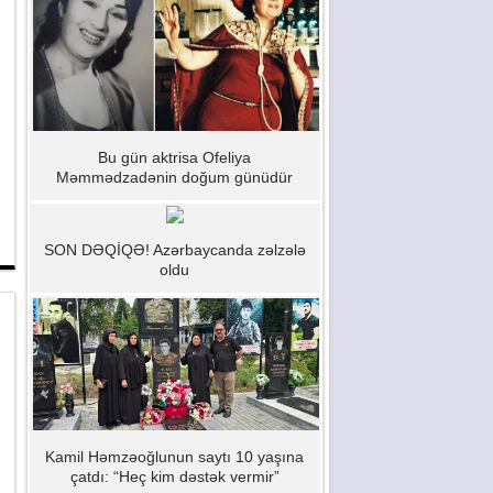
Bu gün aktrisa Ofeliya
Məmmədzadənin doğum günüdür
SON DƏQİQƏ! Azərbaycanda zəlzələ
oldu
Kamil Həmzəoğlunun saytı 10 yaşına
çatdı: “Heç kim dəstək vermir”