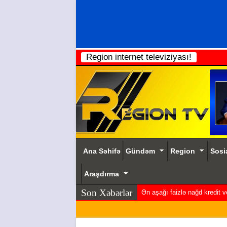
Region internet televiziyası!
Ana Səhifə
Gündəm
Region
Sosi
Araşdırma
Son Xəbərlər
Ən aşağı faizlə nağd kredit 