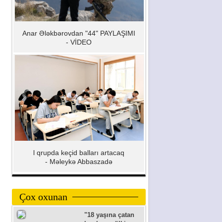
Anar Ələkbərovdan "44" PAYLAŞIMI
- VİDEO
l qrupda keçid balları artacaq
- Məleykə Abbaszadə
Çox oxunan
"18 yaşına çatan