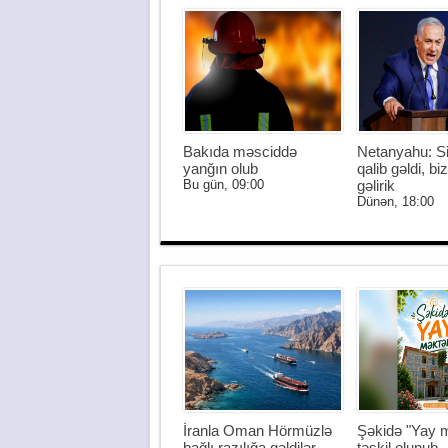
Bakıda məsciddə
Netanyahu: S
yanğın olub
qalib gəldi, biz
Bu gün, 09:00
gəlirik
Dünən, 18:00
İranla Oman Hörmüzlə
Şəkidə "Yay m
bağlı razılığa gəldilər
təşkil olunub