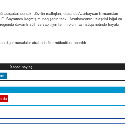
naqişədən sonrakı dövrün reallıqları, eləcə də Azərbaycan-Ermənistan
 C. Bayramov keçmiş münaqişənin tarixi, Azərbaycanın üzləşdiyi işğal və
 regionda davamlı sülh və sabitliyin təmin olunması istiqamətində həyata
n digər məsələlər ətrafında fikir mübadiləsi aparılıb.
Xəbəri paylaş
ram
e-də