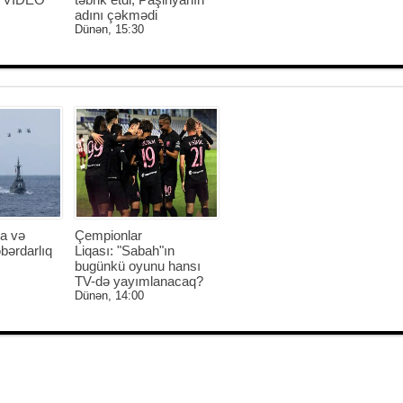
adını çəkmədi
Dünən, 15:30
a və
Çempionlar
bərdarlıq
Liqası: "Sabah"ın
bugünkü oyunu hansı
TV-də yayımlanacaq?
Dünən, 14:00