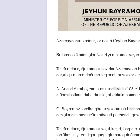
Azərbaycanın xarici işlər naziri Ceyhun Bayra
B
u barədə Xarici İşlər Nazirliyi məlumat yayıb
Telefon danışığı zamanı nazirlər Azərbaycan-K
qarşılıqlı maraq doğuran regional məsələlər ətra
A. Anand Azərbaycanın müstəqilliyinin 108-ci i
münasibətlərin daha da inkişaf etdirilməsində 
C. Bayramov təbrikə görə təşəkkürünü bildirərə
genişləndirilməsi üçün mövcud potensialı qeyd
Telefon danışığı zamanı yaşıl keçid, bərpa olu
təhlükəsizliyi və digər qarşılıqlı maraq doğura