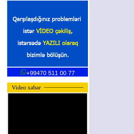
+99470 511 00 77
Video xəbər