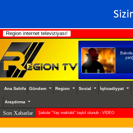
Region internet televiziyası!
Bakıda
yanğ
Ana Səhifə
Gündəm
Region
Sosial
İqtisadiyyat
Araşdırma
Son Xəbərlər
Şəkidə "Yay məktəbi" təşkil olunub - VİDEO