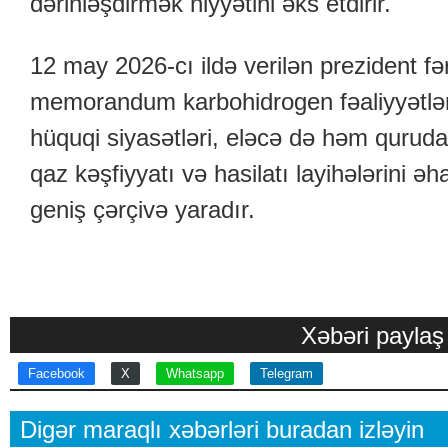
dərinləşdirmək niyyətini əks etdirir.
12 may 2026-cı ildə verilən prezident 
memorandum karbohidrogen fəaliyyətləri 
hüquqi siyasətləri, eləcə də həm qurud
qaz kəşfiyyatı və hasilatı layihələrini 
geniş çərçivə yaradır.
Xəbəri paylaş
Facebook
X
Whatsapp
Telegram
Digər maraqlı xəbərləri buradan izləyin