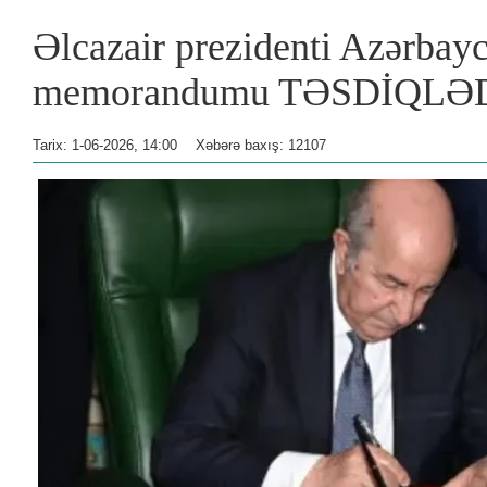
Əlcazair prezidenti Azərbayc
memorandumu TƏSDİQLƏ
Tarix: 1-06-2026, 14:00
Xəbərə baxış: 12107