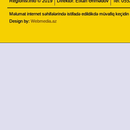
Regiontv.info © 2019
Direktor: Elxan Əhmədov
Tel: 05
Məlumat internet səhifələrində istifadə edildikdə müvafiq keçidi
Design by:
Webmedia.az