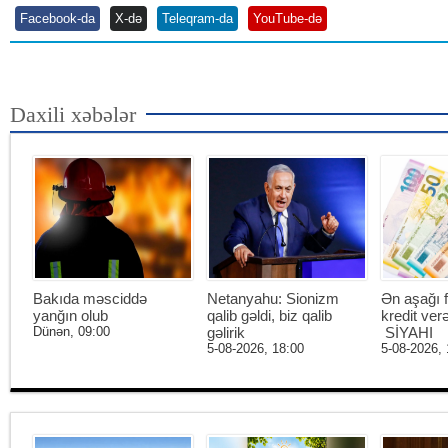
Facebook-da
X-də
Teleqram-da
YouTube-də
Daxili xəbələr
Bakıda məsciddə
Netanyahu: Sionizm
Ən aşağı f
yanğın olub
qalib gəldi, biz qalib
kredit ver
Dünən, 09:00
gəlirik
SİYAHI
5-08-2026, 18:00
5-08-2026, 