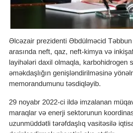
Əlcəzair prezidenti Əbdülməcid Təbbun
arasında neft, qaz, neft-kimya və inkişa
layihələri daxil olmaqla, karbohidrogen s
əməkdaşlığın genişləndirilməsinə yönəlm
memorandumunu təsdiqləyib.
29 noyabr 2022-ci ildə imzalanan müqavilə
maraqlar və enerji sektorunun koordina
uzunmüddətli tərəfdaşlıq vasitəsilə iqtis