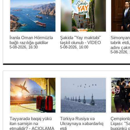
İranla Oman Hörmüzlə
Şəkidə "Yay məktəbi"
Simonyan 
bağlı razılığa gəldilər
təşkil olunub - VİDEO
təbrik etd
5-08-2026, 16:30
5-08-2026, 16:00
adını çək
5-08-2026, 
Təyyarədə baqaj yükü
Türkiyə Rusiya və
Çempionl
itən sərnişin nə
Ukraynaya xəbərdarlıq
Liqası: "S
etməlidir? - AÇIQLAMA
etdi
bugünkü o