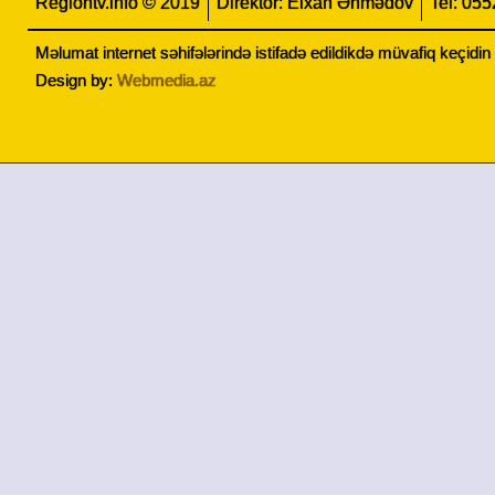
Regiontv.info © 2019
Direktor: Elxan Əhmədov
Tel: 05
Məlumat internet səhifələrində istifadə edildikdə müvafiq keçidi
Design by:
Webmedia.az