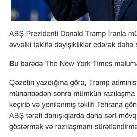
ABŞ Prezidenti Donald Tramp İranla m
əvvəlki təklifə dəyişikliklər edərək daha s
B
u barədə The New York Times məluma
Qəzetin yazdığına görə, Tramp administ
müharibədən sonra mümkün razılaşma l
keçirib və yenilənmiş təklifi Tehrana g
ABŞ tərəfi danışıqlarda daha sərt mövqe
göstərmək və razılaşmanı sürətləndirmə