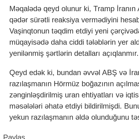
Məqalədə qeyd olunur ki, Tramp İranın A
qədər sürətli reaksiya vermədiyini hesa
Vaşinqtonun təqdim etdiyi yeni çərçivədə
müqayisədə daha ciddi tələblərin yer aldığ
yenilənmiş şərtlərin detalları açıqlanmır.
Qeyd edək ki, bundan əvvəl ABŞ və İr
razılaşmanın Hörmüz boğazının açılmas
zənginləşdirilmiş uran ehtiyatları və iqt
məsələləri əhatə etdiyi bildirilmişdi. Bun
yekun razılaşmanın əldə olunduğunu tə
Paylaş