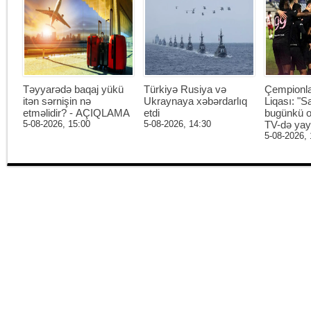
Təyyarədə baqaj yükü
Türkiyə Rusiya və
Çempionl
itən sərnişin nə
Ukraynaya xəbərdarlıq
Liqası: "S
etməlidir? - AÇIQLAMA
etdi
bugünkü o
5-08-2026, 15:00
5-08-2026, 14:30
TV-də ya
5-08-2026, 