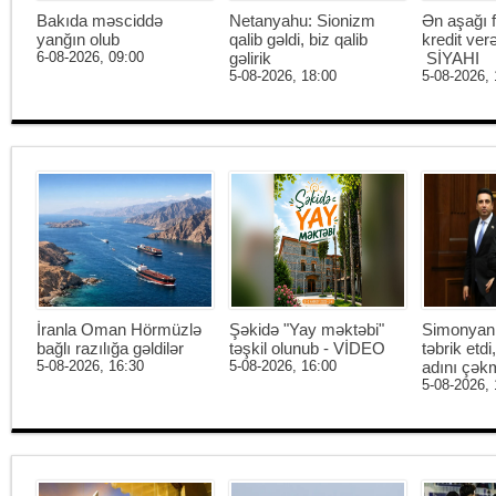
Bakıda məsciddə
Netanyahu: Sionizm
Ən aşağı f
yanğın olub
qalib gəldi, biz qalib
kredit ver
6-08-2026, 09:00
gəlirik
SİYAHI
5-08-2026, 18:00
5-08-2026, 
İranla Oman Hörmüzlə
Şəkidə "Yay məktəbi"
Simonyan 
bağlı razılığa gəldilər
təşkil olunub - VİDEO
təbrik etd
5-08-2026, 16:30
5-08-2026, 16:00
adını çək
5-08-2026, 