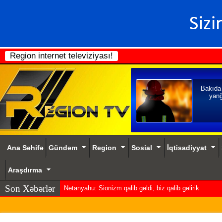
Region internet televiziyası!
Bakıda
yanğ
Ana Səhifə
Gündəm
Region
Sosial
İqtisadiyyat
Araşdırma
Son Xəbərlər
Netanyahu: Sionizm qalib gəldi, biz qalib gəlirik