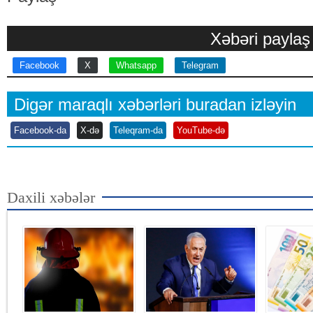
Xəbəri paylaş
Facebook
X
Whatsapp
Telegram
Digər maraqlı xəbərləri buradan izləyin
Facebook-da
X-də
Teleqram-da
YouTube-də
Daxili xəbələr