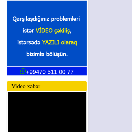
+99470 511 00 77
Video xəbər