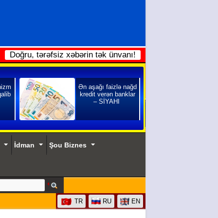
Doğru, tərəfsiz xəbərin tək ünvanı!
nizm
Ən aşağı faizlə nağd
qalib
kredit verən banklar
– SİYAHI
İdman
Şou Biznes
TR
RU
EN