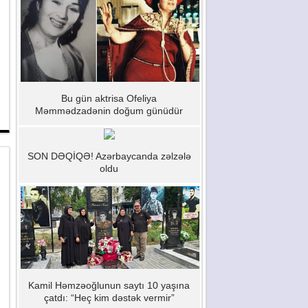
Bu gün aktrisa Ofeliya
Məmmədzadənin doğum günüdür
SON DƏQİQƏ! Azərbaycanda zəlzələ
oldu
Kamil Həmzəoğlunun saytı 10 yaşına
çatdı: “Heç kim dəstək vermir”