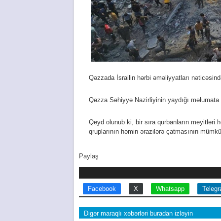
Qəzzada İsrailin hərbi əməliyyatları nəticəsind
Qəzza Səhiyyə Nazirliyinin yaydığı məlumata gö
Qeyd olunub ki, bir sıra qurbanların meyitləri 
qruplarının həmin ərazilərə çatmasının mümkün o
Paylaş
Facebook
X
Whatsapp
Teleg
Digər maraqlı xəbərləri buradan izləyin