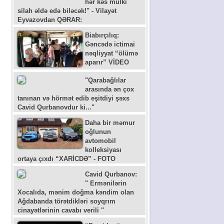
hər kəs mülki
silah əldə edə biləcək!" - Vilayət
Eyvazovdan QƏRAR:
Biabırçılıq:
Gəncədə ictimai
nəqliyyat “ölümə
aparır” VİDEO
"Qarabağlılar
arasında ən çox
tanınan və hörmət edib eşitdiyi şəxs
Cavid Qurbanovdur ki..."
Daha bir məmur
oğlunun
avtomobil
kolleksiyası
ortaya çıxdı “XARİCDƏ” - FOTO
Cavid Qurbanov:
" Ermənilərin
Xocalıda, mənim doğma kəndim olan
Ağdabanda törətdikləri soyqrım
cinayətlərinin cavabı verili "