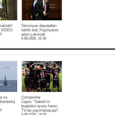
əktəbi"
Simonyan deputatları
 - VİDEO
təbrik etdi, Paşinyanın
0
adını çəkmədi
5-08-2026, 15:30
a və
Çempionlar
bərdarlıq
Liqası: "Sabah"ın
bugünkü oyunu hansı
0
TV-də yayımlanacaq?
5-08-2026, 14:00