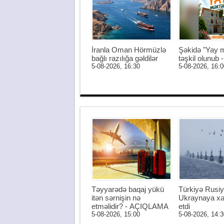
İranla Oman Hörmüzlə
Şəkidə "Yay m
bağlı razılığa gəldilər
təşkil olunub
5-08-2026, 16:30
5-08-2026, 16:0
Təyyarədə baqaj yükü
Türkiyə Rusiy
itən sərnişin nə
Ukraynaya xə
etməlidir? - AÇIQLAMA
etdi
5-08-2026, 15:00
5-08-2026, 14:3