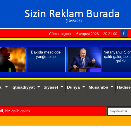
Cümə axşamı 6 avqust 2026
20:21:01
Bakıda məsciddə
Netanyahu: Sio
yanğın olub
qalib gəldi, biz 
gəlirik
al
İqtisadiyyat
Siyasət
Dünya
Müsahibə
Hadisə
, biz qalib gəlirik