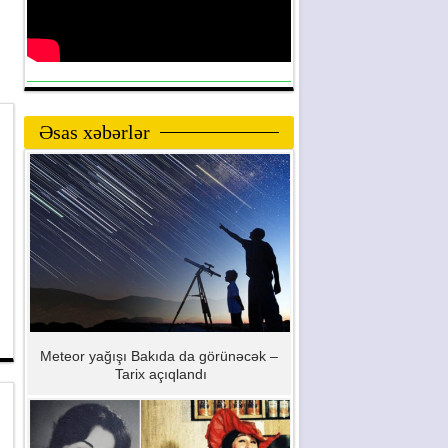
Əsas xəbərlər
Meteor yağışı Bakıda da görünəcək –
Tarix açıqlandı