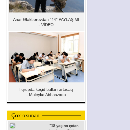
Anar Ələkbərovdan "44" PAYLAŞIMI
- VİDEO
l qrupda keçid balları artacaq
- Məleykə Abbaszadə
Çox oxunan
"18 yaşına çatan