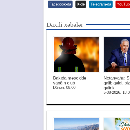
Facebook-da
X-də
Teleqram-da
YouTub
Daxili xəbələr
Bakıda məsciddə
Netanyahu: S
yanğın olub
qalib gəldi, biz
Dünən, 09:00
gəlirik
5-08-2026, 18:0