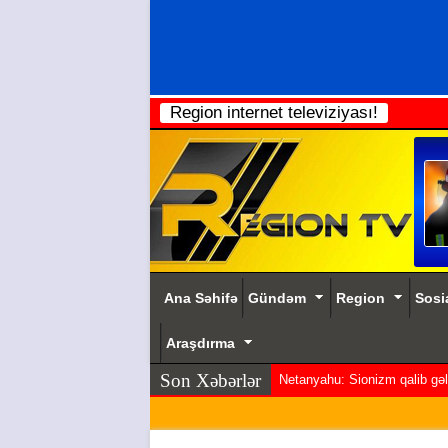
Region internet televiziyası!
Ana Səhifə
Gündəm
Region
Sosi
Araşdırma
Son Xəbərlər
Netanyahu: Sionizm qalib gəldi