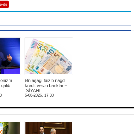
e-də
ionizm
Ən aşağı faizlə nağd
 qalib
kredit verən banklar –
SİYAHI
0
5-08-2026, 17:30