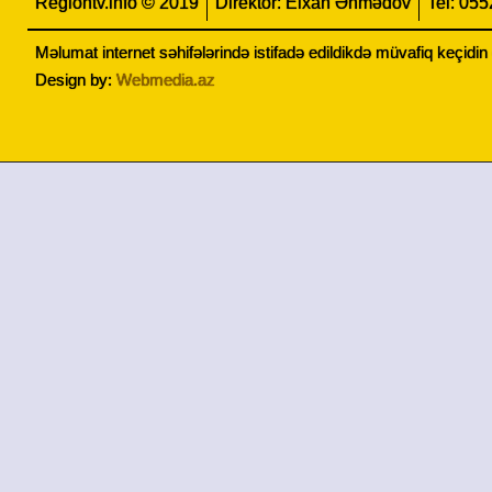
Regiontv.info © 2019
Direktor: Elxan Əhmədov
Tel: 05
Məlumat internet səhifələrində istifadə edildikdə müvafiq keçidi
Design by:
Webmedia.az