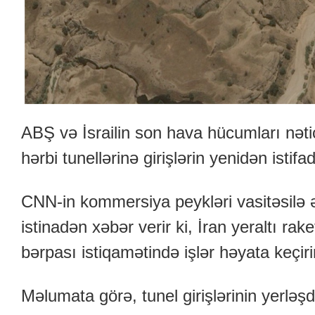
ABŞ və İsrailin son hava hücumları nət
hərbi tunellərinə girişlərin yenidən istifadəy
CNN-in kommersiya peykləri vasitəsilə 
istinadən xəbər verir ki, İran yeraltı rak
bərpası istiqamətində işlər həyata keçiri
Məlumata görə, tunel girişlərinin yerləşdi