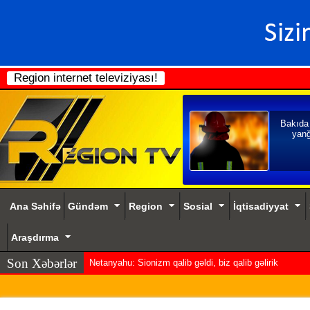
Region internet televiziyası!
Bakıda
yanğ
Ana Səhifə
Gündəm
Region
Sosial
İqtisadiyyat
Araşdırma
Son Xəbərlər
Netanyahu: Sionizm qalib gəldi, biz qalib gəlirik