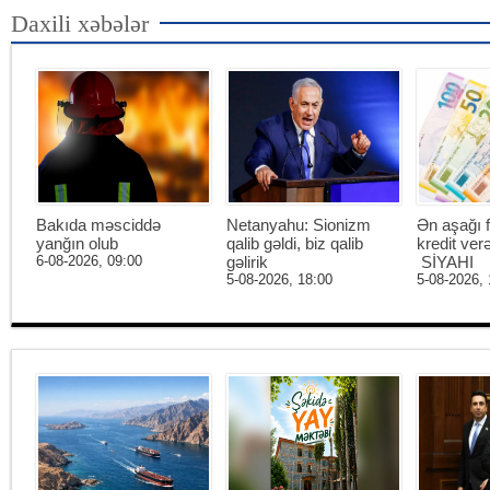
Daxili xəbələr
Bakıda məsciddə
Netanyahu: Sionizm
Ən aşağı f
yanğın olub
qalib gəldi, biz qalib
kredit ver
6-08-2026, 09:00
gəlirik
SİYAHI
5-08-2026, 18:00
5-08-2026, 