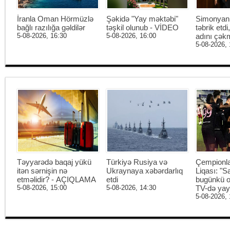
İranla Oman Hörmüzlə
Şəkidə "Yay məktəbi"
Simonyan 
bağlı razılığa gəldilər
təşkil olunub - VİDEO
təbrik etd
5-08-2026, 16:30
5-08-2026, 16:00
adını çək
5-08-2026, 
Təyyarədə baqaj yükü
Türkiyə Rusiya və
Çempionl
itən sərnişin nə
Ukraynaya xəbərdarlıq
Liqası: "S
etməlidir? - AÇIQLAMA
etdi
bugünkü o
5-08-2026, 15:00
5-08-2026, 14:30
TV-də ya
5-08-2026, 