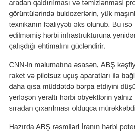
aradan qaldırılması və təmizlənməsi pr
görüntülərində buldozerlərin, yük maşınl
texnikanın fəaliyyəti əks olunub. Bu is
edilməmiş hərbi infrastrukturuna yenidə
çalışdığı ehtimalını gücləndirir.
CNN-in məlumatına əsasən, ABŞ kəşfiyya
raket və pilotsuz uçuş aparatları ilə bağ
daha qısa müddətdə bərpa etdiyini düşünür
yerləşən yeraltı hərbi obyektlərin yalnız
sıradan çıxarılması olduqca mürəkkəbdi
Hazırda ABŞ rəsmiləri İranın hərbi poten