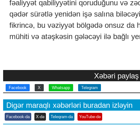
fəaliyyət qabiliyyətini qoruduğunu və zə
qədər sürətlə yenidən işə salına biləcəyi
fikrincə, bu vəziyyət bölgədə onsuz da h
mühiti və atəşkəsin gələcəyi ilə bağlı ye
Xəbəri paylaş
Facebook
X
Whatsapp
Telegram
Digər maraqlı xəbərləri buradan izləyin
Facebook-da
X-də
Teleqram-da
YouTube-də