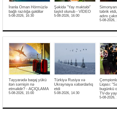
İranla Oman Hörmüzlə
Şəkidə "Yay məktəbi"
Simonyan 
bağlı razılığa gəldilər
təşkil olunub - VİDEO
təbrik etd
5-08-2026, 16:30
5-08-2026, 16:00
adını çək
5-08-2026, 
Təyyarədə baqaj yükü
Türkiyə Rusiya və
Çempionl
itən sərnişin nə
Ukraynaya xəbərdarlıq
Liqası: "S
etməlidir? - AÇIQLAMA
etdi
bugünkü o
5-08-2026, 15:00
5-08-2026, 14:30
TV-də ya
5-08-2026, 