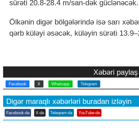
sürəti 20.8-28.4 m/san-dək güclənəcək.
Ölkənin digər bölgələrində isə sarı xəbə
qərb küləyi əsəcək, küləyin sürəti 13.9
Xəbəri paylaş
Facebook
X
Whatsapp
Telegram
Digər maraqlı xəbərləri buradan izləyin
Facebook-da
X-də
Teleqram-da
YouTube-də