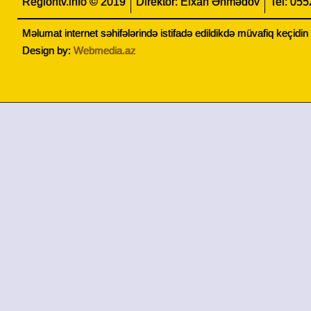
Regiontv.info © 2019
Direktor: Elxan Əhmədov
Tel: 05
Məlumat internet səhifələrində istifadə edildikdə müvafiq keçidi
Design by:
Webmedia.az