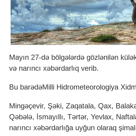
Mayın 27-də bölgələrdə gözlənilən küləkli
və narıncı xəbərdarlıq verib.
Bu barədəMilli Hidrometeorologiya Xidm
Mingəçevir, Şəki, Zaqatala, Qax, Bala
Qəbələ, İsmayıllı, Tərtər, Yevlax, Naf
narıncı xəbərdarlığa uyğun olaraq şimal