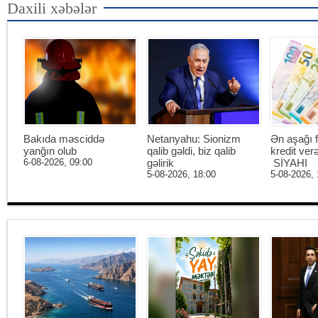
Daxili xəbələr
Bakıda məsciddə
Netanyahu: Sionizm
Ən aşağı f
yanğın olub
qalib gəldi, biz qalib
kredit ver
6-08-2026, 09:00
gəlirik
SİYAHI
5-08-2026, 18:00
5-08-2026, 