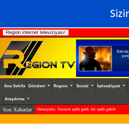
Region internet televiziyası!
Bakıda
yanğ
Ana Səhifə
Gündəm
Region
Sosial
İqtisadiyyat
Araşdırma
Son Xəbərlər
Netanyahu: Sionizm qalib gəldi, biz qalib gəlirik