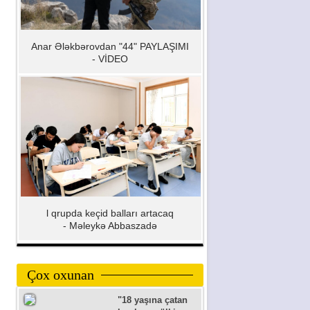
Anar Ələkbərovdan "44" PAYLAŞIMI
- VİDEO
l qrupda keçid balları artacaq
- Məleykə Abbaszadə
Çox oxunan
"18 yaşına çatan