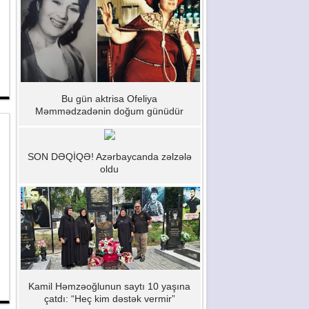
Bu gün aktrisa Ofeliya
Məmmədzadənin doğum günüdür
SON DƏQİQƏ! Azərbaycanda zəlzələ
oldu
Kamil Həmzəoğlunun saytı 10 yaşına
çatdı: “Heç kim dəstək vermir”