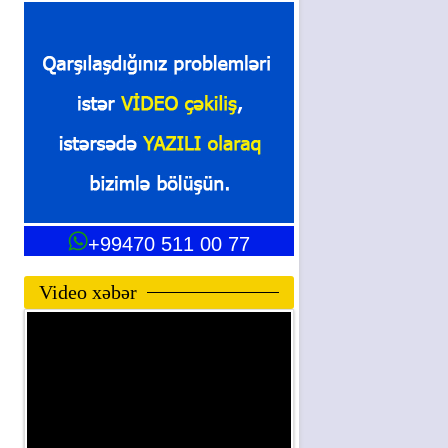
+99470 511 00 77
Video xəbər