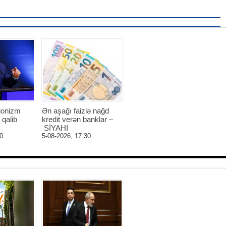
ionizm
Ən aşağı faizlə nağd
 qalib
kredit verən banklar –
SİYAHI
0
5-08-2026, 17:30