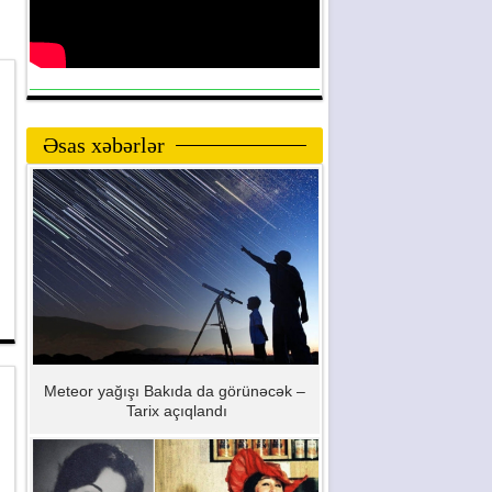
Əsas xəbərlər
Meteor yağışı Bakıda da görünəcək –
Tarix açıqlandı