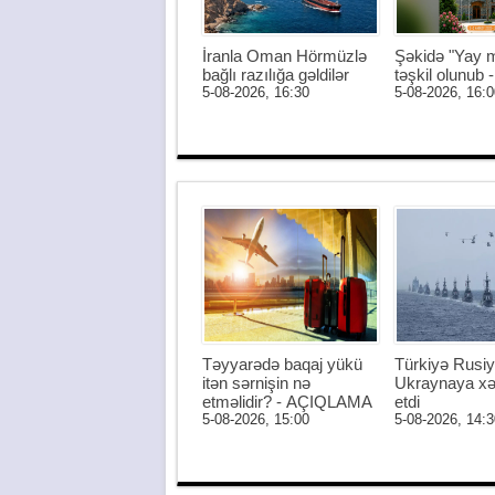
İranla Oman Hörmüzlə
Şəkidə "Yay m
bağlı razılığa gəldilər
təşkil olunub
5-08-2026, 16:30
5-08-2026, 16:0
Təyyarədə baqaj yükü
Türkiyə Rusiy
itən sərnişin nə
Ukraynaya xə
etməlidir? - AÇIQLAMA
etdi
5-08-2026, 15:00
5-08-2026, 14:3