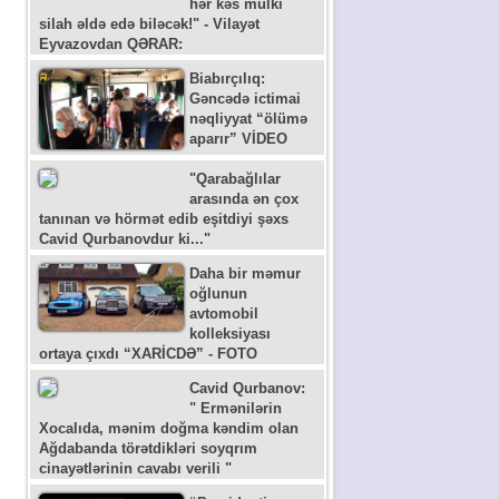
hər kəs mülki
silah əldə edə biləcək!" - Vilayət
Eyvazovdan QƏRAR:
Biabırçılıq:
Gəncədə ictimai
nəqliyyat “ölümə
aparır” VİDEO
"Qarabağlılar
arasında ən çox
tanınan və hörmət edib eşitdiyi şəxs
Cavid Qurbanovdur ki..."
Daha bir məmur
oğlunun
avtomobil
kolleksiyası
ortaya çıxdı “XARİCDƏ” - FOTO
Cavid Qurbanov:
" Ermənilərin
Xocalıda, mənim doğma kəndim olan
Ağdabanda törətdikləri soyqrım
cinayətlərinin cavabı verili "