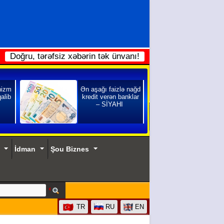
Doğru, tərəfsiz xəbərin tək ünvanı!
nizm
Ən aşağı faizlə nağd
qalib
kredit verən banklar
– SİYAHI
İdman
Şou Biznes
TR
RU
EN