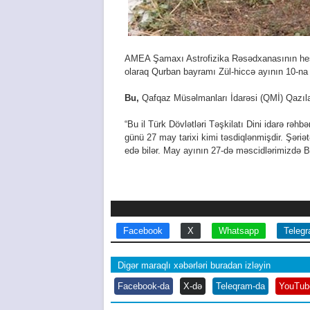
AMEA Şamaxı Astrofizika Rəsədxanasının hes
olaraq Qurbаn bаyrаmı Zül-hiccə ayının 10-na 
Bu,
Qafqaz Müsəlmanları İdarəsi (QMİ) Qazılar 
“Bu il Türk Dövlətləri Təşkilatı Dini idarə rəhb
günü 27 may tarixi kimi təsdiqlənmişdir. Şər
edə bilər. May ayının 27-də məscidlərimizdə Ba
Facebook
X
Whatsapp
Teleg
Digər maraqlı xəbərləri buradan izləyin
Facebook-da
X-də
Teleqram-da
YouTub