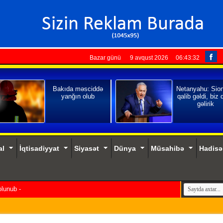
Bazar günü 9 avqust 2026
06:43:33
Bakıda məsciddə
Netanyahu: Sio
yanğın olub
qalib gəldi, biz 
gəlirik
al
İqtisadiyyat
Siyasət
Dünya
Müsahibə
Hadisə
 olunub - VİDEO