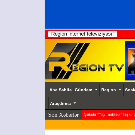
Region internet televiziyası!
Ana Səhifə
Gündəm
Region
Sosi
Araşdırma
Son Xəbərlər
Şəkidə "Yay məktəbi" təşkil