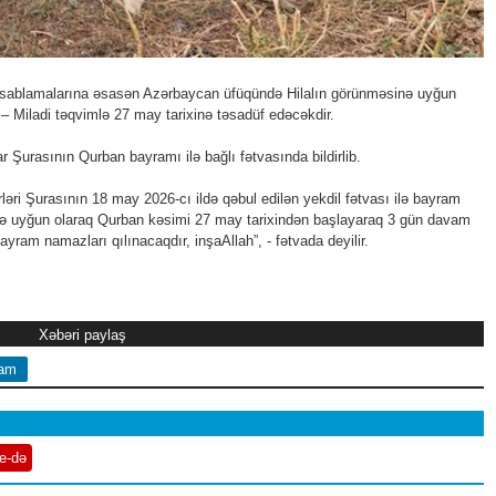
ablamalarına əsasən Azərbаycаn üfüqündə Hilalın görünməsinə uyğun
– Miladi təqvimlə 27 may tarixinə təsadüf edəcəkdir.
Şurasının Qurban bayramı ilə bağlı fətvasında bildirlib.
ərləri Şurasının 18 may 2026-cı ildə qəbul edilən yekdil fətvası ilə bayram
iətə uyğun olaraq Qurban kəsimi 27 may tarixindən başlayaraq 3 gün davam
yram namazları qılınacaqdır, inşaAllah”, - fətvada deyilir.
Xəbəri paylaş
ram
e-də