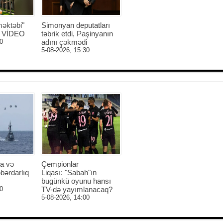
əktəbi"
Simonyan deputatları
 - VİDEO
təbrik etdi, Paşinyanın
0
adını çəkmədi
5-08-2026, 15:30
a və
Çempionlar
bərdarlıq
Liqası: "Sabah"ın
bugünkü oyunu hansı
0
TV-də yayımlanacaq?
5-08-2026, 14:00