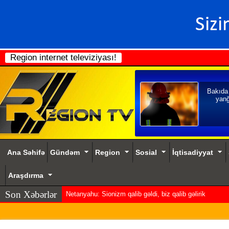
Region internet televiziyası!
Bakıda
yanğ
Ana Səhifə
Gündəm
Region
Sosial
İqtisadiyyat
Araşdırma
Son Xəbərlər
Netanyahu: Sionizm qalib gəldi, biz qalib gəlirik