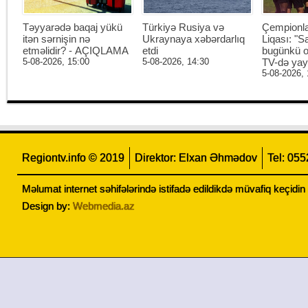
Təyyarədə baqaj yükü
Türkiyə Rusiya və
Çempionl
itən sərnişin nə
Ukraynaya xəbərdarlıq
Liqası: "S
etməlidir? - AÇIQLAMA
etdi
bugünkü o
5-08-2026, 15:00
5-08-2026, 14:30
TV-də ya
5-08-2026, 
Regiontv.info © 2019
Direktor: Elxan Əhmədov
Tel: 05
Məlumat internet səhifələrində istifadə edildikdə müvafiq keçidi
Design by:
Webmedia.az