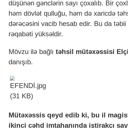
düşünən gənclərin sayı çoxalıb. Bir ço
həm dövlət qulluğu, həm də xaricdə təhs
dərəcəsini vacib hesab edir. Bu da təbi
rəqabəti yüksəldir.
Mövzu ilə bağlı
təhsil mütəxəssisi El
danışıb.
Mütəxəssis qeyd edib ki, bu il magis
ikinci cəhd imtahanında iştirakçı say