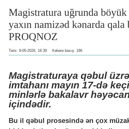
Magistratura uğrunda böyük 
yaxın namizəd kənarda qala 
PROQNOZ
Tarix: 9-05-2026, 16:30
Xəbərə baxış: 186
Magistraturaya qəbul üzrə
imtahanı mayın 17-də keçir
minlərlə bakalavr həyəcanl
içindədir.
Bu il qəbul prosesində ən çox müza