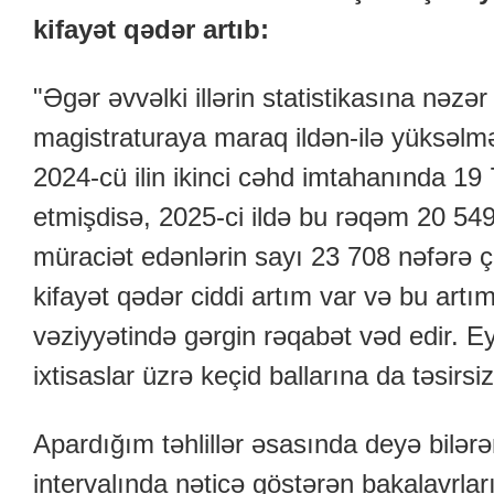
kifayət qədər artıb:
"Əgər əvvəlki illərin statistikasına nəzər
magistraturaya maraq ildən-ilə yüksəl
2024-cü ilin ikinci cəhd imtahanında 19
etmişdisə, 2025-ci ildə bu rəqəm 20 549-
müraciət edənlərin sayı 23 708 nəfərə 
kifayət qədər ciddi artım var və bu art
vəziyyətində gərgin rəqabət vəd edir. 
ixtisaslar üzrə keçid ballarına da təsir
Apardığım təhlillər əsasında deyə bilər
intervalında nəticə göstərən bakalavrlar