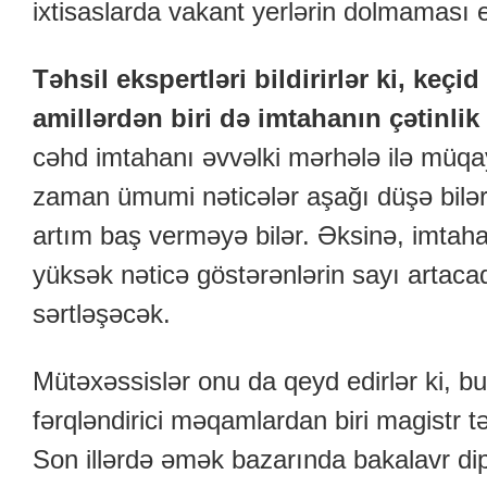
ixtisaslarda vakant yerlərin dolmaması 
Təhsil ekspertləri bildirirlər ki, keçi
amillərdən biri də imtahanın çətinlik 
cəhd imtahanı əvvəlki mərhələ ilə müqa
zaman ümumi nəticələr aşağı düşə bilər 
artım baş verməyə bilər. Əksinə, imtah
yüksək nəticə göstərənlərin sayı artac
sərtləşəcək.
Mütəxəssislər onu da qeyd edirlər ki, bu
fərqləndirici məqamlardan biri magistr t
Son illərdə əmək bazarında bakalavr di