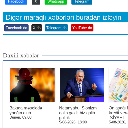
Facebook
X
Whatsapp
Telegram
Digər maraqlı xəbərləri buradan izləyin
Facebook-da
X-də
Teleqram-da
YouTube-də
Daxili xəbələr
Bakıda məsciddə
Netanyahu: Sionizm
Ən aşağı f
yanğın olub
qalib gəldi, biz qalib
kredit ver
Dünən, 09:00
gəlirik
SİYAHI
5-08-2026, 18:00
5-08-2026, 