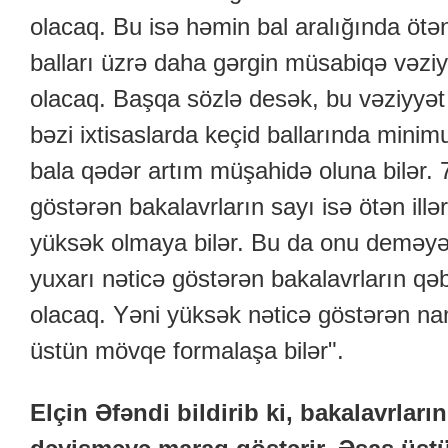
olacaq. Bu isə həmin bal aralığında ötə
balları üzrə daha gərgin müsabiqə vəzi
olacaq. Başqa sözlə desək, bu vəziyyət
bəzi ixtisaslarda keçid ballarında min
bala qədər artım müşahidə oluna bilər. 
göstərən bakalavrların sayı isə ötən il
yüksək olmaya bilər. Bu da onu deməyə 
yuxarı nəticə göstərən bakalavrların q
olacaq. Yəni yüksək nəticə göstərən na
üstün mövqe formalaşa bilər".
Elçin Əfəndi bildirib
ki, bakalavrları