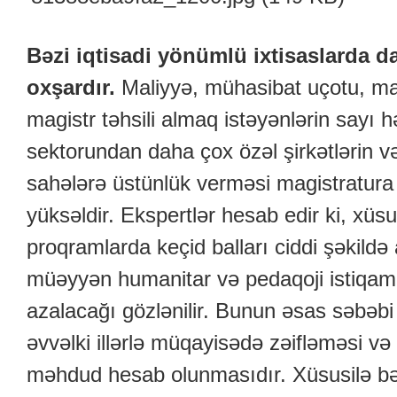
Bəzi iqtisadi yönümlü ixtisaslarda d
oxşardır.
Maliyyə, mühasibat uçotu, m
magistr təhsili almaq istəyənlərin sayı hər
sektorundan daha çox özəl şirkətlərin v
sahələrə üstünlük verməsi magistratura
yüksəldir. Ekspertlər hesab edir ki, xüsu
proqramlarda keçid balları ciddi şəkildə 
müəyyən humanitar və pedaqoji istiqamə
azalacağı gözlənilir. Bunun əsas səbəbi
əvvəlki illərlə müqayisədə zəifləməsi v
məhdud hesab olunmasıdır. Xüsusilə bə