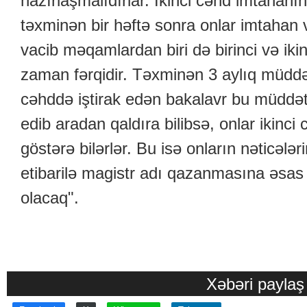
hazırlaşmalıdırlar. İkinci cəhd imtahanı
təxminən bir həftə sonra onlar imtahan
vacib məqamlardan biri də birinci və iki
zaman fərqidir. Təxminən 3 aylıq müddət 
cəhddə iştirak edən bakalavr bu müddət 
edib aradan qaldıra bilibsə, onlar ikinc
göstərə bilərlər. Bu isə onların nəticələ
etibarilə magistr adı qazanmasına əsas t
olacaq".
Xəbəri paylaş