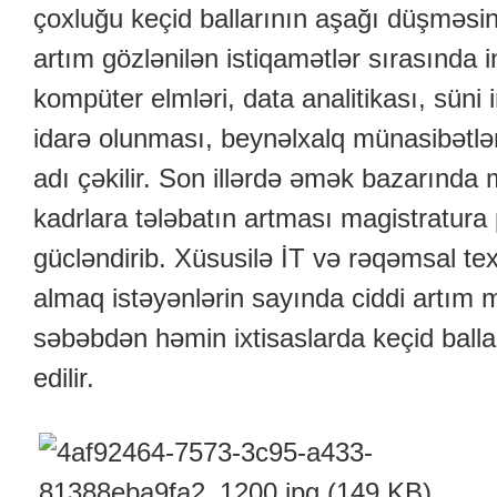
çoxluğu keçid ballarının aşağı düşməsin
artım gözlənilən istiqamətlər sırasında 
kompüter elmləri, data analitikası, süni i
idarə olunması, beynəlxalq münasibətlər
adı çəkilir. Son illərdə əmək bazarında
kadrlara tələbatın artması magistratura 
gücləndirib. Xüsusilə İT və rəqəmsal tex
almaq istəyənlərin sayında ciddi artım 
səbəbdən həmin ixtisaslarda keçid balla
edilir.