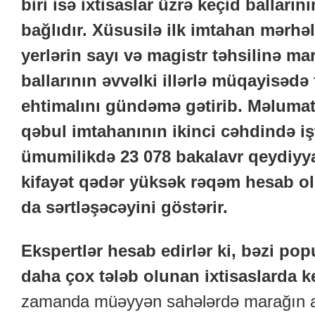
biri isə ixtisaslar üzrə keçid balların
bağlıdır. Xüsusilə ilk imtahan mərhəl
yerlərin sayı və magistr təhsilinə ma
ballarının əvvəlki illərlə müqayisədə 
ehtimalını gündəmə gətirib. Məlumat
qəbul imtahanının ikinci cəhdində i
ümumilikdə 23 078 bakalavr qeydiyya
kifayət qədər yüksək rəqəm hesab o
da sərtləşəcəyini göstərir.
Ekspertlər hesab edirlər ki, bəzi po
daha çox tələb olunan ixtisaslarda keç
zamanda müəyyən sahələrdə marağın az