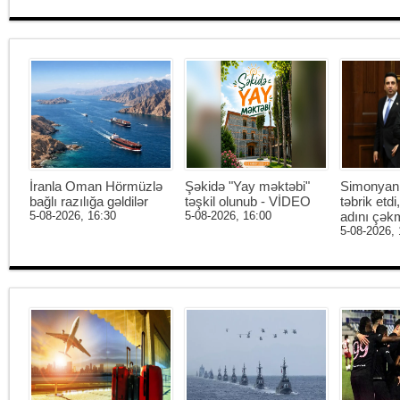
İranla Oman Hörmüzlə
Şəkidə "Yay məktəbi"
Simonyan 
bağlı razılığa gəldilər
təşkil olunub - VİDEO
təbrik etd
5-08-2026, 16:30
5-08-2026, 16:00
adını çək
5-08-2026, 