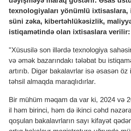
dəyişməyə maraq göstərir. Əsas üstü
texnologiyaları yönümlü ixtisaslara, 
süni zəka, kibertəhlükəsizlik, maliyy
istiqamətində olan ixtisaslara verilir:
"Xüsusilə son illərdə texnologiya sahəs
və əmək bazarındakı tələbat bu istiqam
artırıb. Digər bakalavrlar isə əsasən öz
təhsil almaqda maraqlıdırlar.
Bir mühüm məqam da var ki, 2024 və 20
il həm birinci, həm də ikinci cəhd nəzə
qoşulan bakalavrların sayı kifayət qədə