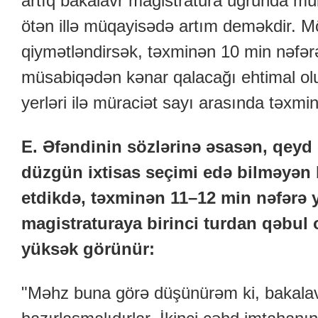
artıq bakalavr magistratura uğrunda mü
ötən illə müqayisədə artım deməkdir. Mö
qiymətləndirsək, təxminən 10 min nəfərə
müsabiqədən kənar qalacağı ehtimal ol
yerləri ilə müraciət sayı arasında təxmin
E. Əfəndinin sözlərinə əsasən, qeyd
düzgün ixtisas seçimi edə bilməyən b
etdikdə, təxminən 11–12 min nəfərə y
magistraturaya birinci turdan qəbul
yüksək görünür:
"Məhz buna görə düşünürəm ki, bakalav