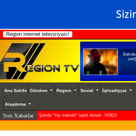
Region internet televiziyası!
Bakıda
yanğ
Ana Səhifə
Gündəm
Region
Sosial
İqtisadiyyat
Araşdırma
Son Xəbərlər
Şəkidə "Yay məktəbi" təşkil olunub - VİDEO