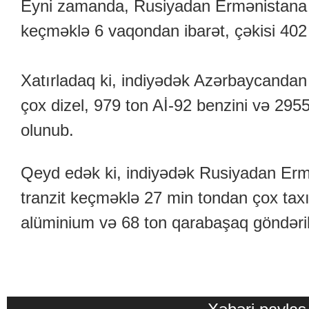
Eyni zamanda, Rusiyadan Ermənistana 
keçməklə 6 vaqondan ibarət, çəkisi 402 
Xatırladaq ki, indiyədək Azərbaycanda
çox dizel, 979 ton Aİ-92 benzini və 2955
olunub.
Qeyd edək ki, indiyədək Rusiyadan Er
tranzit keçməklə 27 min tondan çox taxı
alüminium və 68 ton qarabaşaq göndəril