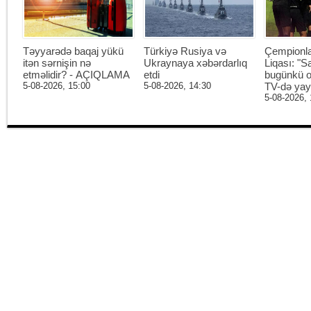
Təyyarədə baqaj yükü
Türkiyə Rusiya və
Çempionl
itən sərnişin nə
Ukraynaya xəbərdarlıq
Liqası: "S
etməlidir? - AÇIQLAMA
etdi
bugünkü o
5-08-2026, 15:00
5-08-2026, 14:30
TV-də ya
5-08-2026, 