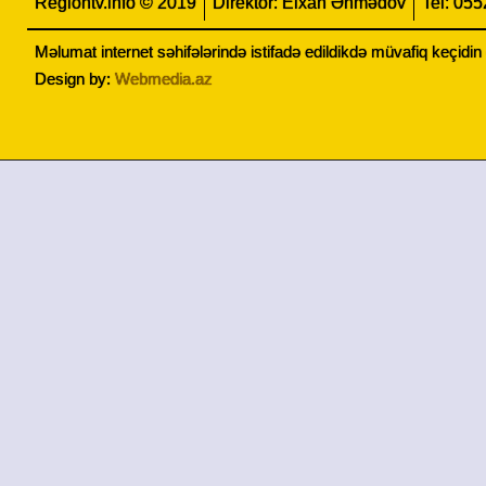
Regiontv.info © 2019
Direktor: Elxan Əhmədov
Tel: 05
Məlumat internet səhifələrində istifadə edildikdə müvafiq keçidi
Design by:
Webmedia.az