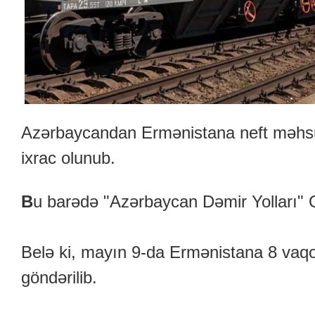
Azərbaycandan Ermənistana neft məhsull
ixrac olunub.
B
u barədə "Azərbaycan Dəmir Yolları" Q
Belə ki, mayın 9-da Ermənistana 8 vaqo
göndərilib.