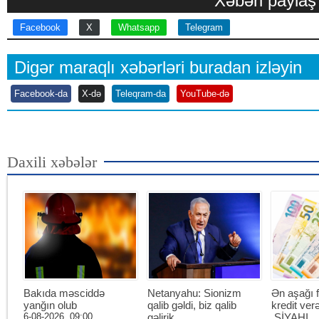
Xəbəri paylaş
Facebook
X
Whatsapp
Telegram
Digər maraqlı xəbərləri buradan izləyin
Facebook-da
X-də
Teleqram-da
YouTube-də
Daxili xəbələr
Bakıda məsciddə
Netanyahu: Sionizm
Ən aşağı f
yanğın olub
qalib gəldi, biz qalib
kredit ver
6-08-2026, 09:00
gəlirik
SİYAHI