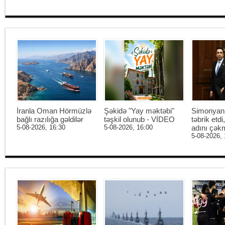
İranla Oman Hörmüzlə
Şəkidə "Yay məktəbi"
Simonyan 
bağlı razılığa gəldilər
təşkil olunub - VİDEO
təbrik etd
5-08-2026, 16:30
5-08-2026, 16:00
adını çək
5-08-2026, 