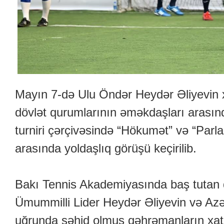
Mayın 7-də Ulu Öndər Heydər Əliyevin 
dövlət qurumlarının əməkdaşları arasınd
turniri çərçivəsində “Hökumət” və “Par
arasında yoldaşlıq görüşü keçirilib.
Bakı Tennis Akademiyasında baş tutan
Ümummilli Lider Heydər Əliyevin və Azə
uğrunda şəhid olmuş qəhrəmanların xatir