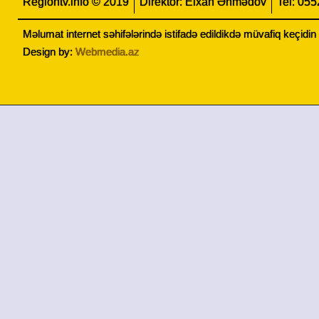
Regiontv.info © 2019
Direktor: Elxan Əhmədov
Tel: 05
Məlumat internet səhifələrində istifadə edildikdə müvafiq keçidi
Design by:
Webmedia.az