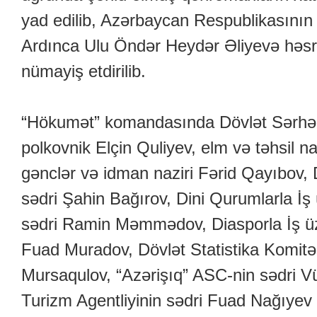
yad edilib, Azərbaycan Respublikasının D
Ardınca Ulu Öndər Heydər Əliyevə həs
nümayiş etdirilib.
“Hökumət” komandasında Dövlət Sərhəd 
polkovnik Elçin Quliyev, elm və təhsil n
gənclər və idman naziri Fərid Qayıbov,
sədri Şahin Bağırov, Dini Qurumlarla İş
sədri Ramin Məmmədov, Diasporla İş üz
Fuad Muradov, Dövlət Statistika Komitəs
Mursaqulov, “Azərişıq” ASC-nin sədri 
Turizm Agentliyinin sədri Fuad Nağıyev