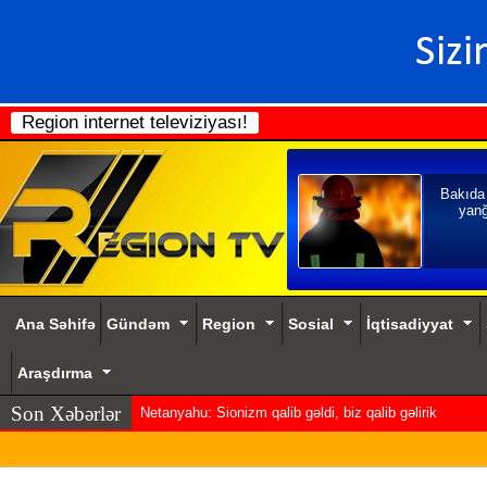
Region internet televiziyası!
Bakıda
yanğ
Ana Səhifə
Gündəm
Region
Sosial
İqtisadiyyat
Araşdırma
Son Xəbərlər
Netanyahu: Sionizm qalib gəldi, biz qalib gəlirik