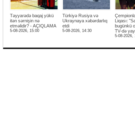
Təyyarədə baqaj yükü
Türkiyə Rusiya və
Çempionl
itən sərnişin nə
Ukraynaya xəbərdarlıq
Liqası: "S
etməlidir? - AÇIQLAMA
etdi
bugünkü o
5-08-2026, 15:00
5-08-2026, 14:30
TV-də ya
5-08-2026, 