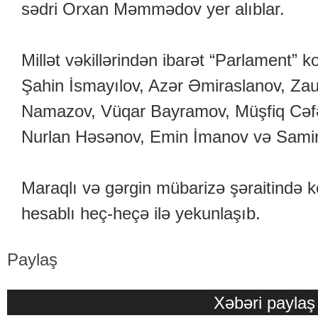
sədri Orxan Məmmədov yer alıblar.
Millət vəkillərindən ibarət “Parlament”
Şahin İsmayılov, Azər Əmiraslanov, Za
Namazov, Vüqar Bayramov, Müşfiq Cəfə
Nurlan Həsənov, Emin İmanov və Samir V
Maraqlı və gərgin mübarizə şəraitində 
hesablı heç-heçə ilə yekunlaşıb.
Paylaş
Xəbəri paylaş