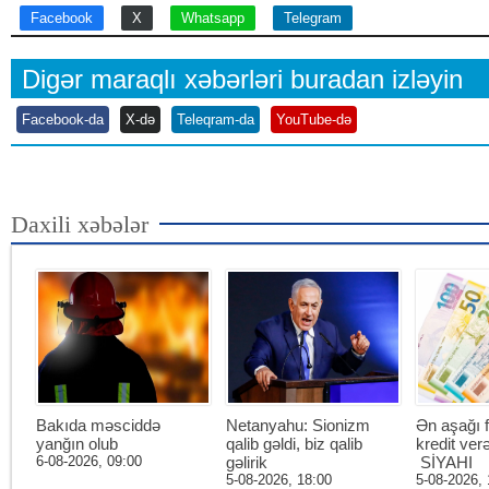
Facebook
X
Whatsapp
Telegram
Digər maraqlı xəbərləri buradan izləyin
Facebook-da
X-də
Teleqram-da
YouTube-də
Daxili xəbələr
Bakıda məsciddə
Netanyahu: Sionizm
Ən aşağı f
yanğın olub
qalib gəldi, biz qalib
kredit ver
6-08-2026, 09:00
gəlirik
SİYAHI
5-08-2026, 18:00
5-08-2026, 