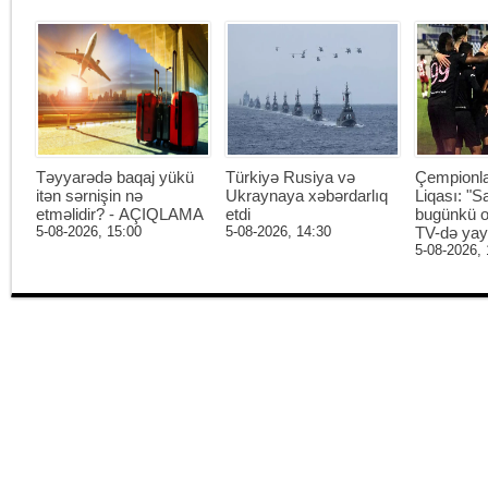
Təyyarədə baqaj yükü
Türkiyə Rusiya və
Çempionl
itən sərnişin nə
Ukraynaya xəbərdarlıq
Liqası: "S
etməlidir? - AÇIQLAMA
etdi
bugünkü o
5-08-2026, 15:00
5-08-2026, 14:30
TV-də ya
5-08-2026, 