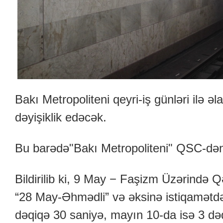
Bakı Metropoliteni qeyri-iş günləri ilə əl
dəyişiklik edəcək.
Bu barədə"Bakı Metropoliteni" QSC-dən
Bildirilib ki, 9 May − Faşizm Üzərində
“28 May-Əhmədli” və əksinə istiqamətdə 
dəqiqə 30 saniyə, mayın 10-da isə 3 dəq