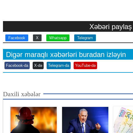
Xəbəri paylaş
Facebook
X
Whatsapp
Telegram
Digər maraqlı xəbərləri buradan izləyin
Facebook-da
X-də
Teleqram-da
YouTube-də
Daxili xəbələr