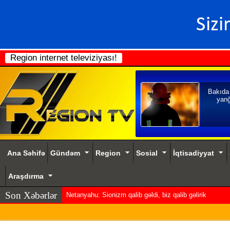
Region internet televiziyası!
Bakıda
yanğ
Ana Səhifə
Gündəm
Region
Sosial
İqtisadiyyat
Araşdırma
Son Xəbərlər
Netanyahu: Sionizm qalib gəldi, biz qalib gəlirik