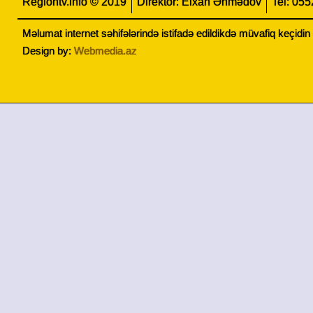
Regiontv.info © 2019
Direktor: Elxan Əhmədov
Tel: 05
Məlumat internet səhifələrində istifadə edildikdə müvafiq keçidi
Design by:
Webmedia.az