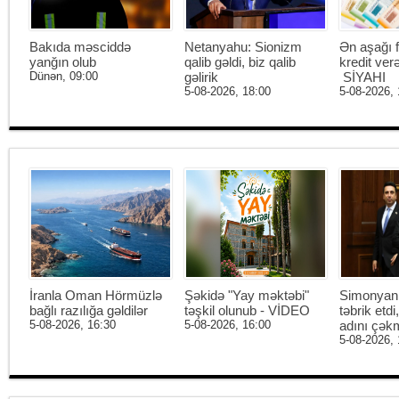
Bakıda məsciddə
Netanyahu: Sionizm
Ən aşağı f
yanğın olub
qalib gəldi, biz qalib
kredit ver
Dünən, 09:00
gəlirik
SİYAHI
5-08-2026, 18:00
5-08-2026, 
İranla Oman Hörmüzlə
Şəkidə "Yay məktəbi"
Simonyan 
bağlı razılığa gəldilər
təşkil olunub - VİDEO
təbrik etd
5-08-2026, 16:30
5-08-2026, 16:00
adını çək
5-08-2026, 