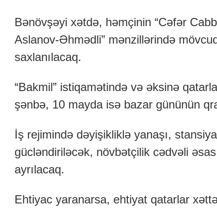
Bənövşəyi xətdə, həmçinin “Cəfər Cabba
Aslanov-Əhmədli” mənzillərində mövcud 
saxlanılacaq.
“Bakmil” istiqamətində və əksinə qatarl
şənbə, 10 mayda isə bazar gününün qraf
İş rejimində dəyişikliklə yanaşı, stansi
gücləndiriləcək, növbətçilik cədvəli əsa
ayrılacaq.
Ehtiyac yaranarsa, ehtiyat qatarlar xətt