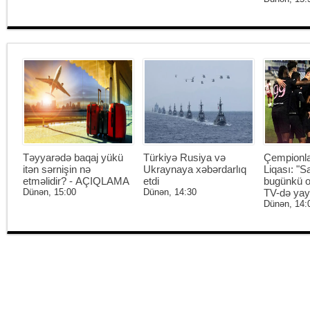
Təyyarədə baqaj yükü
Türkiyə Rusiya və
Çempionl
itən sərnişin nə
Ukraynaya xəbərdarlıq
Liqası: "S
etməlidir? - AÇIQLAMA
etdi
bugünkü o
Dünən, 15:00
Dünən, 14:30
TV-də ya
Dünən, 14: