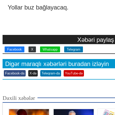
Yollar buz bağlayacaq.
Xəbəri paylaş
Facebook
X
Whatsapp
Telegram
Digər maraqlı xəbərləri buradan izləyin
Facebook-da
X-də
Teleqram-da
YouTube-də
Daxili xəbələr