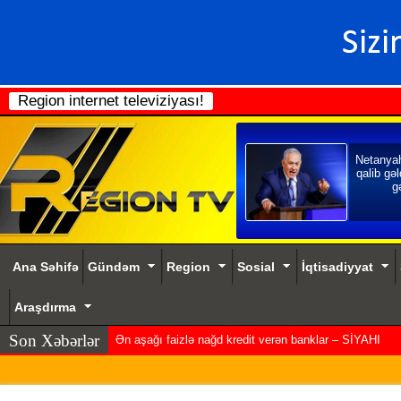
Region internet televiziyası!
Netanya
qalib gəl
gə
Ana Səhifə
Gündəm
Region
Sosial
İqtisadiyyat
Araşdırma
Son Xəbərlər
Ən aşağı faizlə nağd kredit verən banklar – SİYAHI