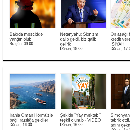
Bakıda məsciddə
Netanyahu: Sionizm
Ən aşağı f
yanğın olub
qalib gəldi, biz qalib
kredit ver
Bu gün, 09:00
gəlirik
SİYAHI
Dünən, 18:00
Dünən, 17:
İranla Oman Hörmüzlə
Şəkidə "Yay məktəbi"
Simonyan 
bağlı razılığa gəldilər
təşkil olunub - VİDEO
təbrik etd
Dünən, 16:30
Dünən, 16:00
adını çək
Dünən, 15: