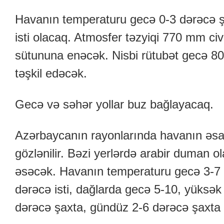
Havanın temperaturu gecə 0-3 dərəcə ş
isti olacaq. Atmosfer təzyiqi 770 mm c
sütununa enəcək. Nisbi rütubət gecə 8
təşkil edəcək.
Gecə və səhər yollar buz bağlayacaq.
Azərbaycanın rayonlarında havanın əs
gözlənilir. Bəzi yerlərdə arabir duman o
əsəcək. Havanın temperaturu gecə 3-7 
dərəcə isti, dağlarda gecə 5-10, yüksək
dərəcə şaxta, gündüz 2-6 dərəcə şaxta 