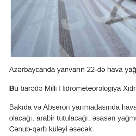
Azərbaycanda yanvarın 22-də hava yağ
B
u barədə Milli Hidrometeorologiya Xid
Bakıda və Abşeron yarımadasında hava 
olacağı, arabir tutulacağı, əsasən yağmu
Cənub-qərb küləyi əsəcək.