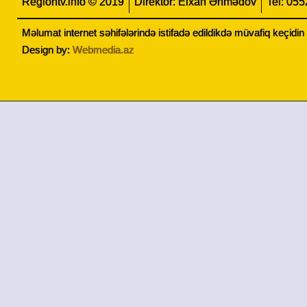
Regiontv.info © 2019
Direktor: Elxan Əhmədov
Tel: 05
Məlumat internet səhifələrində istifadə edildikdə müvafiq keçidi
Design by:
Webmedia.az