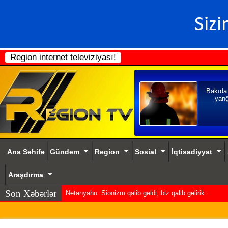
Region internet televiziyası!
Bakıda
yanğ
Ana Səhifə
Gündəm
Region
Sosial
İqtisadiyyat
Araşdırma
Son Xəbərlər
Netanyahu: Sionizm qalib gəldi, biz qalib gəlirik