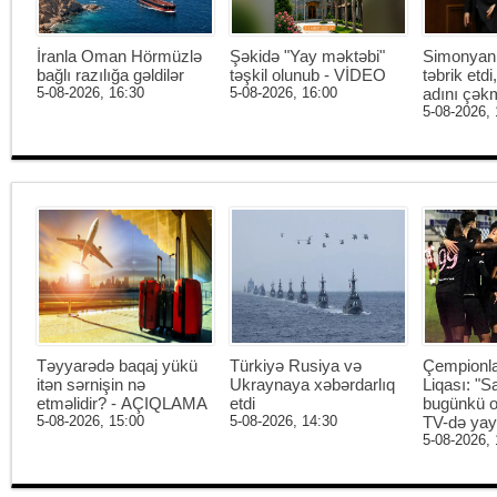
İranla Oman Hörmüzlə
Şəkidə "Yay məktəbi"
Simonyan 
bağlı razılığa gəldilər
təşkil olunub - VİDEO
təbrik etd
5-08-2026, 16:30
5-08-2026, 16:00
adını çək
5-08-2026, 
Təyyarədə baqaj yükü
Türkiyə Rusiya və
Çempionl
itən sərnişin nə
Ukraynaya xəbərdarlıq
Liqası: "S
etməlidir? - AÇIQLAMA
etdi
bugünkü o
5-08-2026, 15:00
5-08-2026, 14:30
TV-də ya
5-08-2026, 