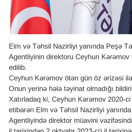
Elm və Təhsil Nazirliyi yanında Peşə Tə
Agentliyinin direktoru Ceyhun Kərəmov
edilib.
Ceyhun Kərəmov ötən gün öz ərizəsi ilə
Onun yerinə hələ təyinat olmadığı bildiril
Xatırladaq ki, Ceyhun Kərəmov 2020-ci 
etibarən Elm və Təhsil Nazirliyi yanında
Agentliyində direktor müavini vəzifəsind
il tarixindən 2 oktyabr 2023-cü il tarixi