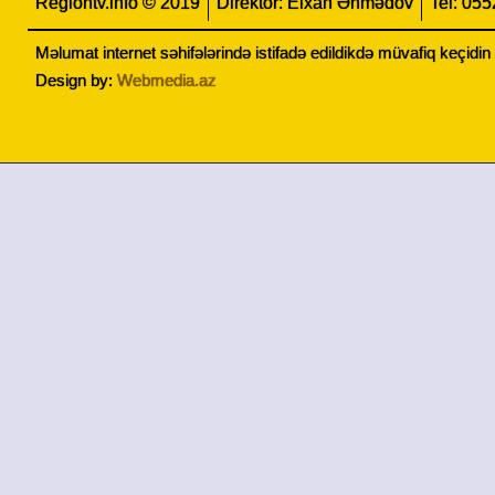
Regiontv.info © 2019
Direktor: Elxan Əhmədov
Tel: 05
Məlumat internet səhifələrində istifadə edildikdə müvafiq keçidi
Design by:
Webmedia.az