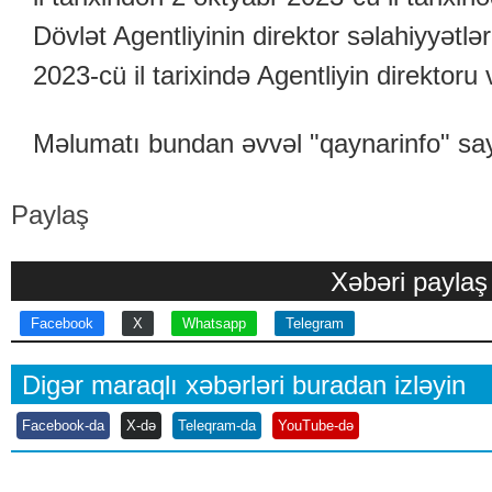
Dövlət Agentliyinin direktor səlahiyyətlər
2023-cü il tarixində Agentliyin direktoru
Məlumatı bundan əvvəl "qaynarinfo" say
Paylaş
Xəbəri paylaş
Facebook
X
Whatsapp
Telegram
Digər maraqlı xəbərləri buradan izləyin
Facebook-da
X-də
Teleqram-da
YouTube-də