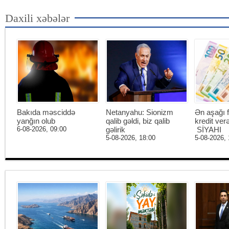
Daxili xəbələr
Bakıda məsciddə
Netanyahu: Sionizm
Ən aşağı f
yanğın olub
qalib gəldi, biz qalib
kredit ver
6-08-2026, 09:00
gəlirik
SİYAHI
5-08-2026, 18:00
5-08-2026, 