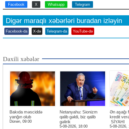
Facebook
X
Whatsapp
Telegram
Digər maraqlı xəbərləri buradan izləyin
Facebook-da
X-də
Teleqram-da
YouTube-də
Daxili xəbələr
Bakıda məsciddə
Netanyahu: Sionizm
Ən aşağı f
yanğın olub
qalib gəldi, biz qalib
kredit ver
Dünən, 09:00
gəlirik
SİYAHI
5-08-2026, 18:00
5-08-2026, 