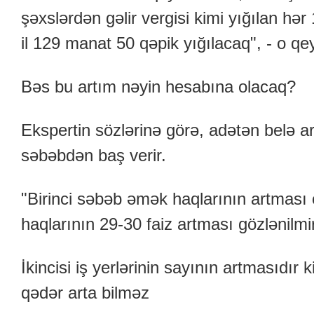
şəxslərdən gəlir vergisi kimi yığılan hə
il 129 manat 50 qəpik yığılacaq", - o qe
Bəs bu artım nəyin hesabına olacaq?
Ekspertin sözlərinə görə, adətən belə a
səbəbdən baş verir.
"Birinci səbəb əmək haqlarının artması 
haqlarının 29-30 faiz artması gözlənilmir
İkincisi iş yerlərinin sayının artmasıdır k
qədər arta bilməz