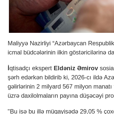
Maliyyə Nazirliyi “Azərbaycan Respublika
icmal büdcələrinin ilkin göstəricilərinə d
İ
qtisadçı ekspert
Eldəniz Əmirov
sosia
şərh edərkən bildirib ki, 2026-cı ildə A
gəlirlərinin 2 milyard 567 milyon manatı fi
üzrə daxilolmaların payına düşəcəyi proq
"Bu isə bu illə müqayisədə 29,05 % çoxdu