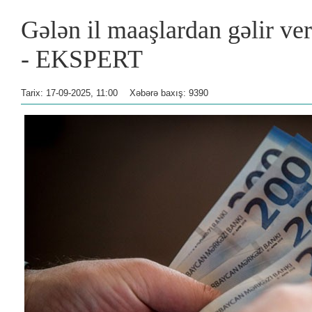
Gələn il maaşlardan gəlir ver
- EKSPERT
Tarix: 17-09-2025, 11:00
Xəbərə baxış: 9390