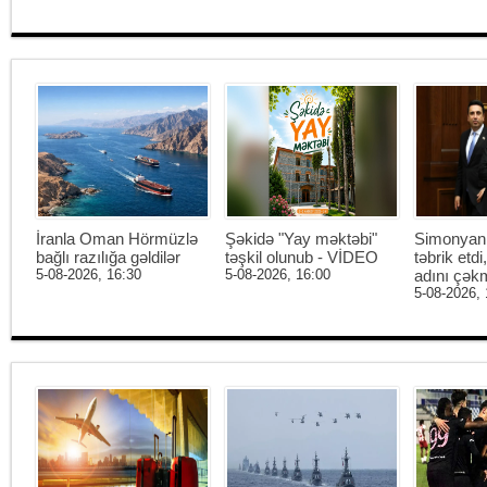
İranla Oman Hörmüzlə
Şəkidə "Yay məktəbi"
Simonyan 
bağlı razılığa gəldilər
təşkil olunub - VİDEO
təbrik etd
5-08-2026, 16:30
5-08-2026, 16:00
adını çək
5-08-2026, 