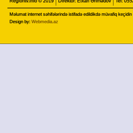
Regiontv.info © 2019
Direktor: Elxan Əhmədov
Tel: 05
Məlumat internet səhifələrində istifadə edildikdə müvafiq keçidi
Design by:
Webmedia.az