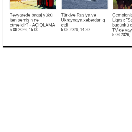
Təyyarədə baqaj yükü
Türkiyə Rusiya və
Çempionl
itən sərnişin nə
Ukraynaya xəbərdarlıq
Liqası: "S
etməlidir? - AÇIQLAMA
etdi
bugünkü o
5-08-2026, 15:00
5-08-2026, 14:30
TV-də ya
5-08-2026, 