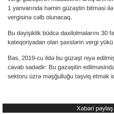
1 yanvarında həmin güzəştin bitməsi ilə o
vergisinə cəlb olunacaq.
Bu dəyişiklik büdcə daxilolmalarını 30 f
kateqoriyadan olan şəxslərin vergi yükü 
Bəs, 2019-cu ildə bu güzəşt niyə edilmi
cavab sadədir: Bu gəzəşitin edilməsind
sektoru üzrə məşğulluğu təşviq etmək idi
Xəbəri paylaş