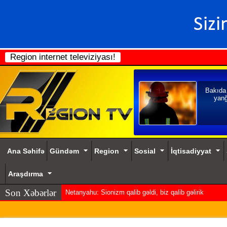
Region internet televiziyası!
Bakıda
yanğ
Ana Səhifə
Gündəm
Region
Sosial
İqtisadiyyat
Araşdırma
Son Xəbərlər
Netanyahu: Sionizm qalib gəldi, biz qalib gəlirik