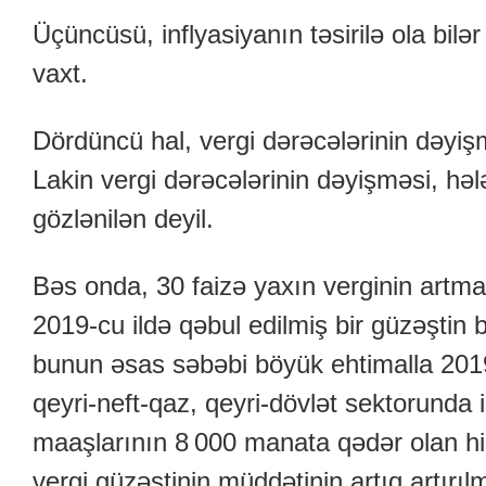
Üçüncüsü, inflyasiyanın təsirilə ola bi
vaxt.
Dördüncü hal, vergi dərəcələrinin dəyişm
Lakin vergi dərəcələrinin dəyişməsi, h
gözlənilən deyil.
Bəs onda, 30 faizə yaxın verginin artm
2019-cu ildə qəbul edilmiş bir güzəştin bi
bunun əsas səbəbi böyük ehtimalla 201
qeyri-neft-qaz, qeyri-dövlət sektorunda 
maaşlarının 8 000 manata qədər olan hiss
vergi güzəştinin müddətinin artıq artırıl