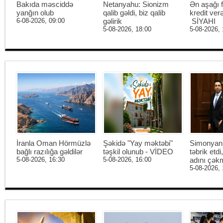
Bakıda məsciddə
Netanyahu: Sionizm
Ən aşağı f
yanğın olub
qalib gəldi, biz qalib
kredit ver
6-08-2026, 09:00
gəlirik
SİYAHI
5-08-2026, 18:00
5-08-2026, 
İranla Oman Hörmüzlə
Şəkidə "Yay məktəbi"
Simonyan 
bağlı razılığa gəldilər
təşkil olunub - VİDEO
təbrik etd
5-08-2026, 16:30
5-08-2026, 16:00
adını çək
5-08-2026, 