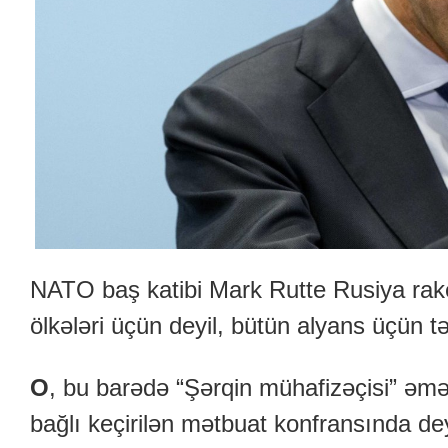
NATO baş katibi Mark Rutte Rusiya rake
ölkələri üçün deyil, bütün alyans üçün tə
O
, bu barədə “Şərqin mühafizəçisi” əmə
bağlı keçirilən mətbuat konfransında de