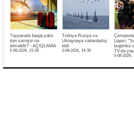
Təyyarədə baqaj yükü
Türkiyə Rusiya və
Çempionl
itən sərnişin nə
Ukraynaya xəbərdarlıq
Liqası: "S
etməlidir? - AÇIQLAMA
etdi
bugünkü o
5-08-2026, 15:00
5-08-2026, 14:30
TV-də ya
5-08-2026, 