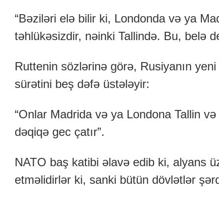
“Bəziləri elə bilir ki, Londonda və ya 
təhlükəsizdir, nəinki Tallində. Bu, belə de
Ruttenin sözlərinə görə, Rusiyanın yeni 
sürətini beş dəfə üstələyir:
“Onlar Madrida və ya Londona Tallin və
dəqiqə gec çatır”.
NATO baş katibi əlavə edib ki, alyans üz
etməlidirlər ki, sanki bütün dövlətlər şə