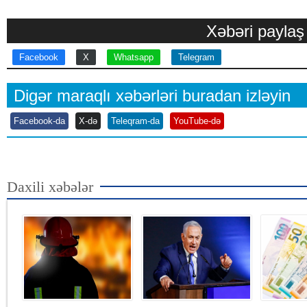
Xəbəri paylaş
Facebook
X
Whatsapp
Telegram
Digər maraqlı xəbərləri buradan izləyin
Facebook-da
X-də
Teleqram-da
YouTube-də
Daxili xəbələr