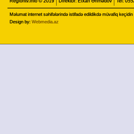
Regiontv.info © 2019
Direktor: Elxan Əhmədov
Tel: 05
Məlumat internet səhifələrində istifadə edildikdə müvafiq keçidi
Design by:
Webmedia.az