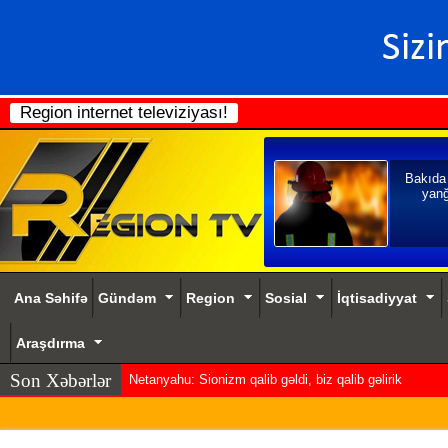
Region internet televiziyası!
Bakıda
yanğ
Ana Səhifə
Gündəm
Region
Sosial
İqtisadiyyat
Araşdırma
Son Xəbərlər
Netanyahu: Sionizm qalib gəldi, biz qalib gəlirik