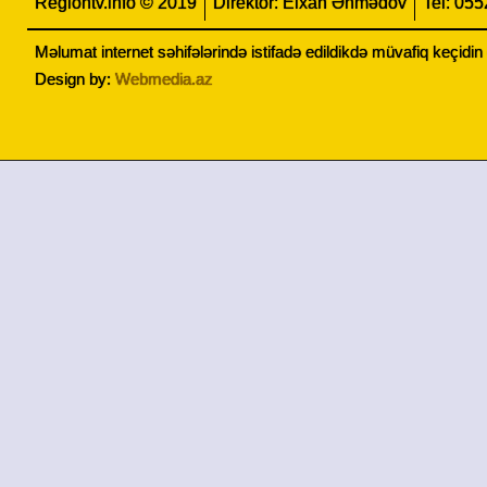
Regiontv.info © 2019
Direktor: Elxan Əhmədov
Tel: 05
Məlumat internet səhifələrində istifadə edildikdə müvafiq keçidi
Design by:
Webmedia.az