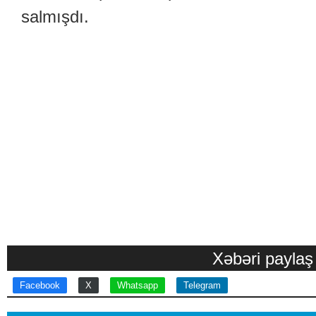
salmışdı.
Xəbəri paylaş
Facebook
X
Whatsapp
Telegram