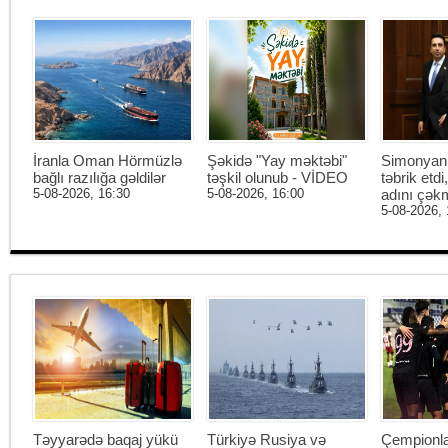
İranla Oman Hörmüzlə
Şəkidə "Yay məktəbi"
Simonyan 
bağlı razılığa gəldilər
təşkil olunub - VİDEO
təbrik etd
5-08-2026, 16:30
5-08-2026, 16:00
adını çək
5-08-2026, 
Təyyarədə baqaj yükü
Türkiyə Rusiya və
Çempionl