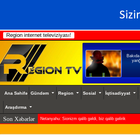
Region internet televiziyası!
Bakıda
yanğ
Ana Səhifə
Gündəm
Region
Sosial
İqtisadiyyat
Araşdırma
Son Xəbərlər
Netanyahu: Sionizm qalib gəldi, biz qalib gəlirik