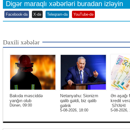
Digər maraqlı xəbərləri buradan izləyin
Facebook-da
X-də
Teleqram-da
YouTube-də
Daxili xəbələr
Bakıda məsciddə
Netanyahu: Sionizm
Ən aşağı f
yanğın olub
qalib gəldi, biz qalib
kredit ver
Dünən, 09:00
gəlirik
SİYAHI
5-08-2026, 18:00
5-08-2026, 