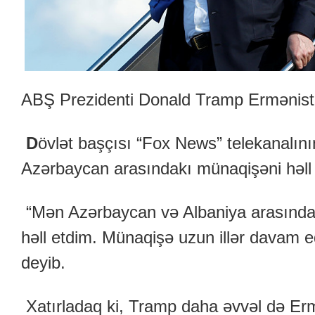
ABŞ Prezidenti Donald Tramp Ermənistan
D
övlət başçısı “Fox News” telekanalını
Azərbaycan arasındakı münaqişəni həll et
“Mən Azərbaycan və Albaniya arasında
həll etdim. Münaqişə uzun illər davam ed
deyib.
Xatırladaq ki, Tramp daha əvvəl də Erm