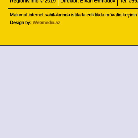
Regiontv.info © 2019
Direktor: Elxan Əhmədov
Tel: 05
Məlumat internet səhifələrində istifadə edildikdə müvafiq keçidi
Design by:
Webmedia.az