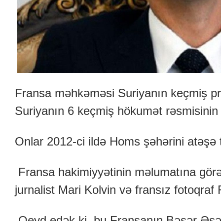
Fransa məhkəməsi Suriyanın keçmiş pr
Suriyanın 6 keçmiş hökumət rəsmisinin 
Onlar 2012-ci ildə Homs şəhərini atəşə 
Fransa hakimiyyətinin məlumatına görə,
jurnalist Mari Kolvin və fransız fotoqraf
Qeyd edək ki, bu Fransanın Bəşər Əsədi