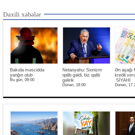
Daxili xəbələr
Bakıda məsciddə
Netanyahu: Sionizm
Ən aşağı f
yanğın olub
qalib gəldi, biz qalib
kredit ver
Bu gün, 09:00
gəlirik
SİYAHI
Dünən, 18:00
Dünən, 17: