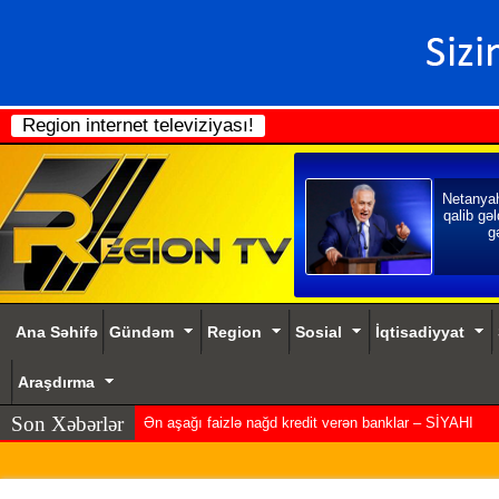
Region internet televiziyası!
Netanya
qalib gəl
gə
Ana Səhifə
Gündəm
Region
Sosial
İqtisadiyyat
Araşdırma
Son Xəbərlər
Ən aşağı faizlə nağd kredit verən banklar – SİYAHI