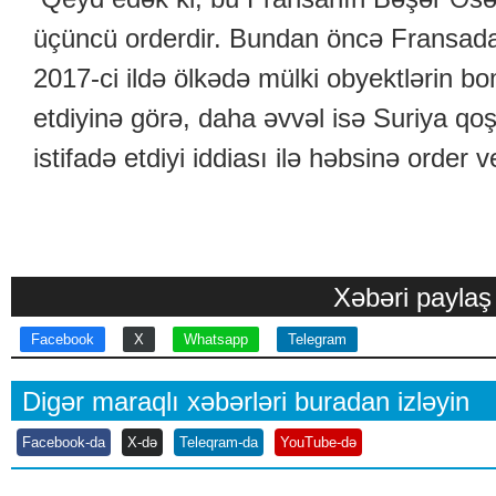
üçüncü orderdir. Bundan öncə Fransada 
2017-ci ildə ölkədə mülki obyektlərin b
etdiyinə görə, daha əvvəl isə Suriya qo
istifadə etdiyi iddiası ilə həbsinə order v
Xəbəri paylaş
Facebook
X
Whatsapp
Telegram
Digər maraqlı xəbərləri buradan izləyin
Facebook-da
X-də
Teleqram-da
YouTube-də