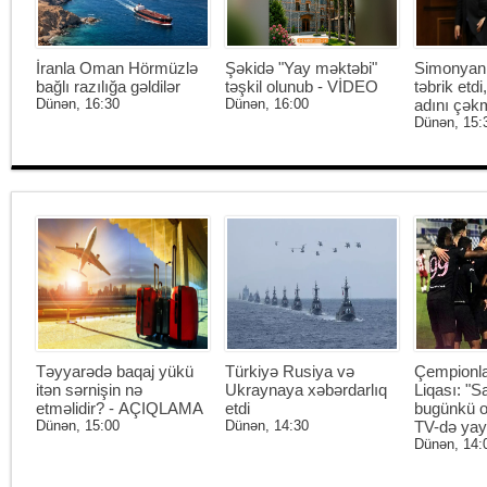
İranla Oman Hörmüzlə
Şəkidə "Yay məktəbi"
Simonyan 
bağlı razılığa gəldilər
təşkil olunub - VİDEO
təbrik etd
Dünən, 16:30
Dünən, 16:00
adını çək
Dünən, 15:
Təyyarədə baqaj yükü
Türkiyə Rusiya və
Çempionl
itən sərnişin nə
Ukraynaya xəbərdarlıq
Liqası: "S
etməlidir? - AÇIQLAMA
etdi
bugünkü o
Dünən, 15:00
Dünən, 14:30
TV-də ya
Dünən, 14: