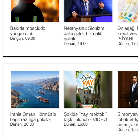
Bakıda məsciddə
Netanyahu: Sionizm
Ən aşağı f
yanğın olub
qalib gəldi, biz qalib
kredit ver
Bu gün, 09:00
gəlirik
SİYAHI
Dünən, 18:00
Dünən, 17:
İranla Oman Hörmüzlə
Şəkidə "Yay məktəbi"
Simonyan 
bağlı razılığa gəldilər
təşkil olunub - VİDEO
təbrik etd
Dünən, 16:30
Dünən, 16:00
adını çək
Dünən, 15: