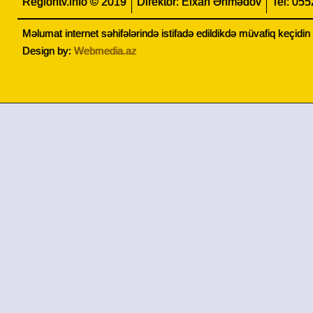
Regiontv.info © 2019
Direktor: Elxan Əhmədov
Tel: 05
Məlumat internet səhifələrində istifadə edildikdə müvafiq keçidi
Design by:
Webmedia.az