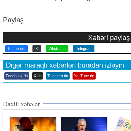
Paylaş
Xəbəri paylaş
Facebook
X
Whatsapp
Telegram
Digər maraqlı xəbərləri buradan izləyin
Facebook-da
X-də
Teleqram-da
YouTube-də
Daxili xəbələr