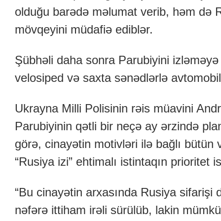
olduğu barədə məlumat verib, həm də 
mövqeyini müdafiə ediblər.
Şübhəli daha sonra Parubiyini izləməyə b
velosiped və saxta sənədlərlə avtomobil 
Ukrayna Milli Polisinin rəis müavini Andr
Parubiyinin qətli bir neçə ay ərzində pla
görə, cinayətin motivləri ilə bağlı bütün v
“Rusiya izi” ehtimalı istintaqın prioritet i
“Bu cinayətin arxasında Rusiya sifarişi d
nəfərə ittiham irəli sürülüb, lakin mümkün