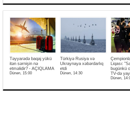
Təyyarədə baqaj yükü
Türkiyə Rusiya və
Çempionl
itən sərnişin nə
Ukraynaya xəbərdarlıq
Liqası: "S
etməlidir? - AÇIQLAMA
etdi
bugünkü o
Dünən, 15:00
Dünən, 14:30
TV-də ya
Dünən, 14: