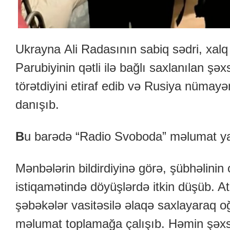
Ukrayna Ali Radasının sabiq sədri, xalq
Parubiyinin qətli ilə bağlı saxlanılan şəx
törətdiyini etiraf edib və Rusiya nümayən
danışıb.
B
u barədə “Radio Svoboda” məlumat ya
Mənbələrin bildirdiyinə görə, şübhəlini
istiqamətində döyüşlərdə itkin düşüb. Ata
şəbəkələr vasitəsilə əlaqə saxlayaraq oğl
məlumat toplamağa çalışıb. Həmin şəxs