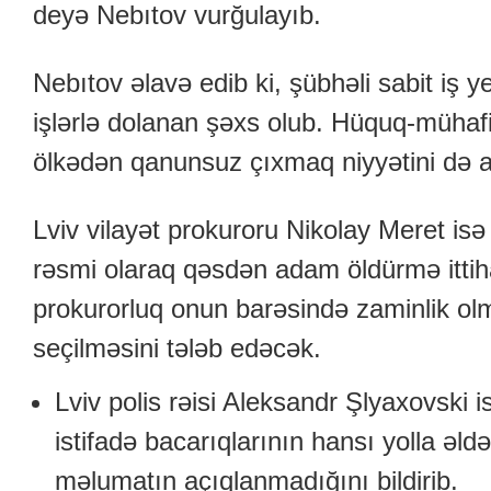
deyə Nebıtov vurğulayıb.
Nebıtov əlavə edib ki, şübhəli sabit iş 
işlərlə dolanan şəxs olub. Hüquq-mühaf
ölkədən qanunsuz çıxmaq niyyətini də ar
Lviv vilayət prokuroru Nikolay Meret isə 
rəsmi olaraq qəsdən adam öldürmə ittih
prokurorluq onun barəsində zaminlik ol
seçilməsini tələb edəcək.
Lviv polis rəisi Aleksandr Şlyaxovski i
istifadə bacarıqlarının hansı yolla əl
məlumatın açıqlanmadığını bildirib.