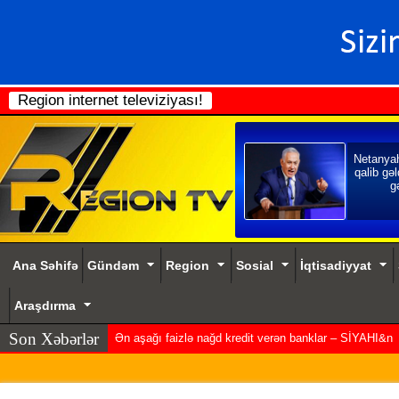
Region internet televiziyası!
Netanya
qalib gəl
gə
Ana Səhifə
Gündəm
Region
Sosial
İqtisadiyyat
Araşdırma
Son Xəbərlər
Ən aşağı faizlə nağd kredit verən banklar – SİYAHI