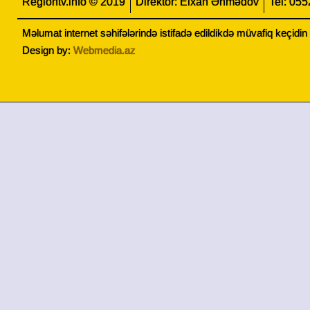
Regiontv.info © 2019
Direktor: Elxan Əhmədov
Tel: 05
Məlumat internet səhifələrində istifadə edildikdə müvafiq keçidi
Design by:
Webmedia.az