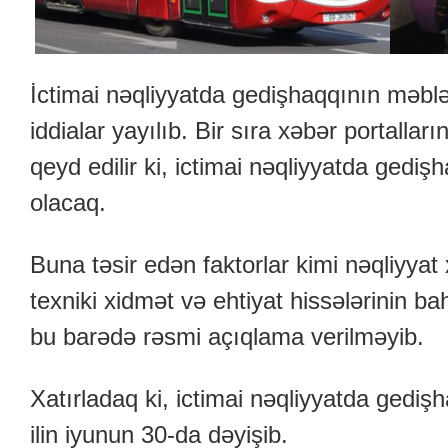
İctimai nəqliyyatda gedişhaqqının məbləğ
iddialar yayılıb. Bir sıra xəbər portalla
qeyd edilir ki, ictimai nəqliyyatda gedi
olacaq.
Buna təsir edən faktorlar kimi nəqliyyat x
texniki xidmət və ehtiyat hissələrinin ba
bu barədə rəsmi açıqlama verilməyib.
Xatırladaq ki, ictimai nəqliyyatda gedi
ilin iyunun 30-da dəyişib.