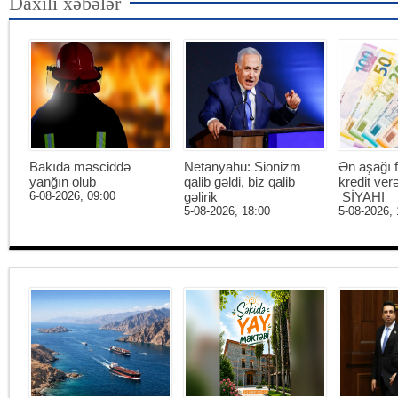
Daxili xəbələr
Bakıda məsciddə
Netanyahu: Sionizm
Ən aşağı f
yanğın olub
qalib gəldi, biz qalib
kredit ver
6-08-2026, 09:00
gəlirik
SİYAHI
5-08-2026, 18:00
5-08-2026, 