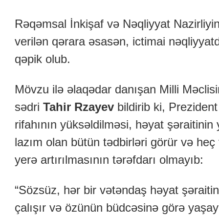
Rəqəmsal İnkişaf və Nəqliyyat Nazirliyin
verilən qərara əsasən, ictimai nəqliyyatd
qəpik olub.
Mövzu ilə əlaqədar
d
anışan Milli Məclis
sədri
Tahir Rzayev
bildirib ki, Preziden
rifahının yüksəldilməsi, həyat şəraitinin
lazım olan bütün tədbirləri görür və heç
yerə artırılmasının tərəfdarı olmayıb:
“Sözsüz, hər bir vətəndaş həyat şərait
çalışır və özünün büdcəsinə görə yaşayı