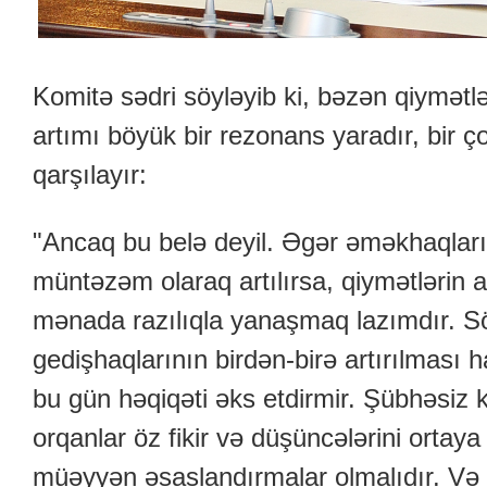
Komitə sədri söyləyib ki, bəzən qiymətlə
artımı böyük bir rezonans yaradır, bir ço
qarşılayır:
"Ancaq bu belə deyil. Əgər əməkhaqları,
müntəzəm olaraq artılırsa, qiymətlərin
mənada razılıqla yanaşmaq lazımdır. S
gedişhaqlarının birdən-birə artırılması 
bu gün həqiqəti əks etdirmir. Şübhəsiz 
orqanlar öz fikir və düşüncələrini ortaya 
müəyyən əsaslandırmalar olmalıdır. Və 