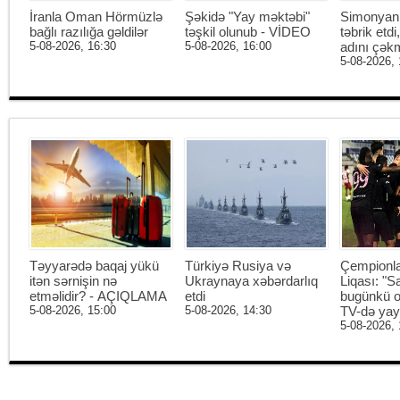
İranla Oman Hörmüzlə
Şəkidə "Yay məktəbi"
Simonyan 
bağlı razılığa gəldilər
təşkil olunub - VİDEO
təbrik etd
5-08-2026, 16:30
5-08-2026, 16:00
adını çək
5-08-2026, 
Təyyarədə baqaj yükü
Türkiyə Rusiya və
Çempionl
itən sərnişin nə
Ukraynaya xəbərdarlıq
Liqası: "S
etməlidir? - AÇIQLAMA
etdi
bugünkü o
5-08-2026, 15:00
5-08-2026, 14:30
TV-də ya
5-08-2026, 