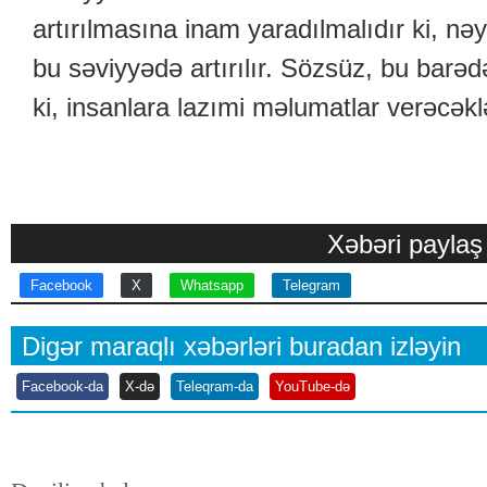
artırılmasına inam yaradılmalıdır ki, n
bu səviyyədə artırılır. Sözsüz, bu barə
ki, insanlara lazımi məlumatlar verəcəklə
Xəbəri paylaş
Facebook
X
Whatsapp
Telegram
Digər maraqlı xəbərləri buradan izləyin
Facebook-da
X-də
Teleqram-da
YouTube-də