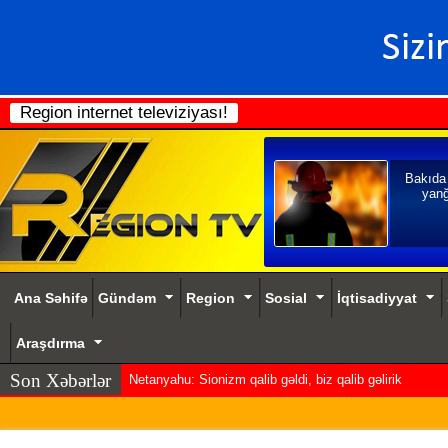
Region internet televiziyası!
Bakıda
yanğ
Ana Səhifə
Gündəm
Region
Sosial
İqtisadiyyat
Araşdırma
Son Xəbərlər
Netanyahu: Sionizm qalib gəldi, biz qalib gəlirik