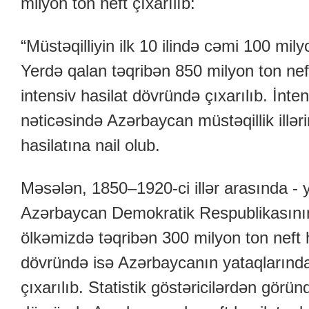
milyon ton neft çıxarılıb:
“Müstəqilliyin ilk 10 ilində cəmi 100 milyo
Yerdə qalan təqribən 850 milyon ton neft
intensiv hasilat dövründə çıxarılıb. İnten
nəticəsində Azərbaycan müstəqillik illə
hasilatına nail olub.
Məsələn, 1850–1920-ci illər arasında - 
Azərbaycan Demokratik Respublikasın
ölkəmizdə təqribən 300 milyon ton neft h
dövründə isə Azərbaycanın yataqlarında
çıxarılıb. Statistik göstəricilərdən görün