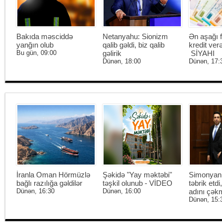
Bakıda məsciddə
Netanyahu: Sionizm
Ən aşağı f
yanğın olub
qalib gəldi, biz qalib
kredit ver
Bu gün, 09:00
gəlirik
SİYAHI
Dünən, 18:00
Dünən, 17:
İranla Oman Hörmüzlə
Şəkidə "Yay məktəbi"
Simonyan 
bağlı razılığa gəldilər
təşkil olunub - VİDEO
təbrik etd
Dünən, 16:30
Dünən, 16:00
adını çək
Dünən, 15: