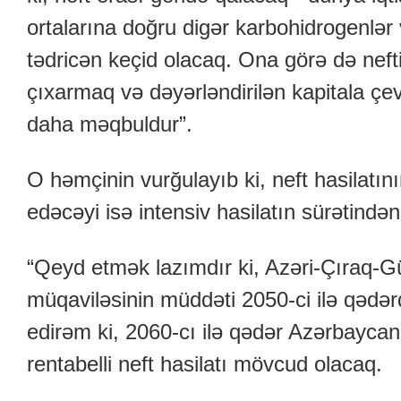
ortalarına doğru digər karbohidrogenlər 
tədricən keçid olacaq. Ona görə də nef
çıxarmaq və dəyərləndirilən kapitala ç
daha məqbuldur”.
O həmçinin vurğulayıb ki, neft hasilat
edəcəyi isə intensiv hasilatın sürətindən 
“Qeyd etmək lazımdır ki, Azəri-Çıraq-Gü
müqaviləsinin müddəti 2050-ci ilə qədə
edirəm ki, 2060-cı ilə qədər Azərbayc
rentabelli neft hasilatı mövcud olacaq.