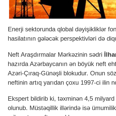
Enerji sektorunda qlobal dəyişikliklər 
hasilatının gələcək perspektivləri də di
Neft Araşdırmalar Mərkəzinin sədri
İlh
hazırda Azərbaycanın ən böyük neft ehti
Azəri-Çıraq-Günəşli blokudur. Onun söz
neftinin artıq yarıdan çoxu 1997-ci ilin n
Ekspert bildirib ki, təxminən 4,5 milyard
olunub. Müstəqillik illərində isə ümumi