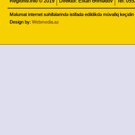
Regiontv.info © 2019
Direktor: Elxan Əhmədov
Tel: 05
Məlumat internet səhifələrində istifadə edildikdə müvafiq keçidi
Design by:
Webmedia.az