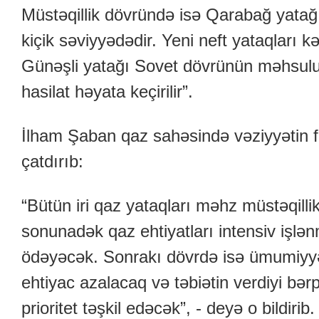
Müstəqillik dövründə isə Qarabağ yatağı
kiçik səviyyədədir. Yeni neft yataqları k
Günəşli yatağı Sovet dövrünün məhsul
hasilat həyata keçirilir”.
İlham Şaban qaz sahəsində vəziyyətin f
çatdırıb:
“Bütün iri qaz yataqları məhz müstəqillik 
sonunadək qaz ehtiyatları intensiv işlən
ödəyəcək. Sonrakı dövrdə isə ümumiyyə
ehtiyac azalacaq və təbiətin verdiyi bər
prioritet təşkil edəcək”, - deyə o bildirib.