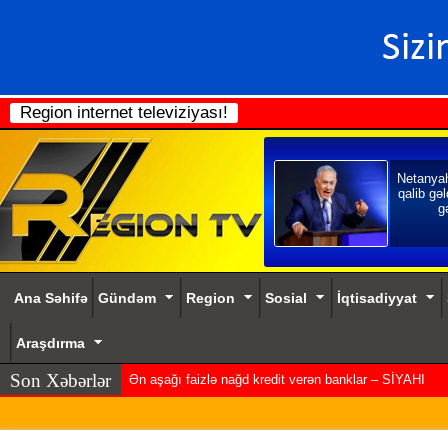
Region internet televiziyası!
Netanya
qalib gəl
gə
Ana Səhifə
Gündəm
Region
Sosial
İqtisadiyyat
Araşdırma
Son Xəbərlər
Ən aşağı faizlə nağd kredit verən banklar – SİYAHI