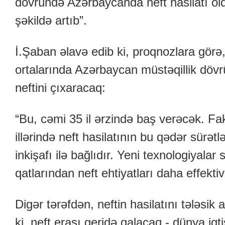
dövründə Azərbaycanda neft hasilatı old
şəkildə artıb”.
İ.Şaban əlavə edib ki, proqnozlara görə,
ortalarında Azərbaycan müstəqillik dövrü
neftini çıxaracaq:
“Bu, cəmi 35 il ərzində baş verəcək. Fakt
illərində neft hasilatının bu qədər sürət
inkişafı ilə bağlıdır. Yeni texnologiyala
qatlarından neft ehtiyatları daha effektiv 
Digər tərəfdən, neftin hasilatını tələsik
ki, neft erası geridə qalacaq - dünya iqt