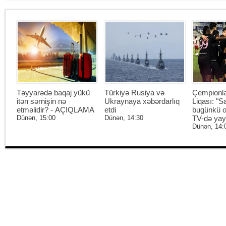
Təyyarədə baqaj yükü
Türkiyə Rusiya və
Çempionl
itən sərnişin nə
Ukraynaya xəbərdarlıq
Liqası: "S
etməlidir? - AÇIQLAMA
etdi
bugünkü o
Dünən, 15:00
Dünən, 14:30
TV-də ya
Dünən, 14: