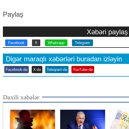
Paylaş
Xəbəri paylaş
Facebook
X
Whatsapp
Telegram
Digər maraqlı xəbərləri buradan izləyin
Facebook-da
X-də
Teleqram-da
YouTube-də
Daxili xəbələr