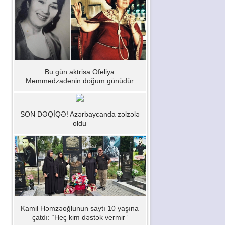
Bu gün aktrisa Ofeliya
Məmmədzadənin doğum günüdür
SON DƏQİQƏ! Azərbaycanda zəlzələ
oldu
Kamil Həmzəoğlunun saytı 10 yaşına
çatdı: “Heç kim dəstək vermir”