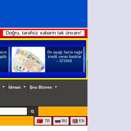
Doğru, tərəfsiz xəbərin tək ünvanı!
nizm
Ən aşağı faizlə nağd
qalib
kredit verən banklar
– SİYAHI
İdman
Şou Biznes
TR
RU
EN