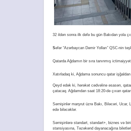
32 ildən sonra ilk dəfə bu gün Bakıdan yola ç
S
əfər “Azərbaycan Dəmir Yolları” QSC-nin təşkil
Qatarda Ağdamın bir sıra tanınmış ictimaiyyət
Xatırladaq ki, Ağdama sonuncu qatar işğaldan
Qeyd edək ki, hərəkət cədvəlinə əsasən, qata
çatacaq. Ağdamdan saat 18:20-də çıxan qatar 
Sərnişinlər marşrut üzrə Bakı, Biləcəri, Ucar,
edə biləcəklər.
Sərnişinlərə standart, standart+, biznes və bir
stansiyasına, Təzəkənd dayanacağına biletl