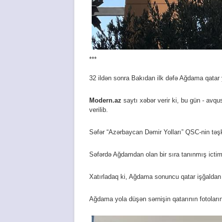
***
32 ildən sonra Bakıdan ilk dəfə Ağdama qatar
Modern.az
saytı xəbər verir ki, bu gün - av
verilib.
Səfər “Azərbaycan Dəmir Yolları” QSC-nin təşkila
Səfərdə Ağdamdan olan bir sıra tanınmış ictimai
Xatırladaq ki, Ağdama sonuncu qatar işğaldan
Ağdama yola düşən sərnişin qatarının fotoların