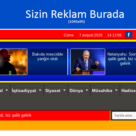
Cümə 7 avqust 2026
14:13:06
Bakıda məsciddə
Netanyahu: Sio
yanğın olub
qalib gəldi, biz 
gəlirik
al
İqtisadiyyat
Siyasət
Dünya
Müsahibə
Hadisə
, biz qalib gəlirik