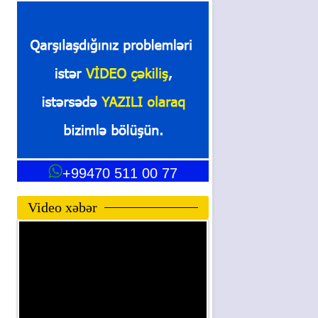
+99470 511 00 77
Video xəbər