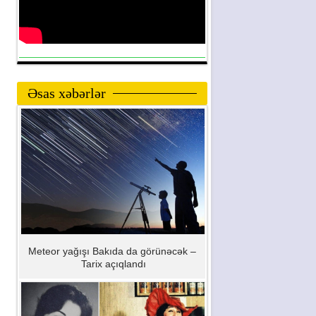
Əsas xəbərlər
Meteor yağışı Bakıda da görünəcək –
Tarix açıqlandı