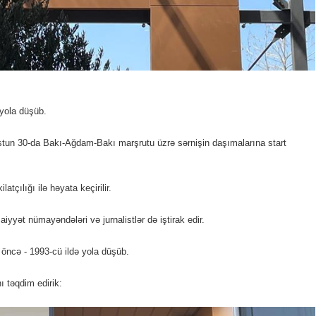
 yola düşüb.
qustun 30-da Bakı-Ağdam-Bakı marşrutu üzrə sərnişin daşımalarına start
tçılığı ilə həyata keçirilir.
yyət nümayəndələri və jurnalistlər də iştirak edir.
 öncə - 1993-cü ildə yola düşüb.
ı təqdim edirik: