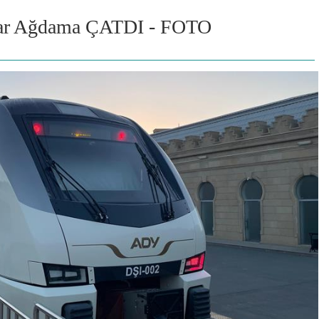
atar Ağdama ÇATDI - FOTO