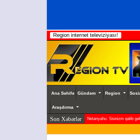
Region internet televiziyası!
Ana Səhifə
Gündəm
Region
Sosi
Araşdırma
Son Xəbərlər
Netanyahu: Sionizm qalib gəldi