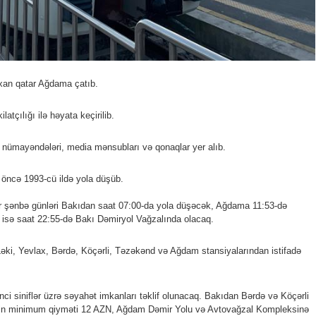
ıxan qatar Ağdama çatıb.
atçılığı ilə həyata keçirilib.
 nümayəndələri, media mənsubları və qonaqlar yer alıb.
 öncə 1993-cü ildə yola düşüb.
r şənbə günləri Bakıdan saat 07:00-da yola düşəcək, Ağdama 11:53-də
isə saat 22:55-də Bakı Dəmiryol Vağzalında olacaq.
 Ləki, Yevlax, Bərdə, Köçərli, Təzəkənd və Ağdam stansiyalarından istifadə
inci siniflər üzrə səyahət imkanları təklif olunacaq. Bakıdan Bərdə və Köçərli
ərin minimum qiyməti 12 AZN, Ağdam Dəmir Yolu və Avtovağzal Kompleksinə