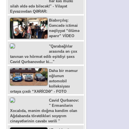
hər kəs mülki
silah əldə edə biləcək!" - Vilayət
Eyvazovdan QƏRAR:
Biabırçılıq:
Gəncədə ictimai
nəqliyyat “ölümə
aparır” VİDEO
"Qarabağlılar
arasında ən çox
tanınan və hörmət edib eşitdiyi şəxs
Cavid Qurbanovdur ki..."
Daha bir məmur
oğlunun
avtomobil
kolleksiyası
ortaya çıxdı “XARİCDƏ” - FOTO
Cavid Qurbanov:
" Ermənilərin
Xocalıda, mənim doğma kəndim olan
Ağdabanda törətdikləri soyqrım
cinayətlərinin cavabı verili "