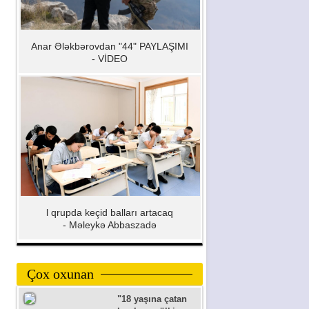
Anar Ələkbərovdan "44" PAYLAŞIMI
- VİDEO
l qrupda keçid balları artacaq
- Məleykə Abbaszadə
Çox oxunan
"18 yaşına çatan