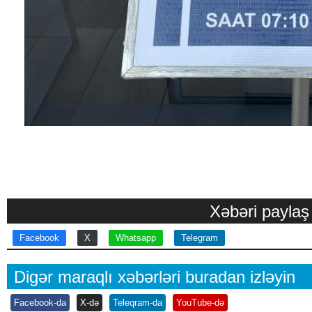
Xəbəri paylaş
Facebook
X
Whatsapp
Telegram
Digər maraqlı xəbərləri buradan izləyin
Facebook-da
X-də
Teleqram-da
YouTube-də