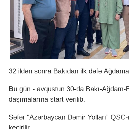
32 ildən sonra Bakıdan ilk dəfə Ağdama
B
u gün - avqustun 30-da Bakı-Ağdam-B
daşımalarına start verilib.
Səfər “Azərbaycan Dəmir Yolları” QSC-nin
keçirilir.