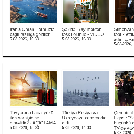
İranla Oman Hörmüzlə
Şəkidə "Yay məktəbi"
Simonyan 
bağlı razılığa gəldilər
təşkil olunub - VİDEO
təbrik etd
5-08-2026, 16:30
5-08-2026, 16:00
adını çək
5-08-2026, 
Təyyarədə baqaj yükü
Türkiyə Rusiya və
Çempionl
itən sərnişin nə
Ukraynaya xəbərdarlıq
Liqası: "S
etməlidir? - AÇIQLAMA
etdi
bugünkü o
5-08-2026, 15:00
5-08-2026, 14:30
TV-də ya
5-08-2026, 