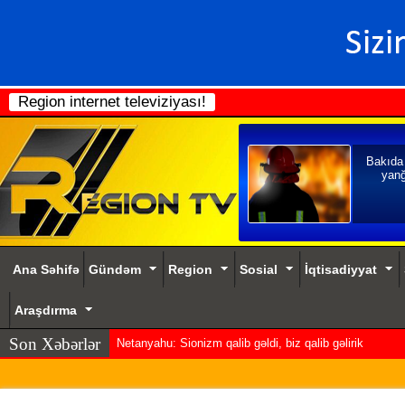
Region internet televiziyası!
Bakıda
yanğ
Ana Səhifə
Gündəm
Region
Sosial
İqtisadiyyat
Araşdırma
Son Xəbərlər
Netanyahu: Sionizm qalib gəldi, biz qalib gəlirik