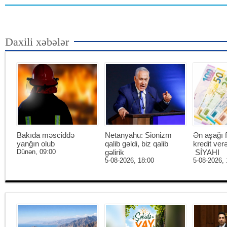
Daxili xəbələr
Bakıda məsciddə
Netanyahu: Sionizm
Ən aşağı f
yanğın olub
qalib gəldi, biz qalib
kredit ver
Dünən, 09:00
gəlirik
SİYAHI
5-08-2026, 18:00
5-08-2026, 