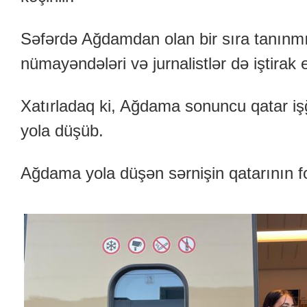
Səfərdə Ağdamdan olan bir sıra tanınmı
nümayəndələri və jurnalistlər də iştirak e
Xatırladaq ki, Ağdama sonuncu qatar iş
yola düşüb.
Ağdama yola düşən sərnişin qatarının fot