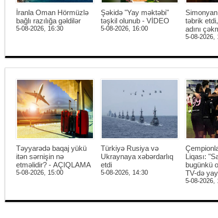
İranla Oman Hörmüzlə
Şəkidə "Yay məktəbi"
Simonyan 
bağlı razılığa gəldilər
təşkil olunub - VİDEO
təbrik etd
5-08-2026, 16:30
5-08-2026, 16:00
adını çək
5-08-2026, 
Təyyarədə baqaj yükü
Türkiyə Rusiya və
Çempionl
itən sərnişin nə
Ukraynaya xəbərdarlıq
Liqası: "S
etməlidir? - AÇIQLAMA
etdi
bugünkü o
5-08-2026, 15:00
5-08-2026, 14:30
TV-də ya
5-08-2026, 