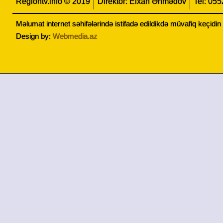
Regiontv.info © 2019
Direktor: Elxan Əhmədov
Tel: 05
Məlumat internet səhifələrində istifadə edildikdə müvafiq keçidi
Design by:
Webmedia.az