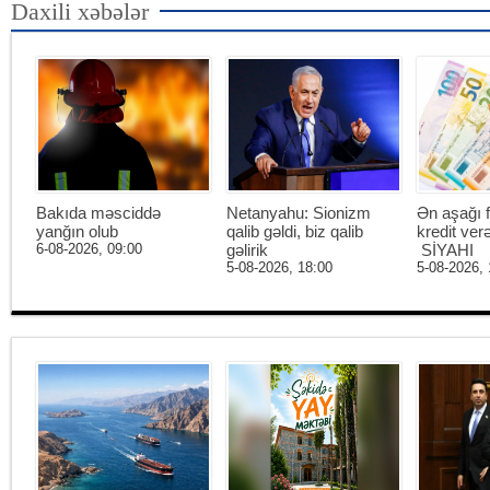
Daxili xəbələr
Bakıda məsciddə
Netanyahu: Sionizm
Ən aşağı f
yanğın olub
qalib gəldi, biz qalib
kredit ver
6-08-2026, 09:00
gəlirik
SİYAHI
5-08-2026, 18:00
5-08-2026, 