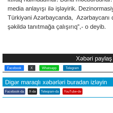
media anlayışı ilə işləyirik. Dezinormasi
Türkiyəni Azərbaycanda, Azərbaycanı 
şəkildə tanıtmağa çalışırıq”,- o deyib.
Xəbəri paylaş
Facebook
X
Whatsapp
Telegram
Digər maraqlı xəbərləri buradan izləyin
Facebook-da
X-də
Teleqram-da
YouTube-də