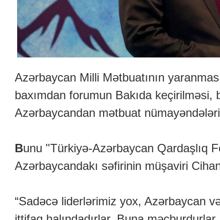
Azərbaycan Milli Mətbuatının yaranmasını
baxımdan forumun Bakıda keçirilməsi, 
Azərbaycandan mətbuat nümayəndələrinin
B
unu "Türkiyə-Azərbaycan Qardaşlıq 
Azərbaycandakı səfirinin müşaviri Cihangir
“Sadəcə liderlərimiz yox, Azərbaycan v
ittifaq halındadırlar. Buna məcburdurlar. B