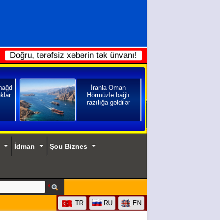
Doğru, tərəfsiz xəbərin tək ünvanı!
 nağd
İranla Oman
klar
Hörmüzlə bağlı
razılığa gəldilər
İdman
Şou Biznes
TR
RU
EN