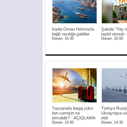
İranla Oman Hörmüzlə
Şəkidə "Yay m
bağlı razılığa gəldilər
təşkil olunub
Dünən, 16:30
Dünən, 16:00
Təyyarədə baqaj yükü
Türkiyə Rusiy
itən sərnişin nə
Ukraynaya xə
etməlidir? - AÇIQLAMA
etdi
Dünən, 15:00
Dünən, 14:30