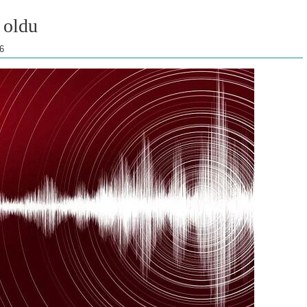
ə oldu
6