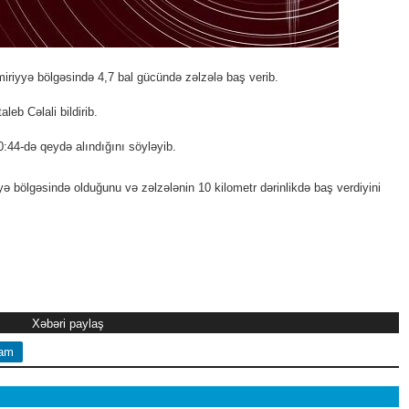
iriyyə bölgəsində 4,7 bal gücündə zəlzələ baş verib.
eb Cəlali bildirib.
10:44-də qeydə alındığını söyləyib.
yə bölgəsində olduğunu və zəlzələnin 10 kilometr dərinlikdə baş verdiyini
Xəbəri paylaş
ram