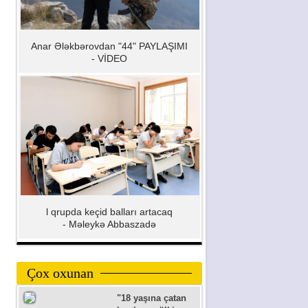
Anar Ələkbərovdan "44" PAYLAŞIMI
- VİDEO
l qrupda keçid balları artacaq
- Məleykə Abbaszadə
Çox oxunan
"18 yaşına çatan