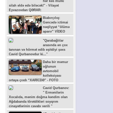
hər kəs mülki
silah əldə edə biləcək!" - Vilayət
Eyvazovdan QƏRAR:
Biabırçılıq:
Gəncədə ictimai
nəqliyyat “ölümə
aparır” VİDEO
"Qarabağlılar
arasında ən çox
tanınan və hörmət edib eşitdiyi şəxs
Cavid Qurbanovdur ki..."
Daha bir məmur
oğlunun
avtomobil
kolleksiyası
ortaya çıxdı “XARİCDƏ” - FOTO
Cavid Qurbanov:
" Ermənilərin
Xocalıda, mənim doğma kəndim olan
Ağdabanda törətdikləri soyqrım
cinayətlərinin cavabı verili "