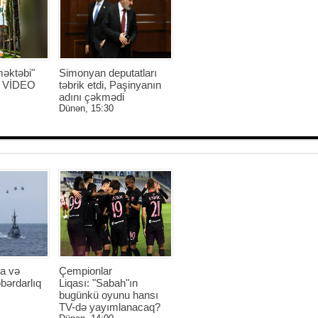
əktəbi"
Simonyan deputatları
 - VİDEO
təbrik etdi, Paşinyanın
adını çəkmədi
Dünən, 15:30
a və
Çempionlar
bərdarlıq
Liqası: "Sabah"ın
bugünkü oyunu hansı
TV-də yayımlanacaq?