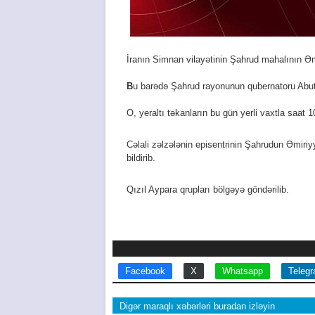
İranın Simnan vilayətinin Şahrud mahalının Əm
B
u barədə Şahrud rayonunun qubernatoru Abutal
O, yeraltı təkanların bu gün yerli vaxtla saat 
Cəlali zəlzələnin episentrinin Şahrudun Əmiriy
bildirib.
Qızıl Aypara qrupları bölgəyə göndərilib.
Facebook
X
Whatsapp
Teleg
Digər maraqlı xəbərləri buradan izləyin