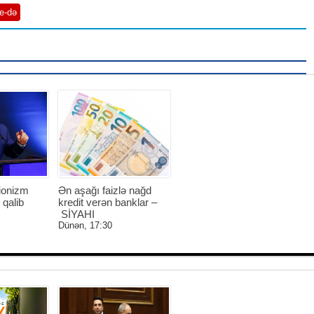
e-də
ionizm
Ən aşağı faizlə nağd
 qalib
kredit verən banklar –
SİYAHI
Dünən, 17:30