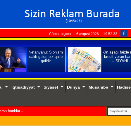
Cümə axşamı 6 avqust 2026
19:52:35
Netanyahu: Sionizm
Ən aşağı faizlə
qalib gəldi, biz qalib
kredit verən ban
gəlirik
– SİYAHI
al
İqtisadiyyat
Siyasət
Dünya
Müsahibə
Hadisə
verən banklar – SİYAHI