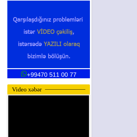
+99470 511 00 77
Video xəbər