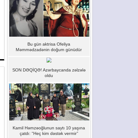
Bu gün aktrisa Ofeliya
Məmmədzadənin doğum günüdür
SON DƏQİQƏ! Azərbaycanda zəlzələ
oldu
Kamil Həmzəoğlunun saytı 10 yaşına
çatdı: “Heç kim dəstək vermir”