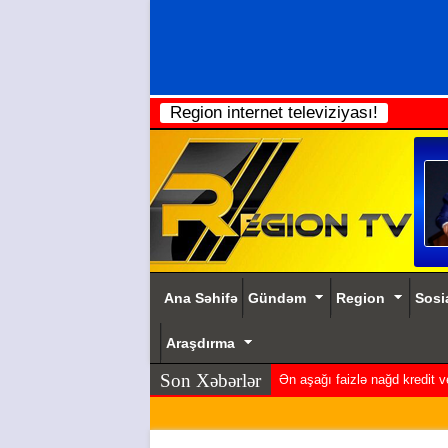
Region internet televiziyası!
Ana Səhifə
Gündəm
Region
Sosi
Araşdırma
Son Xəbərlər
Ən aşağı faizlə nağd kredit 