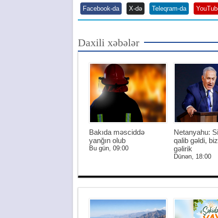
Facebook-da
X-də
Teleqram-da
YouTub
Daxili xəbələr
Bakıda məsciddə
Netanyahu: S
yanğın olub
qalib gəldi, biz
Bu gün, 09:00
gəlirik
Dünən, 18:00