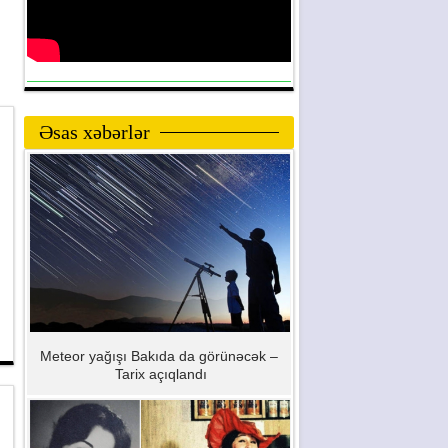
Əsas xəbərlər
Meteor yağışı Bakıda da görünəcək –
Tarix açıqlandı