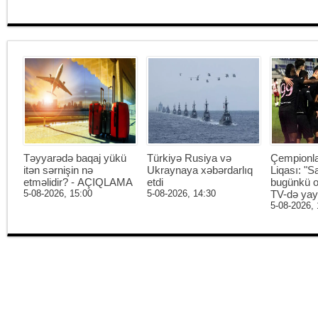
Təyyarədə baqaj yükü
Türkiyə Rusiya və
Çempionl
itən sərnişin nə
Ukraynaya xəbərdarlıq
Liqası: "S
etməlidir? - AÇIQLAMA
etdi
bugünkü o
5-08-2026, 15:00
5-08-2026, 14:30
TV-də ya
5-08-2026, 