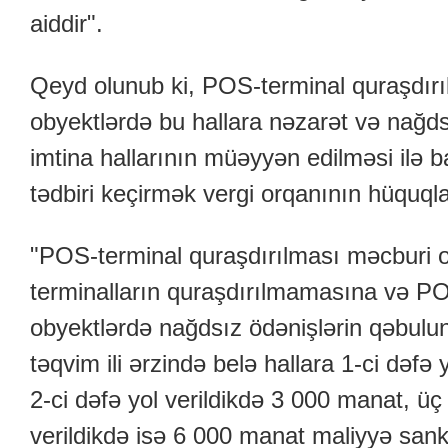
aiddir".
Qeyd olunub ki, POS-terminal quraşdırı
obyektlərdə bu hallara nəzarət və nağd
imtina hallarının müəyyən edilməsi ilə ba
tədbiri keçirmək vergi orqanının hüquqlar
"POS-terminal quraşdırılması məcburi 
terminalların quraşdırılmamasına və PO
obyektlərdə nağdsız ödənişlərin qəbulu
təqvim ili ərzində belə hallara 1-ci dəfə
2-ci dəfə yol verildikdə 3 000 manat, üç
verildikdə isə 6 000 manat maliyyə sanksi