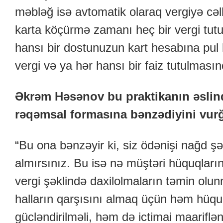
məbləğ isə avtomatik olaraq vergiyə cəl
karta köçürmə zamanı heç bir vergi tutu
hansı bir dostunuzun kart hesabına pu
vergi və ya hər hansı bir faiz tutulmas
Əkrəm Həsənov bu praktikanın əslin
rəqəmsal formasına bənzədiyini vurğ
“Bu ona bənzəyir ki, siz ödənişi nağd ş
almırsınız. Bu isə nə müştəri hüquqları
vergi şəklində daxilolmaların təmin olu
halların qarşısını almaq üçün həm hüq
gücləndirilməli, həm də ictimai maariflə