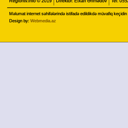
Regiontv.info © 2019
Direktor: Elxan Əhmədov
Tel: 05
Məlumat internet səhifələrində istifadə edildikdə müvafiq keçidi
Design by:
Webmedia.az