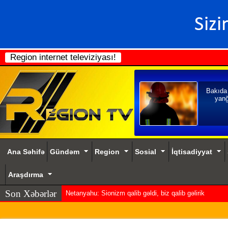
Region internet televiziyası!
Bakıda
yanğ
Ana Səhifə
Gündəm
Region
Sosial
İqtisadiyyat
Araşdırma
Son Xəbərlər
Netanyahu: Sionizm qalib gəldi, biz qalib gəlirik