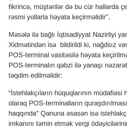
fikrincə, müştərilər də bu cür hallarda ç
rəsmi yollarla həyata keçirməlidir".
Məsələ ilə bağlı İqtisadiyyat Nazirliyi y
Xidmətindən isə bildirildi ki, nağdsız və
POS-terminal vasitəsilə həyata keçirilm
POS-terminalın qəbzi ilə yanaşı nəzarət
təqdim edilməlidir:
“İstehlakçıların hüquqlarının müdafiəs
olaraq POS-terminalların quraşdırılması,
haqqında” Qanuna əsasən isə istehlakçı
imkanını təmin etmək vergi ödəyicilərini