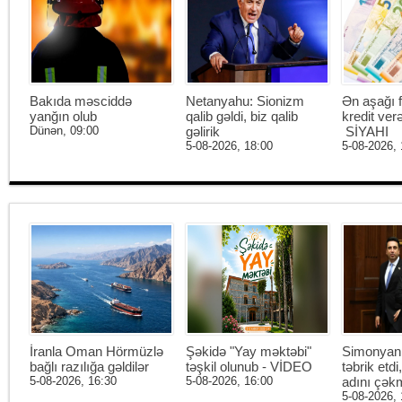
Bakıda məsciddə
Netanyahu: Sionizm
Ən aşağı f
yanğın olub
qalib gəldi, biz qalib
kredit ver
Dünən, 09:00
gəlirik
SİYAHI
5-08-2026, 18:00
5-08-2026, 
İranla Oman Hörmüzlə
Şəkidə "Yay məktəbi"
Simonyan 
bağlı razılığa gəldilər
təşkil olunub - VİDEO
təbrik etd
5-08-2026, 16:30
5-08-2026, 16:00
adını çək
5-08-2026, 