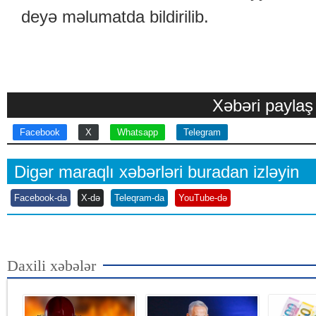
deyə məlumatda bildirilib.
Xəbəri paylaş
Facebook
X
Whatsapp
Telegram
Digər maraqlı xəbərləri buradan izləyin
Facebook-da
X-də
Teleqram-da
YouTube-də
Daxili xəbələr