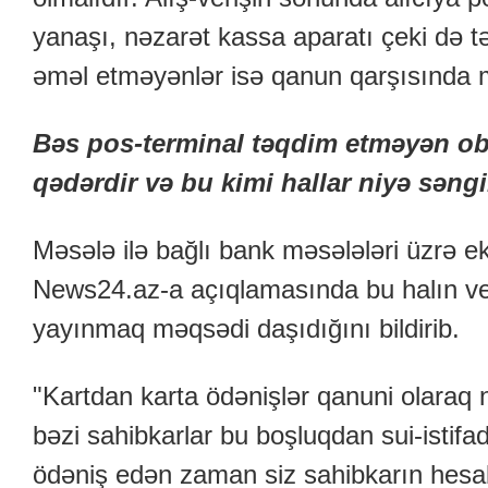
yanaşı, nəzarət kassa aparatı çeki də tə
əməl etməyənlər isə qanun qarşısında m
Bəs pos-terminal təqdim etməyən oby
qədərdir və bu kimi hallar niyə səng
Məsələ ilə bağlı bank məsələləri üzrə
News24.az-a açıqlamasında bu halın ver
yayınmaq məqsədi daşıdığını bildirib.
"Kartdan karta ödənişlər qanuni olaraq
bəzi sahibkarlar bu boşluqdan sui-istifa
ödəniş edən zaman siz sahibkarın hesab