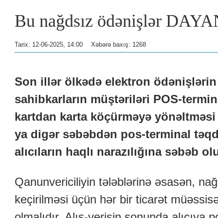
Bu nağdsız ödənişlər DAY
Tarix: 12-06-2025, 14:00
Xəbərə baxış: 1268
Son illər ölkədə elektron ödənişlərin
sahibkarların müştəriləri POS-termina
kartdan karta köçürməyə yönəltməsi
ya digər səbəbdən pos-terminal təqd
alıcıların haqlı narazılığına səbəb ol
Qanunvericiliyin tələblərinə əsasən, na
keçirilməsi üçün hər bir ticarət müəssis
olmalıdır. Alış-verişin sonunda alıcıya 