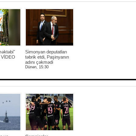
əktəbi"
Simonyan deputatları
 - VİDEO
təbrik etdi, Paşinyanın
adını çəkmədi
Dünən, 15:30