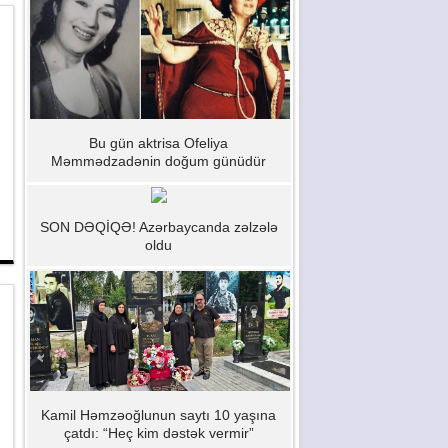
Bu gün aktrisa Ofeliya
Məmmədzadənin doğum günüdür
SON DƏQİQƏ! Azərbaycanda zəlzələ
oldu
Kamil Həmzəoğlunun saytı 10 yaşına
çatdı: “Heç kim dəstək vermir”