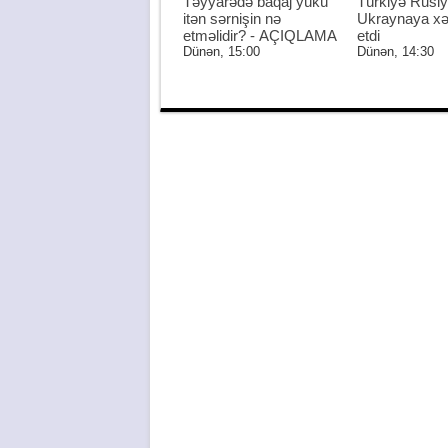
Təyyarədə baqaj yükü
Türkiyə Rusiy
itən sərnişin nə
Ukraynaya xə
etməlidir? - AÇIQLAMA
etdi
Dünən, 15:00
Dünən, 14:30