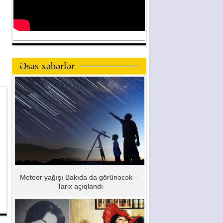
Əsas xəbərlər
Meteor yağışı Bakıda da görünəcək –
Tarix açıqlandı