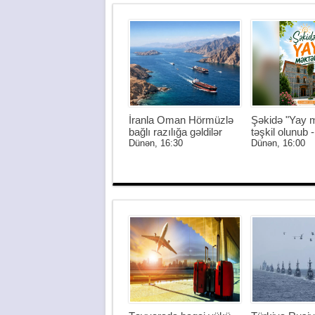
İranla Oman Hörmüzlə
Şəkidə "Yay m
bağlı razılığa gəldilər
təşkil olunub
Dünən, 16:30
Dünən, 16:00