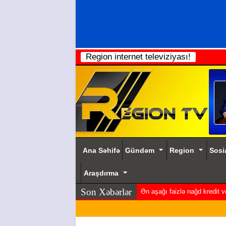
Region internet televiziyası!
Ana Səhifə
Gündəm
Region
Sosi
Araşdırma
Son Xəbərlər
Ən aşağı faizlə nağd kredit 