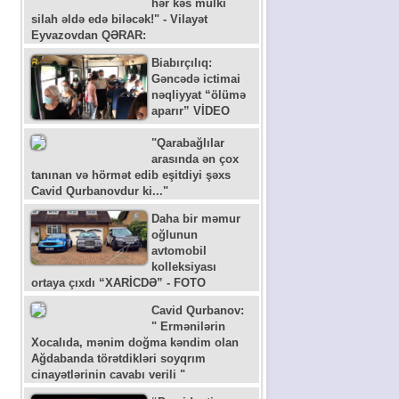
hər kəs mülki
silah əldə edə biləcək!" - Vilayət
Eyvazovdan QƏRAR:
Biabırçılıq:
Gəncədə ictimai
nəqliyyat “ölümə
aparır” VİDEO
"Qarabağlılar
arasında ən çox
tanınan və hörmət edib eşitdiyi şəxs
Cavid Qurbanovdur ki..."
Daha bir məmur
oğlunun
avtomobil
kolleksiyası
ortaya çıxdı “XARİCDƏ” - FOTO
Cavid Qurbanov:
" Ermənilərin
Xocalıda, mənim doğma kəndim olan
Ağdabanda törətdikləri soyqrım
cinayətlərinin cavabı verili "