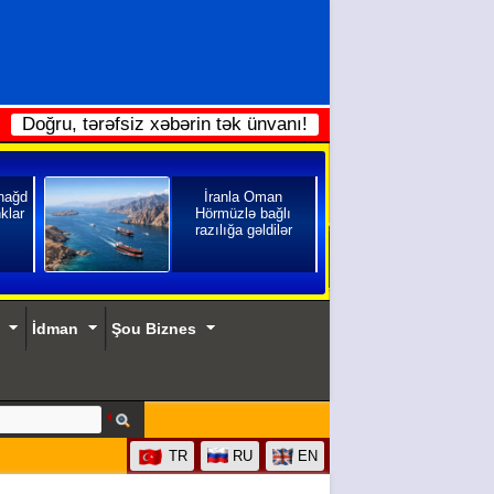
Doğru, tərəfsiz xəbərin tək ünvanı!
 nağd
İranla Oman
klar
Hörmüzlə bağlı
razılığa gəldilər
İdman
Şou Biznes
TR
RU
EN