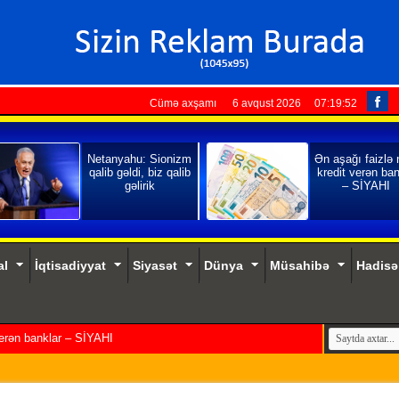
Cümə axşamı 6 avqust 2026
07:19:53
Netanyahu: Sionizm
Ən aşağı faizlə
qalib gəldi, biz qalib
kredit verən ban
gəlirik
– SİYAHI
al
İqtisadiyyat
Siyasət
Dünya
Müsahibə
Hadisə
verən banklar – SİYAHI