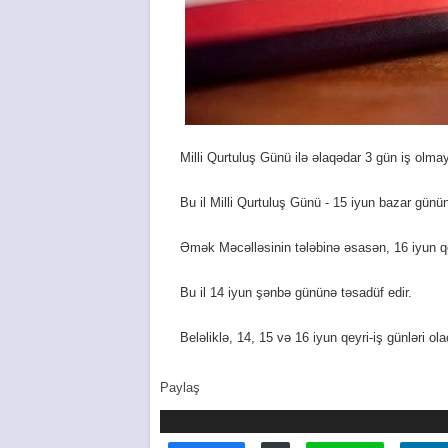
Milli Qurtuluş Günü ilə əlaqədar 3 gün iş olma
Bu il Milli Qurtuluş Günü - 15 iyun bazar günün
Əmək Məcəlləsinin tələbinə əsasən, 16 iyun qe
Bu il 14 iyun şənbə gününə təsadüf edir.
Beləliklə, 14, 15 və 16 iyun qeyri-iş günləri ol
Paylaş