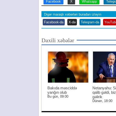
Facebook
X
Whatsapp
Teleg
Digər maraqlı xəbərləri buradan izləyin
Facebook-da
X-də
Teleqram-da
YouTub
Daxili xəbələr
Bakıda məsciddə
Netanyahu: S
yanğın olub
qalib gəldi, biz
Bu gün, 09:00
gəlirik
Dünən, 18:00