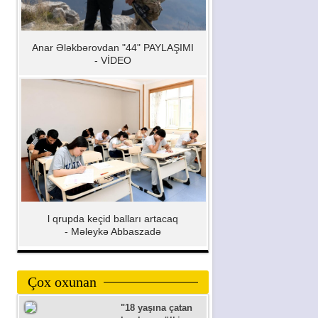
Anar Ələkbərovdan "44" PAYLAŞIMI
- VİDEO
l qrupda keçid balları artacaq
- Məleykə Abbaszadə
Çox oxunan
"18 yaşına çatan