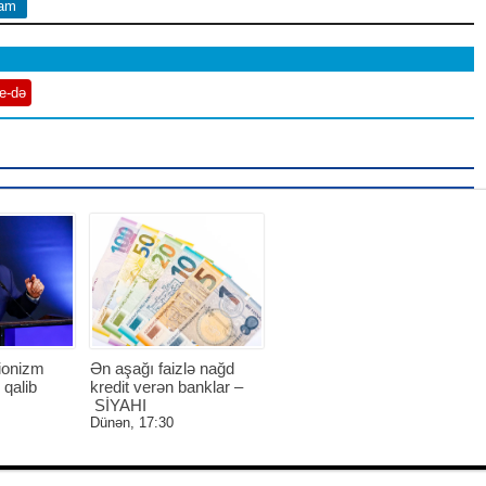
ram
e-də
ionizm
Ən aşağı faizlə nağd
 qalib
kredit verən banklar –
SİYAHI
Dünən, 17:30