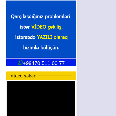
+99470 511 00 77
Video xəbər