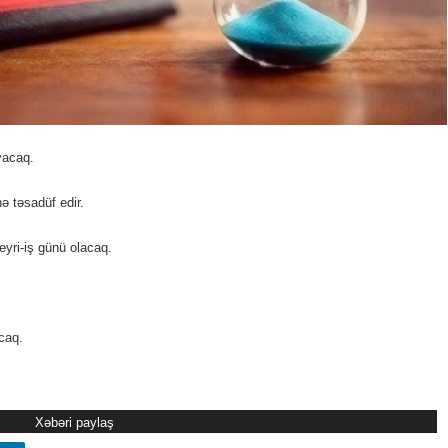
yacaq.
ə təsadüf edir.
yri-iş günü olacaq.
acaq.
Xəbəri paylaş