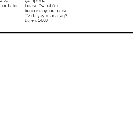
a və
Çempionlar
bərdarlıq
Liqası: "Sabah"ın
bugünkü oyunu hansı
TV-də yayımlanacaq?
Dünən, 14:00