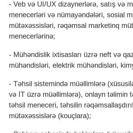
- Veb və UI/UX dizaynerlərə, satış və m
menecerləri və nümayəndələri, sosial 
mütəxəssisləri, rəqəmsal marketinq müt
menecerlərinə;
- Mühəndislik ixtisasları üzrə neft və qa
mühəndisləri, elektrik mühəndisləri, ki
- Təhsil sistemində müəllimlərə (xüsusilə 
və İT üzrə müəllimlərə), onlayn təlimin tə
təhsil meneceri, təhsilin rəqəmsallaşdırı
mütəxəssislərə (kouçlara);