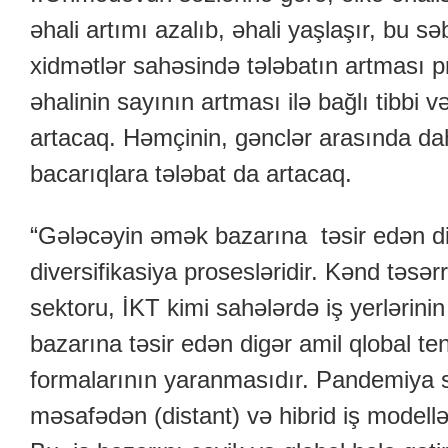
əhali artımı azalıb, əhali yaşlaşır, bu 
xidmətlər sahəsində tələbatın artması pr
əhalinin sayının artması ilə bağlı tibbi və
artacaq. Həmçinin, gənclər arasında da
bacarıqlara tələbat da artacaq.
“Gələcəyin əmək bazarına təsir edən dig
diversifikasiya prosesləridir. Kənd təsərr
sektoru, İKT kimi sahələrdə iş yerləri
bazarına təsir edən digər amil qlobal ten
formalarının yaranmasıdır. Pandemiya 
məsafədən (distant) və hibrid iş modell