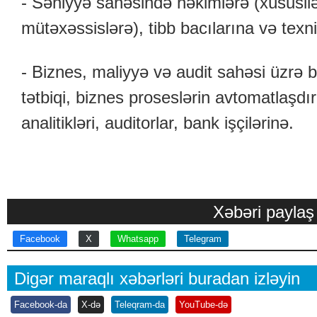
- Səhiyyə sahəsində həkimlərə (xüsusilə 
mütəxəssislərə), tibb bacılarına və texnik
- Biznes, maliyyə və audit sahəsi üzrə b
tətbiqi, biznes proseslərin avtomatlaşdı
analitikləri, auditorlar, bank işçilərinə.
Xəbəri paylaş
Facebook
X
Whatsapp
Telegram
Digər maraqlı xəbərləri buradan izləyin
Facebook-da
X-də
Teleqram-da
YouTube-də