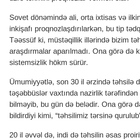
Sovet dönəmində ali, orta ixtisas və ilki
inkişafı proqnozlaşdırılarkən, bu tip tədq
Təəssüf ki, müstəqillik illərində bizim tə
araşdırmalar aparılmadı. Ona görə də k
sistemsizlik hökm sürür.
Ümumiyyətlə, son 30 il ərzində təhsilə da
təşəbbüslər vaxtında nazirlik tərəfindən
bilməyib, bu gün də belədir. Ona görə də
bildirdiyi kimi, “təhsilimiz tərsinə qurulub
20 il əvvəl də, indi də təhsilin əsas proiri