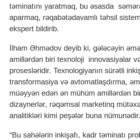
təminatını yaratmaq, bu əsasda səmərəli
aparmaq, rəqabətədavamlı təhsil sistem
ekspert bildirib.
İlham Əhmədov deyib ki, gələcəyin əmə
amillərdən biri texnoloji innovasiyalar
prosesləridir. Texnologiyanın sürətli ink
transformasiya və avtomatlaşdırma, əmə
müəyyən edən ən mühüm amillərdən biri
dizaynerlər, rəqəmsal marketinq mütəxəss
analitikləri kimi peşələr buna nümunədir
“Bu sahələrin inkişafı, kadr təminatı pr