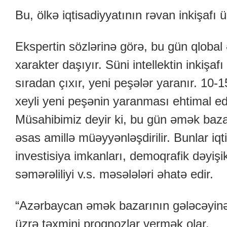
Bu, ölkə iqtisadiyyatının rəvan inkişaf
Ekspertin sözlərinə görə, bu gün qloba
xarakter daşıyır. Süni intellektin inkişafı
sıradan çıxır, yeni peşələr yaranır. 10-
xeyli yeni peşənin yaranması ehtimal edi
Müsahibimiz deyir ki, bu gün əmək baza
əsas amillə müəyyənləşdirilir. Bunlar iqti
investisiya imkanları, demoqrafik dəyişikl
səmərəliliyi v.s. məsələləri əhatə edir.
“Azərbaycan əmək bazarının gələcəyinə
üzrə təxmini proqnozlar vermək olar.