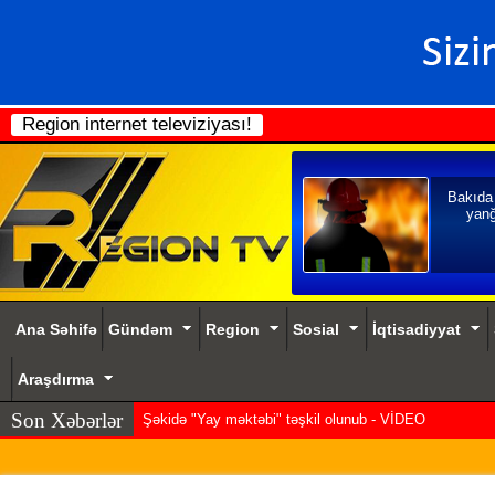
Region internet televiziyası!
Bakıda
yanğ
Ana Səhifə
Gündəm
Region
Sosial
İqtisadiyyat
Araşdırma
Son Xəbərlər
Şəkidə "Yay məktəbi" təşkil olunub - VİDEO