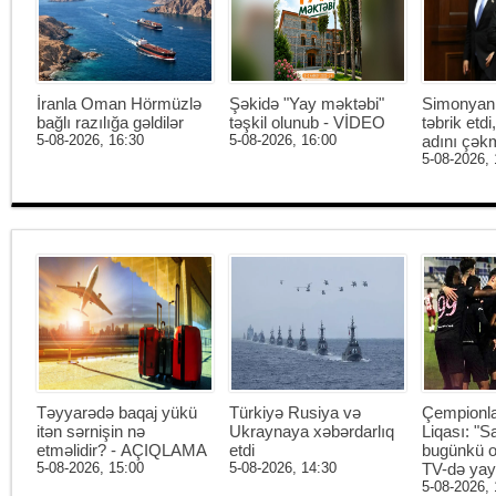
İranla Oman Hörmüzlə
Şəkidə "Yay məktəbi"
Simonyan 
bağlı razılığa gəldilər
təşkil olunub - VİDEO
təbrik etd
5-08-2026, 16:30
5-08-2026, 16:00
adını çək
5-08-2026, 
Təyyarədə baqaj yükü
Türkiyə Rusiya və
Çempionl
itən sərnişin nə
Ukraynaya xəbərdarlıq
Liqası: "S
etməlidir? - AÇIQLAMA
etdi
bugünkü o
5-08-2026, 15:00
5-08-2026, 14:30
TV-də ya
5-08-2026, 