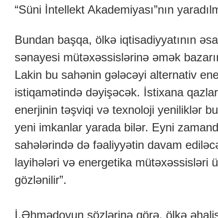
“Süni İntellekt Akademiyası”nın yaradıl
Bundan başqa, ölkə iqtisadiyyatının əsa
sənayesi mütəxəssislərinə əmək bazarın
Lakin bu sahənin gələcəyi alternativ ener
istiqamətində dəyişəcək. İstixana qazlar
enerjinin təşviqi və texnoloji yeniliklər
yeni imkanlar yarada bilər. Eyni zamanda
sahələrində də fəaliyyətin davam ediləcə
layihələri və energetika mütəxəssisləri 
gözlənilir”.
İ.Əhmədovun sözlərinə görə, ölkə əhalisi