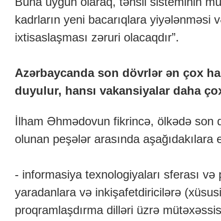
Buna uyğun olaraq, təhsil sisteminin mü
kadrların yeni bacarıqlara yiyələnməsi 
ixtisaslaşması zəruri olacaqdır”.
Azərbaycanda son dövrlər ən çox han
duyulur, hansı vakansiyalar daha 
İlham Əhmədovun fikrincə, ölkədə son d
olunan peşələr arasında aşağıdakılara e
- informasiya texnologiyaları sferası və
yaradanlara və inkişafetdiricilərə (xüsu
proqramlaşdırma dilləri üzrə mütəxəssis