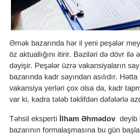
Əmək bazarında hər il yeni peşələr mey
öz aktuallığını itirir. Bəziləri də dövr ilə 
dəyişir. Peşələr üzrə vakansiyaların sa
bazarında kadr sayından asılıdır. Hətta 
vakansiya yerləri çox olsa da, kadr tapm
var ki, kadra tələb təklifdən dəfələrlə azd
Təhsil eksperti
İlham Əhmədov
deyib 
bazarının formalaşmasına bu gün başlan