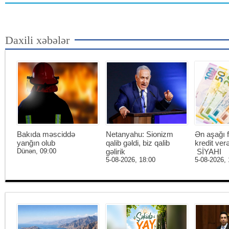
Daxili xəbələr
Bakıda məsciddə
Netanyahu: Sionizm
Ən aşağı f
yanğın olub
qalib gəldi, biz qalib
kredit ver
Dünən, 09:00
gəlirik
SİYAHI
5-08-2026, 18:00
5-08-2026, 