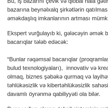
Bu, iş bazarını çevik və qlobal hala gəti
bazarına beynəlxalq şirkətlərin qatılmas
əməkdaşlıq imkanlarının artması mümk
Ekspert vurğulayıb ki, gələcəyin əmək baz
bacarıqlar tələb edəcək:
“Bunlar rəqəmsal bacarıqlar (proqramla
bulud texnologiyaları), innovativ və kre
olmaq, biznes şəbəkə qurmaq və layihəyə
təhlükəsizlik və kibertəhlükəsizlik sahəsi
davamlı öyrənmə qabiliyyəti ola bilər.