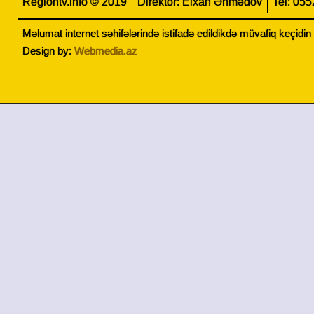
Regiontv.info © 2019
Direktor: Elxan Əhmədov
Tel: 05
Məlumat internet səhifələrində istifadə edildikdə müvafiq keçidi
Design by:
Webmedia.az