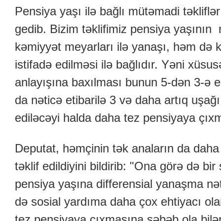
Pensiya yaşı ilə bağlı mütəmadi təkliflə
gedib. Bizim təklifimiz pensiya yaşının
kəmiyyət meyarları ilə yanaşı, həm də 
istifadə edilməsi ilə bağlıdır. Yəni xüsu
anlayışına baxılması bunun 5-dən 3-ə end
da nəticə etibarilə 3 və daha artıq uşağı
ediləcəyi halda daha tez pensiyaya çıxm
Deputat, həmçinin tək anaların da daha
təklif edildiyini bildirib: "Ona görə də bi
pensiya yaşına differensial yanaşma nəti
də sosial yardıma daha çox ehtiyacı ol
tez pensiyaya çıxmasına səbəb ola bilər