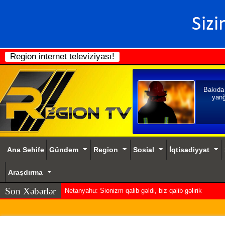
Region internet televiziyası!
Bakıda
yanğ
Ana Səhifə
Gündəm
Region
Sosial
İqtisadiyyat
Araşdırma
Son Xəbərlər
Netanyahu: Sionizm qalib gəldi, biz qalib gəlirik