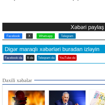
Xəbəri paylaş
Facebook
X
Whatsapp
Telegram
Digər maraqlı xəbərləri buradan izləyin
Facebook-da
X-də
Teleqram-da
YouTube-də
Daxili xəbələr