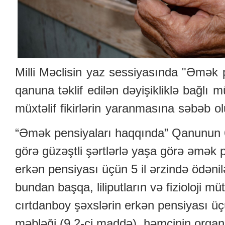
Milli Məclisin yaz sessiyasında "Əmək 
qanuna təklif edilən dəyişikliklə bağlı m
müxtəlif fikirlərin yaranmasına səbəb o
“Əmək pensiyaları haqqında” Qanunun 
görə güzəştli şərtlərlə yaşa görə əmək 
erkən pensiyası üçün 5 il ərzində ödəni
bundan başqa, liliputların və fizioloji m
cırtdanboy şəxslərin erkən pensiyası üç
məbləği (9.2-ci maddə), həmçinin orqani