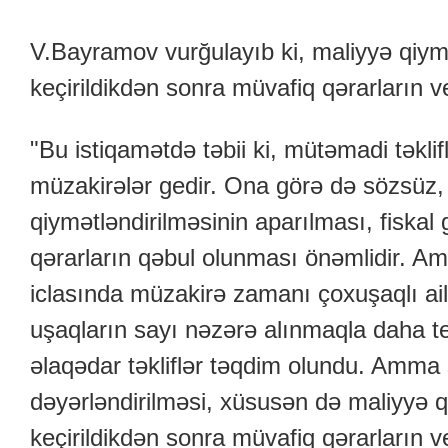
V.Bayramov vurğulayıb ki, maliyyə qiym
keçirildikdən sonra müvafiq qərarların 
"Bu istiqamətdə təbii ki, mütəmadi təklif
müzakirələr gedir. Ona görə də sözsüz
qiymətləndirilməsinin aparılması, fiskal 
qərarların qəbul olunması önəmlidir. A
iclasında müzakirə zamanı çoxuşaqlı ail
uşaqların sayı nəzərə alınmaqla daha te
əlaqədar təkliflər təqdim olundu. Amma s
dəyərləndirilməsi, xüsusən də maliyyə q
keçirildikdən sonra müvafiq qərarların 