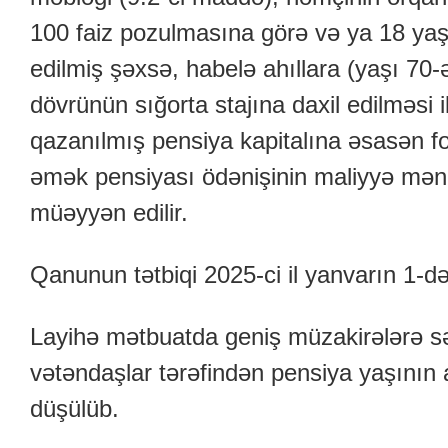
100 faiz pozulmasına görə və ya 18 yaş
edilmiş şəxsə, habelə ahıllara (yaşı 70-
dövrünün sığorta stajına daxil edilməsi i
qazanılmış pensiya kapitalına əsasən f
əmək pensiyası ödənişinin maliyyə mənb
müəyyən edilir.
Qanunun tətbiqi 2025-ci il yanvarın 1-də
Layihə mətbuatda geniş müzakirələrə s
vətəndaşlar tərəfindən pensiya yaşının 
düşülüb.