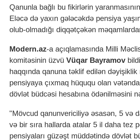
Qanunla bağlı bu fikirlərin yaranmasını
Eləcə də yaxın gələcəkdə pensiya yaşın
olub-olmadığı diqqətçəkən məqamlardan
Modern.az
-a açıqlamasında Milli Məcli
komitəsinin üzvü
Vüqar Bayramov
bild
haqqında qanuna təklif edilən dəyişiklik
pensiyaya çıxmaq hüququ olan vətəndaş
dövlət büdcəsi hesabına ödənilməsini nə
"Mövcud qanunvericiliyə əsasən, 5 və d
və bir sıra hallarda atalar 5 il daha tez 
pensiyaları güzəşt müddətində dövlət b