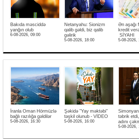
Bakıda məsciddə
Netanyahu: Sionizm
Ən aşağı f
yanğın olub
qalib gəldi, biz qalib
kredit ver
6-08-2026, 09:00
gəlirik
SİYAHI
5-08-2026, 18:00
5-08-2026, 
İranla Oman Hörmüzlə
Şəkidə "Yay məktəbi"
Simonyan 
bağlı razılığa gəldilər
təşkil olunub - VİDEO
təbrik etd
5-08-2026, 16:30
5-08-2026, 16:00
adını çək
5-08-2026, 