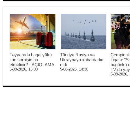
Təyyarədə baqaj yükü
Türkiyə Rusiya və
Çempionl
itən sərnişin nə
Ukraynaya xəbərdarlıq
Liqası: "S
etməlidir? - AÇIQLAMA
etdi
bugünkü o
5-08-2026, 15:00
5-08-2026, 14:30
TV-də ya
5-08-2026, 