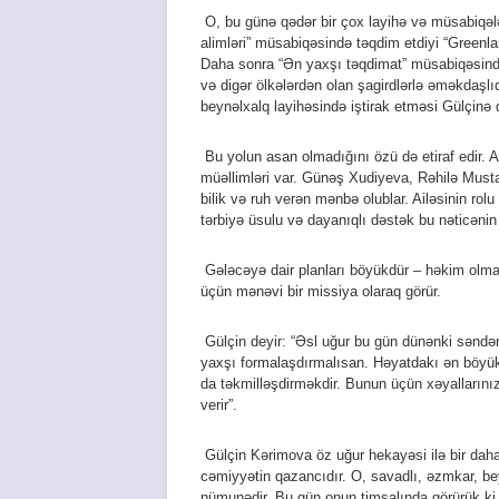
O, bu günə qədər bir çox layihə və müsabiqələr
alimləri” müsabiqəsində təqdim etdiyi “Greenla
Daha sonra “Ən yaxşı təqdimat” müsabiqəsindək
və digər ölkələrdən olan şagirdlərlə əməkdaşl
beynəlxalq layihəsində iştirak etməsi Gülçinə
Bu yolun asan olmadığını özü də etiraf edir. 
müəllimləri var. Günəş Xudiyeva, Rəhilə Must
bilik və ruh verən mənbə olublar. Ailəsinin rol
tərbiyə üsulu və dayanıqlı dəstək bu nəticənin
Gələcəyə dair planları böyükdür – həkim olmaq
üçün mənəvi bir missiya olaraq görür.
Gülçin deyir: “Əsl uğur bu gün dünənki səndən
yaxşı formalaşdırmalısan. Həyatdakı ən böyük
da təkmilləşdirməkdir. Bunun üçün xəyallarını
verir”.
Gülçin Kərimova öz uğur hekayəsi ilə bir daha s
cəmiyyətin qazancıdır. O, savadlı, əzmkar, be
nümunədir. Bu gün onun timsalında görürük ki,