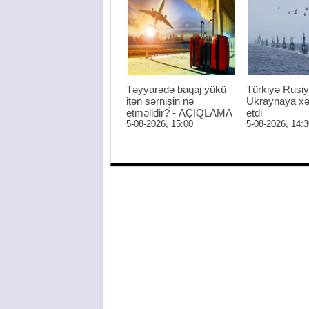
Təyyarədə baqaj yükü
Türkiyə Rusiy
itən sərnişin nə
Ukraynaya xə
etməlidir? - AÇIQLAMA
etdi
5-08-2026, 15:00
5-08-2026, 14:3