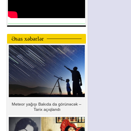
Əsas xəbərlər
Meteor yağışı Bakıda da görünəcək –
Tarix açıqlandı