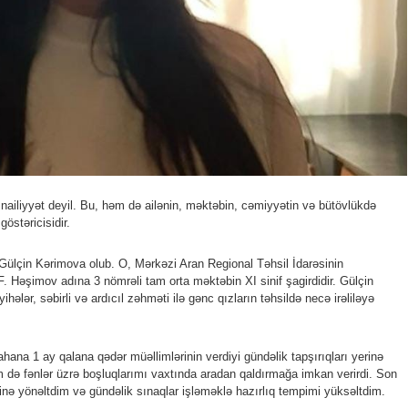
i nailiyyət deyil. Bu, həm də ailənin, məktəbin, cəmiyyətin və bütövlükdə
östəricisidir.
 Gülçin Kərimova olub. O, Mərkəzi Aran Regional Təhsil İdarəsinin
F. Həşimov adına 3 nömrəli tam orta məktəbin XI sinif şagirdidir. Gülçin
yihələr, səbirli və ardıcıl zəhməti ilə gənc qızların təhsildə necə irəliləyə
ana 1 ay qalana qədər müəllimlərinin verdiyi gündəlik tapşırıqları yerinə
də fənlər üzrə boşluqlarımı vaxtında aradan qaldırmağa imkan verirdi. Son
rinə yönəltdim və gündəlik sınaqlar işləməklə hazırlıq tempimi yüksəltdim.