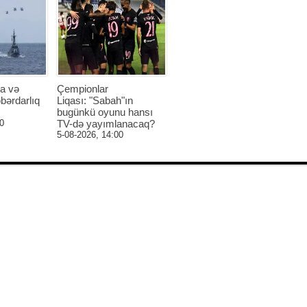
a və
Çempionlar
bərdarlıq
Liqası: "Sabah"ın
bugünkü oyunu hansı
0
TV-də yayımlanacaq?
5-08-2026, 14:00