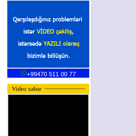
+99470 511 00 77
Video xəbər