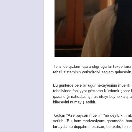
Təhsildə qızların qazandığı uğurlar təkcə fərd
təhsil sisteminin yetişdirdiyi sağlam gələcəyin g
Bu günlərdə belə bir uğur hekayəsinin müəllifi
tabeliyində fəaliyyət göstərən Kürdəmir şəhər 
qazandığı nəticələr, iştirak etdiyi beynəlxalq la
biləcəyini nümayiş etdirir.
Gülçin "Azərbaycan müəllimi"nə deyib ki, imtah
yetirib: “Bu, həm motivasiyamı qorumağa, həm 
bir ayda isə diqqətimi, əsasən, buraxılış fənlə