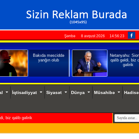
Şənbə 8 avqust 2026
14:56:24
Bakıda məsciddə
Netanyahu: Sio
yanğın olub
qalib gəldi, biz 
gəlirik
al
İqtisadiyyat
Siyasət
Dünya
Müsahibə
Hadisə
, biz qalib gəlirik