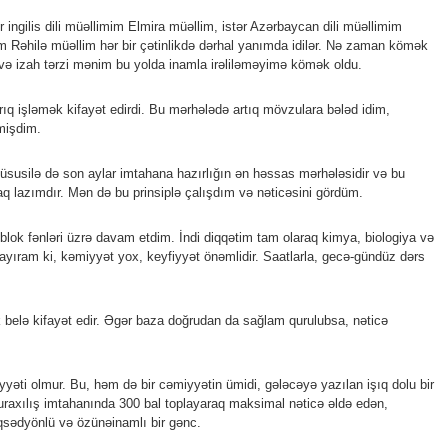
 ingilis dili müəllimim Elmira müəllim, istər Azərbaycan dili müəllimim
m Rəhilə müəllim hər bir çətinlikdə dərhal yanımda idilər. Nə zaman kömək
i və izah tərzi mənim bu yolda inamla irəliləməyimə kömək oldu.
rıq işləmək kifayət edirdi. Bu mərhələdə artıq mövzulara bələd idim,
tmişdim.
Xüsusilə də son aylar imtahana hazırlığın ən həssas mərhələsidir və bu
aq lazımdır. Mən də bu prinsiplə çalışdım və nəticəsini gördüm.
blok fənləri üzrə davam etdim. İndi diqqətim tam olaraq kimya, biologiya və
nlayıram ki, kəmiyyət yox, keyfiyyət önəmlidir. Saatlarla, gecə-gündüz dərs
elə kifayət edir. Əgər baza doğrudan da sağlam qurulubsa, nəticə
yəti olmur. Bu, həm də bir cəmiyyətin ümidi, gələcəyə yazılan işıq dolu bir
uraxılış imtahanında 300 bal toplayaraq maksimal nəticə əldə edən,
sədyönlü və özünəinamlı bir gənc.