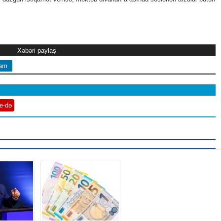
Xəbəri paylaş
ram
e-də