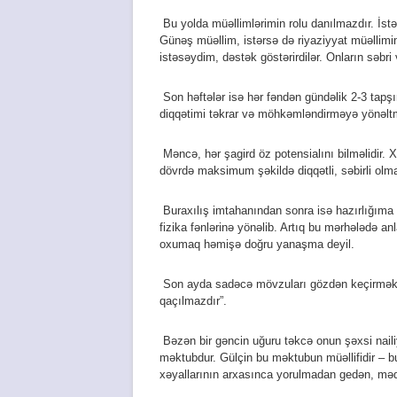
Bu yolda müəllimlərimin rolu danılmazdır. İstər
Günəş müəllim, istərsə də riyaziyyat müəllimi
istəsəydim, dəstək göstərirdilər. Onların səbr
Son həftələr isə hər fəndən gündəlik 2-3 tapşı
diqqətimi təkrar və möhkəmləndirməyə yönəl
Məncə, hər şagird öz potensialını bilməlidir. 
dövrdə maksimum şəkildə diqqətli, səbirli olm
Buraxılış imtahanından sonra isə hazırlığıma 
fizika fənlərinə yönəlib. Artıq bu mərhələdə a
oxumaq həmişə doğru yanaşma deyil.
Son ayda sadəcə mövzuları gözdən keçirmək b
qaçılmazdır”.
Bəzən bir gəncin uğuru təkcə onun şəxsi nailiy
məktubdur. Gülçin bu məktubun müəllifidir – b
xəyallarının arxasınca yorulmadan gedən, məq