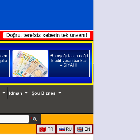
Doğru, tərəfsiz xəbərin tək ünvanı!
nizm
Ən aşağı faizlə nağd
qalib
kredit verən banklar
– SİYAHI
İdman
Şou Biznes
TR
RU
EN