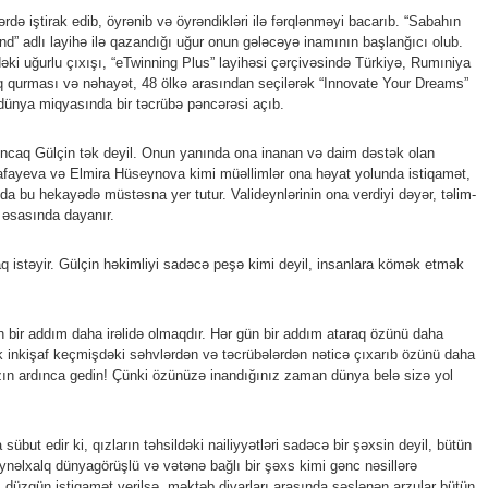
də iştirak edib, öyrənib və öyrəndikləri ilə fərqlənməyi bacarıb. “Sabahın
nd” adlı layihə ilə qazandığı uğur onun gələcəyə inamının başlanğıcı olub.
i uğurlu çıxışı, “eTwinning Plus” layihəsi çərçivəsində Türkiyə, Rumıniya
ıq qurması və nəhayət, 48 ölkə arasından seçilərək “Innovate Your Dreams”
 dünya miqyasında bir təcrübə pəncərəsi açıb.
Ancaq Gülçin tək deyil. Onun yanında ona inanan və daim dəstək olan
afayeva və Elmira Hüseynova kimi müəllimlər ona həyat yolunda istiqamət,
u da bu hekayədə müstəsna yer tutur. Valideynlərinin ona verdiyi dəyər, təlim-
 əsasında dayanır.
 istəyir. Gülçin həkimliyi sadəcə peşə kimi deyil, insanlara kömək etmək
 bir addım daha irəlidə olmaqdır. Hər gün bir addım ataraq özünü daha
 inkişaf keçmişdəki səhvlərdən və təcrübələrdən nəticə çıxarıb özünü daha
zın ardınca gedin! Çünki özünüzə inandığınız zaman dünya belə sizə yol
übut edir ki, qızların təhsildəki nailiyyətləri sadəcə bir şəxsin deyil, bütün
ynəlxalq dünyagörüşlü və vətənə bağlı bir şəxs kimi gənc nəsillərə
 düzgün istiqamət verilsə, məktəb divarları arasında səslənən arzular bütün