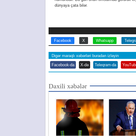
dünyaya çata bilər.
Facebook
X
Whatsapp
Teleg
Digər maraqlı xəbərləri buradan izləyin
Facebook-da
X-də
Teleqram-da
YouTub
Daxili xəbələr