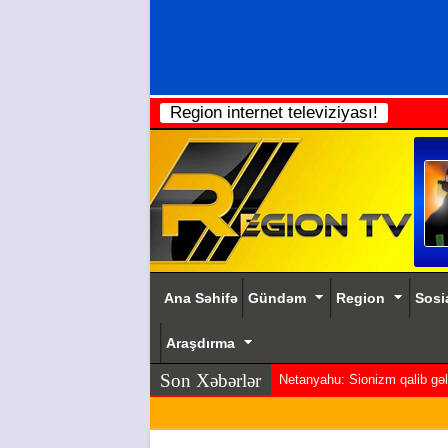
Region internet televiziyası!
Ana Səhifə
Gündəm
Region
Sosi
Araşdırma
Son Xəbərlər
Netanyahu: Sionizm qalib gəldi