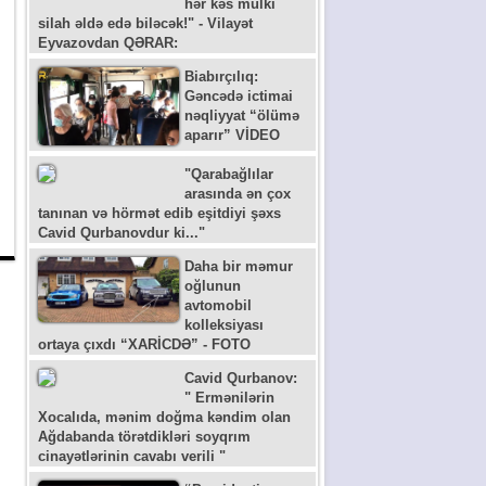
hər kəs mülki
silah əldə edə biləcək!" - Vilayət
Eyvazovdan QƏRAR:
Biabırçılıq:
Gəncədə ictimai
nəqliyyat “ölümə
aparır” VİDEO
"Qarabağlılar
arasında ən çox
tanınan və hörmət edib eşitdiyi şəxs
Cavid Qurbanovdur ki..."
Daha bir məmur
oğlunun
avtomobil
kolleksiyası
ortaya çıxdı “XARİCDƏ” - FOTO
Cavid Qurbanov:
" Ermənilərin
Xocalıda, mənim doğma kəndim olan
Ağdabanda törətdikləri soyqrım
cinayətlərinin cavabı verili "