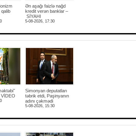
ionizm
Ən aşağı faizlə nağd
 qalib
kredit verən banklar –
SİYAHI
0
5-08-2026, 17:30
əktəbi"
Simonyan deputatları
 - VİDEO
təbrik etdi, Paşinyanın
0
adını çəkmədi
5-08-2026, 15:30