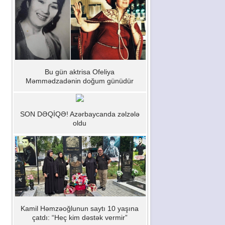
Bu gün aktrisa Ofeliya
Məmmədzadənin doğum günüdür
SON DƏQİQƏ! Azərbaycanda zəlzələ
oldu
Kamil Həmzəoğlunun saytı 10 yaşına
çatdı: “Heç kim dəstək vermir”