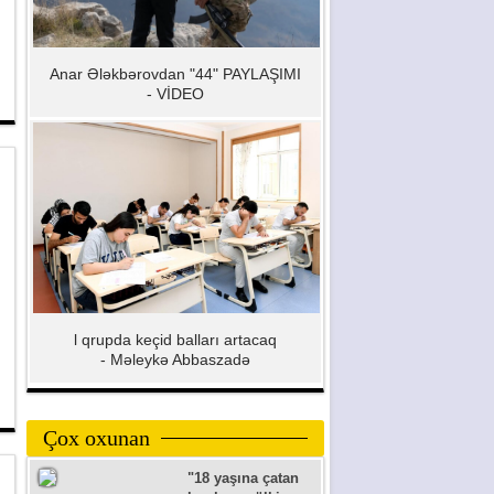
Anar Ələkbərovdan "44" PAYLAŞIMI
- VİDEO
l qrupda keçid balları artacaq
- Məleykə Abbaszadə
Çox oxunan
"18 yaşına çatan