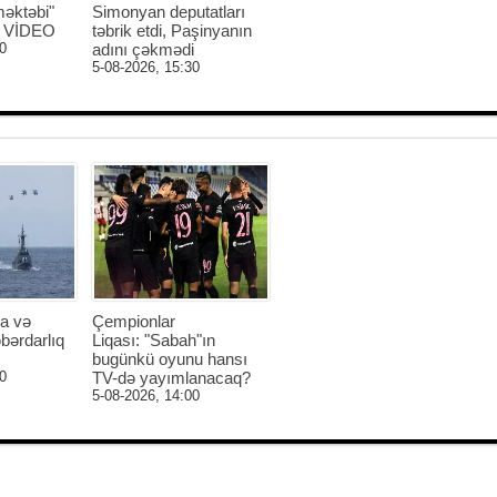
əktəbi"
Simonyan deputatları
 - VİDEO
təbrik etdi, Paşinyanın
0
adını çəkmədi
5-08-2026, 15:30
a və
Çempionlar
bərdarlıq
Liqası: "Sabah"ın
bugünkü oyunu hansı
0
TV-də yayımlanacaq?
5-08-2026, 14:00