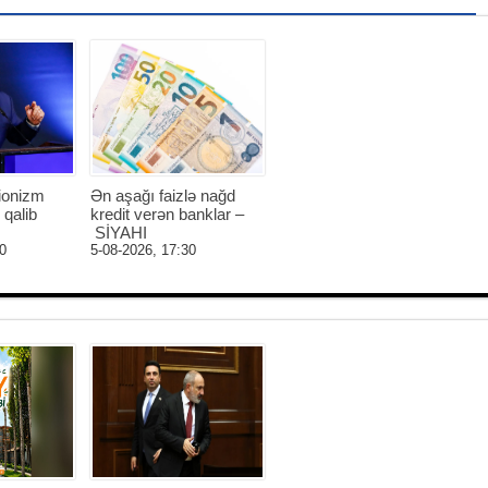
ionizm
Ən aşağı faizlə nağd
 qalib
kredit verən banklar –
SİYAHI
0
5-08-2026, 17:30