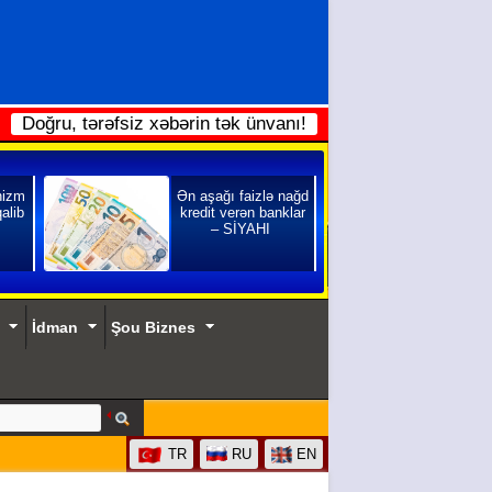
Doğru, tərəfsiz xəbərin tək ünvanı!
nizm
Ən aşağı faizlə nağd
qalib
kredit verən banklar
– SİYAHI
İdman
Şou Biznes
TR
RU
EN