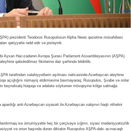
ŞPA) prezidenti Teodoros Rusopulosun Alpha News qəzetinə müsahibəsi
arı qətiyyətlə rədd edir və pisləyirik.
katibi Ayxan Hacızadənin Avropa Şurası Parlament Assambleyasının (AŞPA)
hinə qəbuledilməz fikirlərinə dair şərhində bildirilib.
PA tərəfindən səlahiyyətlərin aşılması nəticəsində Azərbaycan əleyhinə
loqa açıqlığını nümayiş etdirməsinə baxmayaraq, Rusopulos, Şvabe və onlar
mizin beynəlxalq hüquqa və ədalətə söykənən mövqeyinə kölgə salmağa
a apardığı anti-Azərbaycan siyasəti ilə Azərbaycan xalqının haqlı nifrətini
dlandırmaq isə ümumiyyətlə heç bir çərçivəyə sığmır, siyasi mədəniyyətsizlik
 vəziyyət və onun başında duran diktator Rusopulos AŞPA-dakı acınacaqlı