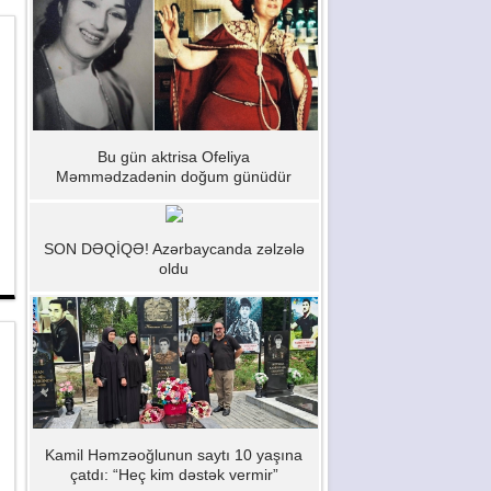
Bu gün aktrisa Ofeliya
Məmmədzadənin doğum günüdür
SON DƏQİQƏ! Azərbaycanda zəlzələ
oldu
Kamil Həmzəoğlunun saytı 10 yaşına
çatdı: “Heç kim dəstək vermir”