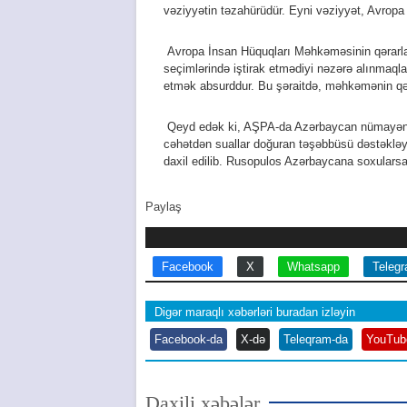
vəziyyətin təzahürüdür. Eyni vəziyyət, Avrop
Avropa İnsan Hüquqları Məhkəməsinin qərarla
seçimlərində iştirak etmədiyi nəzərə alınmaqla,
etmək absurddur. Bu şəraitdə, məhkəmənin qəra
Qeyd edək ki, AŞPA-da Azərbaycan nümayəndə 
cəhətdən suallar doğuran təşəbbüsü dəstəkləy
daxil edilib. Rusopulos Azərbaycana soxularsa
Paylaş
Facebook
X
Whatsapp
Teleg
Digər maraqlı xəbərləri buradan izləyin
Facebook-da
X-də
Teleqram-da
YouTub
Daxili xəbələr