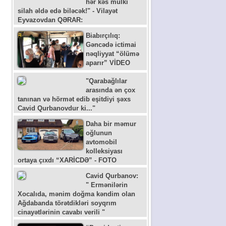
hər kəs mülki
silah əldə edə biləcək!" - Vilayət
Eyvazovdan QƏRAR:
Biabırçılıq:
Gəncədə ictimai
nəqliyyat “ölümə
aparır” VİDEO
"Qarabağlılar
arasında ən çox
tanınan və hörmət edib eşitdiyi şəxs
Cavid Qurbanovdur ki..."
Daha bir məmur
oğlunun
avtomobil
kolleksiyası
ortaya çıxdı “XARİCDƏ” - FOTO
Cavid Qurbanov:
" Ermənilərin
Xocalıda, mənim doğma kəndim olan
Ağdabanda törətdikləri soyqrım
cinayətlərinin cavabı verili "