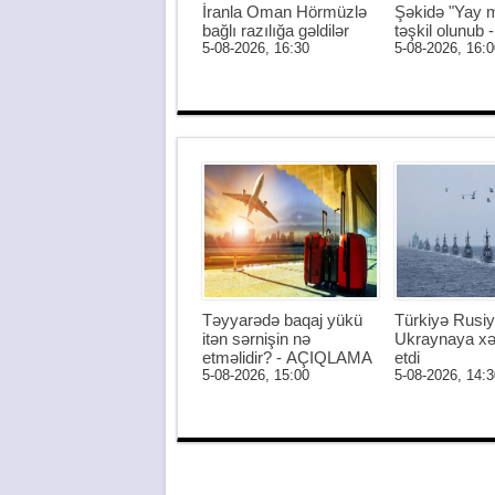
İranla Oman Hörmüzlə
Şəkidə "Yay m
bağlı razılığa gəldilər
təşkil olunub
5-08-2026, 16:30
5-08-2026, 16:0
Təyyarədə baqaj yükü
Türkiyə Rusiy
itən sərnişin nə
Ukraynaya xə
etməlidir? - AÇIQLAMA
etdi
5-08-2026, 15:00
5-08-2026, 14:3