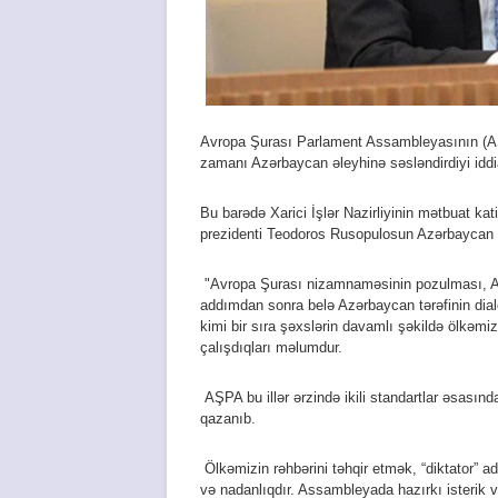
Avropa Şurası Parlament Assambleyasının (A
zamanı Azərbaycan əleyhinə səsləndirdiyi iddial
Bu barədə Xarici İşlər Nazirliyinin mətbuat 
prezidenti Teodoros Rusopulosun Azərbaycan əley
"Avropa Şurası nizamnaməsinin pozulması, AŞ
addımdan sonra belə Azərbaycan tərəfinin dia
kimi bir sıra şəxslərin davamlı şəkildə ölkə
çalışdıqları məlumdur.
AŞPA bu illər ərzində ikili standartlar əsasınd
qazanıb.
Ölkəmizin rəhbərini təhqir etmək, “diktator” a
və nadanlıqdır. Assambleyada hazırkı isterik