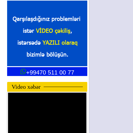
+99470 511 00 77
Video xəbər