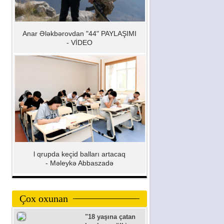
Anar Ələkbərovdan "44" PAYLAŞIMI
- VİDEO
l qrupda keçid balları artacaq
- Məleykə Abbaszadə
Çox oxunan
"18 yaşına çatan