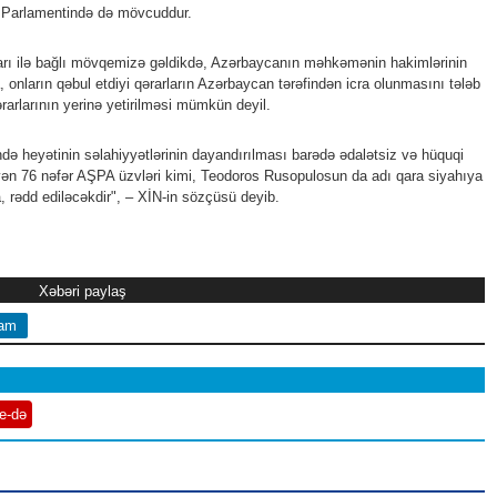
a Parlamentində də mövcuddur.
rı ilə bağlı mövqemizə gəldikdə, Azərbaycanın məhkəmənin hakimlərinin
 onların qəbul etdiyi qərarların Azərbaycan tərəfindən icra olunmasını tələb
rlarının yerinə yetirilməsi mümkün deyil.
heyətinin səlahiyyətlərinin dayandırılması barədə ədalətsiz və hüquqi
ən 76 nəfər AŞPA üzvləri kimi, Teodoros Rusopulosun da adı qara siyahıya
, rədd ediləcəkdir", – XİN-in sözçüsü deyib.
Xəbəri paylaş
ram
e-də