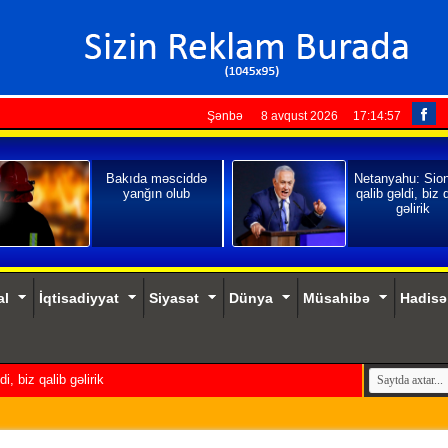
Şənbə 8 avqust 2026
17:14:58
Bakıda məsciddə
Netanyahu: Sio
yanğın olub
qalib gəldi, biz 
gəlirik
al
İqtisadiyyat
Siyasət
Dünya
Müsahibə
Hadisə
, biz qalib gəlirik