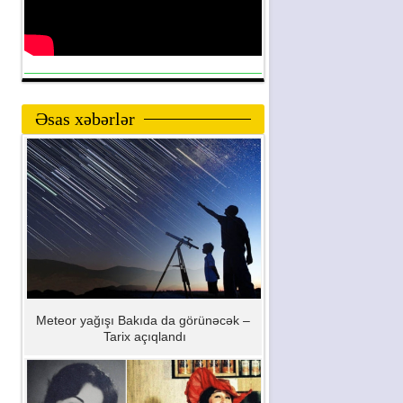
Əsas xəbərlər
Meteor yağışı Bakıda da görünəcək –
Tarix açıqlandı