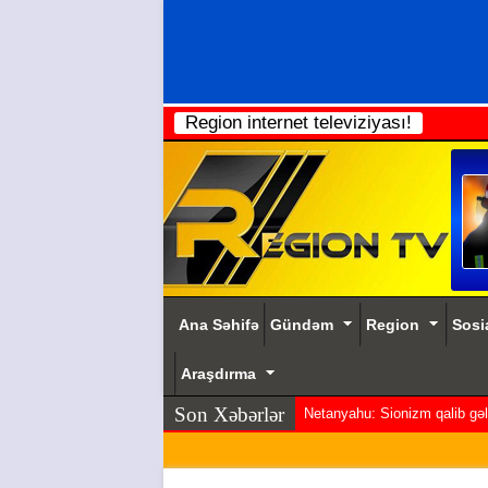
Region internet televiziyası!
Ana Səhifə
Gündəm
Region
Sosi
Araşdırma
Son Xəbərlər
Netanyahu: Sionizm qalib gəldi