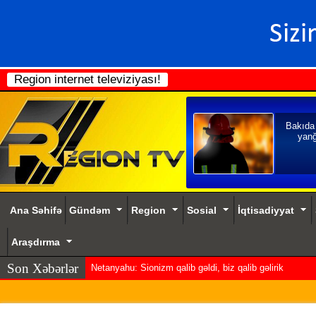
Region internet televiziyası!
Bakıda
yanğ
Ana Səhifə
Gündəm
Region
Sosial
İqtisadiyyat
Araşdırma
Son Xəbərlər
Netanyahu: Sionizm qalib gəldi, biz qalib gəlirik