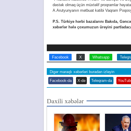
dəstək olmaq üçün müxtəlif proqramlar həyata
A.Arutyunyanın mətbuat katibi Vaqram Poqos
P.S. Türkiyə hərbi bazalarını Bakıda, Gənc
xəbərlər hələ çoxumuzun ürəyini partladaca
Facebook
X
Whatsapp
Teleg
Digər maraqlı xəbərləri buradan izləyin
Facebook-da
X-də
Teleqram-da
YouTub
Daxili xəbələr