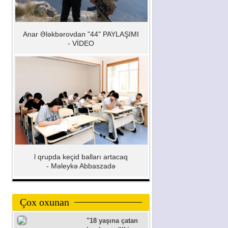
Anar Ələkbərovdan "44" PAYLAŞIMI
- VİDEO
l qrupda keçid balları artacaq
- Məleykə Abbaszadə
Çox oxunan
"18 yaşına çatan