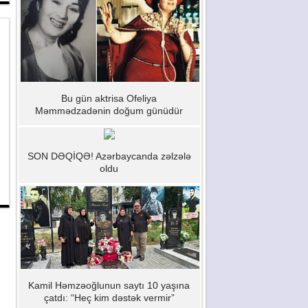
Bu gün aktrisa Ofeliya
Məmmədzadənin doğum günüdür
SON DƏQİQƏ! Azərbaycanda zəlzələ
oldu
Kamil Həmzəoğlunun saytı 10 yaşına
çatdı: “Heç kim dəstək vermir”