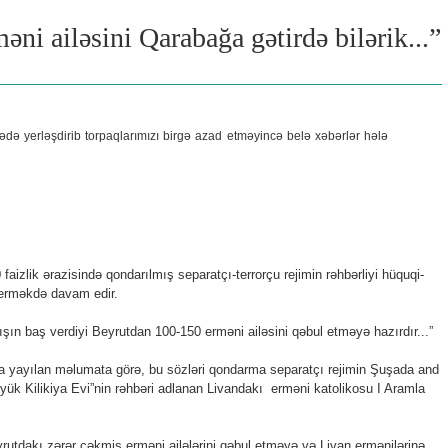
ni ailəsini Qarabağa gətirdə bilərik...”
ədə yerləşdirib torpaqlarımızı birgə azad etməyincə belə xəbərlər hələ
aizlik ərazisində qondarılmış separatçı-terrorçu rejimin rəhbərliyi hüquqi-
 verməkdə davam edir.
ışın baş verdiyi Beyrutdan 100-150 erməni ailəsini qəbul etməyə hazırdır...”
da yayılan məlumata görə, bu sözləri qondarma separatçı rejimin Şuşada and
yük Kilikiya Evi”nin rəhbəri adlanan Livandakı erməni katolikosu I Aramla
rutdakı zərər çəkmiş erməni ailələrini qəbul etməyə və Livan ermənilərinə