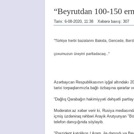
“Beyrutdan 100-150 ermə
Tarix: 6-08-2020, 11:38
Xəbərə baxış: 307
"Türkiyə hərbi bazalarını Bakıda, Gəncədə, Bərd
çoxumuzun ürəyini partladacaq..."
Azərbaycan Respublikasının işğal altındakı 20 f
tarixi torpaqlarımızla bağlı özbaşına qərarlar
“Dağlıq Qarabağın hakimiyyəti dəhşətli partlay
Moderator.az xəbər verir ki, Rusiya mediasın
içmiş üzdəniraq rəhbəri Arayik Arutyunyan "Bö
telefon danışığında söyləyib.
"Prezident katolikos I Aram ilə danışdı və Bey