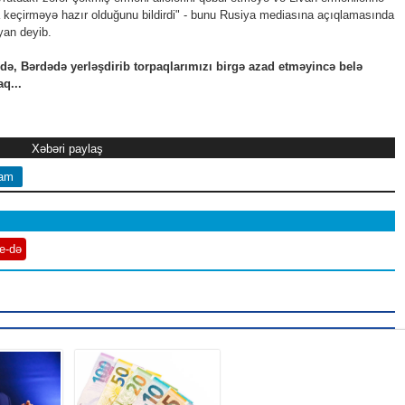
 keçirməyə hazır olduğunu bildirdi" - bunu Rusiya mediasına açıqlamasında
yan deyib.
ədə, Bərdədə yerləşdirib torpaqlarımızı birgə azad etməyincə belə
q...
Xəbəri paylaş
ram
e-də