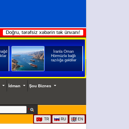
Doğru, tərəfsiz xəbərin tək ünvanı!
 nağd
İranla Oman
klar
Hörmüzlə bağlı
razılığa gəldilər
İdman
Şou Biznes
TR
RU
EN