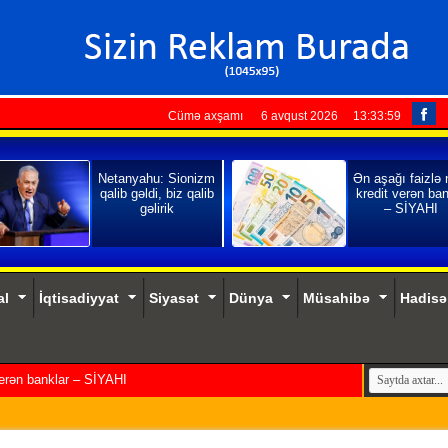
Cümə axşamı 6 avqust 2026
13:34:00
Netanyahu: Sionizm
Ən aşağı faizlə
qalib gəldi, biz qalib
kredit verən ban
gəlirik
– SİYAHI
al
İqtisadiyyat
Siyasət
Dünya
Müsahibə
Hadisə
verən banklar – SİYAHI