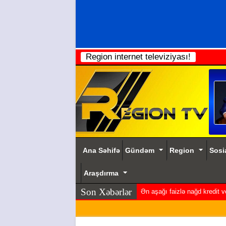
Region internet televiziyası!
Ana Səhifə
Gündəm
Region
Sosi
Araşdırma
Son Xəbərlər
Ən aşağı faizlə nağd kredit 