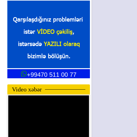
+99470 511 00 77
Video xəbər