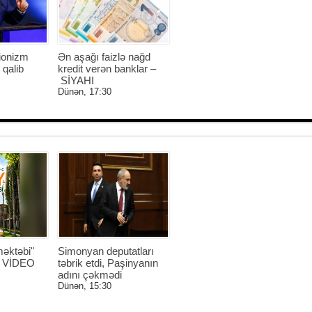
ionizm
Ən aşağı faizlə nağd
 qalib
kredit verən banklar –
SİYAHI
Dünən, 17:30
əktəbi"
Simonyan deputatları
 - VİDEO
təbrik etdi, Paşinyanın
adını çəkmədi
Dünən, 15:30