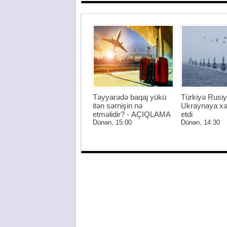
Təyyarədə baqaj yükü
Türkiyə Rusiy
itən sərnişin nə
Ukraynaya xə
etməlidir? - AÇIQLAMA
etdi
Dünən, 15:00
Dünən, 14:30