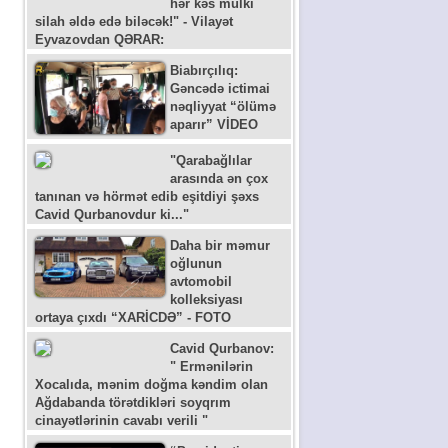
hər kəs mülki
silah əldə edə biləcək!" - Vilayət
Eyvazovdan QƏRAR:
Biabırçılıq:
Gəncədə ictimai
nəqliyyat “ölümə
aparır” VİDEO
"Qarabağlılar
arasında ən çox
tanınan və hörmət edib eşitdiyi şəxs
Cavid Qurbanovdur ki..."
Daha bir məmur
oğlunun
avtomobil
kolleksiyası
ortaya çıxdı “XARİCDƏ” - FOTO
Cavid Qurbanov:
" Ermənilərin
Xocalıda, mənim doğma kəndim olan
Ağdabanda törətdikləri soyqrım
cinayətlərinin cavabı verili "