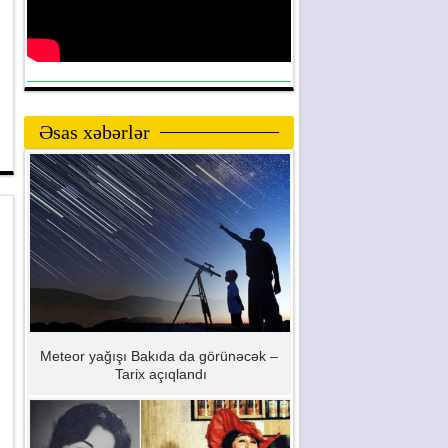
Əsas xəbərlər
Meteor yağışı Bakıda da görünəcək –
Tarix açıqlandı