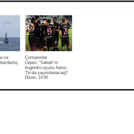
a və
Çempionlar
bərdarlıq
Liqası: "Sabah"ın
bugünkü oyunu hansı
TV-də yayımlanacaq?
Dünən, 14:00