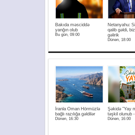
Bakıda məsciddə
Netanyahu: S
yanğın olub
qalib gəldi, biz
Bu gün, 09:00
gəlirik
Dünən, 18:00
İranla Oman Hörmüzlə
Şəkidə "Yay m
bağlı razılığa gəldilər
təşkil olunub
Dünən, 16:30
Dünən, 16:00