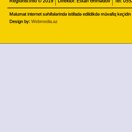
Regiontv.info © 2019
Direktor: Elxan Əhmədov
Tel: 05
Məlumat internet səhifələrində istifadə edildikdə müvafiq keçidi
Design by:
Webmedia.az