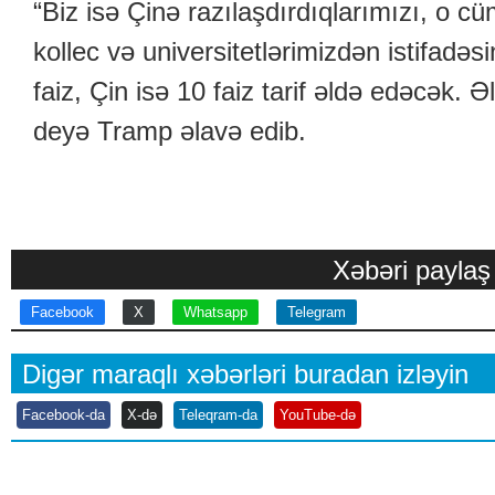
“Biz isə Çinə razılaşdırdıqlarımızı, o cü
kollec və universitetlərimizdən istifadəs
faiz, Çin isə 10 faiz tarif əldə edəcək.
deyə Tramp əlavə edib.
Xəbəri paylaş
Facebook
X
Whatsapp
Telegram
Digər maraqlı xəbərləri buradan izləyin
Facebook-da
X-də
Teleqram-da
YouTube-də