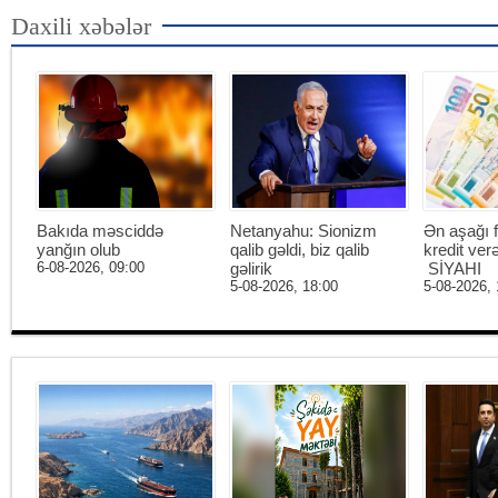
Daxili xəbələr
Bakıda məsciddə
Netanyahu: Sionizm
Ən aşağı f
yanğın olub
qalib gəldi, biz qalib
kredit ver
6-08-2026, 09:00
gəlirik
SİYAHI
5-08-2026, 18:00
5-08-2026, 