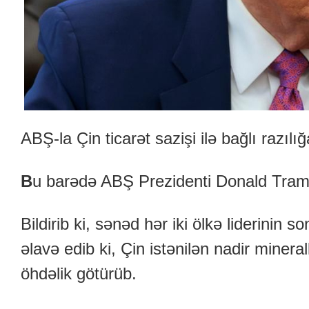
ABŞ-la Çin ticarət sazişi ilə bağlı razılığ
B
u barədə ABŞ Prezidenti Donald Tram
Bildirib ki, sənəd hər iki ölkə liderinin s
əlavə edib ki, Çin istənilən nadir minera
öhdəlik götürüb.