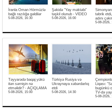
İranla Oman Hörmüzlə
Şəkidə "Yay məktəbi"
Simonyan 
bağlı razılığa gəldilər
təşkil olunub - VİDEO
təbrik etd
5-08-2026, 16:30
5-08-2026, 16:00
adını çək
5-08-2026, 
Təyyarədə baqaj yükü
Türkiyə Rusiya və
Çempionl
itən sərnişin nə
Ukraynaya xəbərdarlıq
Liqası: "S
etməlidir? - AÇIQLAMA
etdi
bugünkü o
5-08-2026, 15:00
5-08-2026, 14:30
TV-də ya
5-08-2026, 