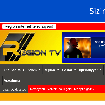
Region internet televiziyası!
Bakıda
yanğ
Ana Səhifə
Gündəm
Region
Sosial
İqtisadiyyat
Araşdırma
Son Xəbərlər
Netanyahu: Sionizm qalib gəldi, biz qalib gəlirik