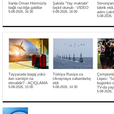
İranla Oman Hörmüzlə
Şəkidə "Yay məktəbi"
Simonyan 
bağlı razılığa gəldilər
təşkil olunub - VİDEO
təbrik etd
5-08-2026, 16:30
5-08-2026, 16:00
adını çək
5-08-2026, 
Təyyarədə baqaj yükü
Türkiyə Rusiya və
Çempionl
itən sərnişin nə
Ukraynaya xəbərdarlıq
Liqası: "S
etməlidir? - AÇIQLAMA
etdi
bugünkü o
5-08-2026, 15:00
5-08-2026, 14:30
TV-də ya
5-08-2026, 