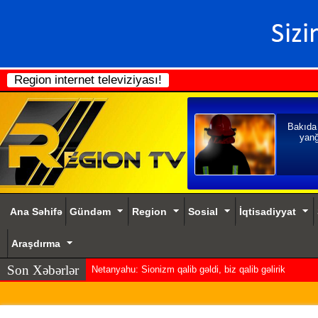
Region internet televiziyası!
Bakıda
yanğ
Ana Səhifə
Gündəm
Region
Sosial
İqtisadiyyat
Araşdırma
Son Xəbərlər
Netanyahu: Sionizm qalib gəldi, biz qalib gəlirik