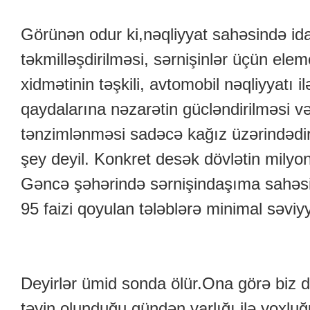
Görünən odur ki,nəqliyyat sahəsində id
təkmilləşdirilməsi, sərnişinlər üçün ele
xidmətinin təşkili, avtomobil nəqliyyatı 
qaydalarına nəzarətin gücləndirilməsi və
tənzimlənməsi sadəcə kağız üzərindədi
şey deyil. Konkret desək dövlətin milyonl
Gəncə şəhərində sərnişindaşıma sahəsi 
95 faizi qoyulan tələblərə minimal səvi
Deyirlər ümid sonda ölür.Ona görə biz d
təyin olunduğu gündən varlığı ilə yoxluğ