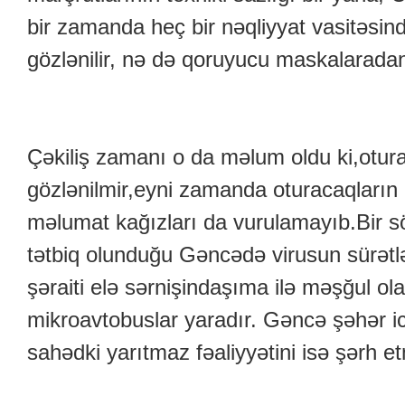
bir zamanda heç bir nəqliyyat vasitəsi
gözlənilir, nə də qoruyucu maskalaradan
Çəkiliş zamanı o da məlum oldu ki,otur
gözlənilmir,eyni zamanda oturacaqların
məlumat kağızları da vurulamayıb.Bir sö
tətbiq olunduğu Gəncədə virusun sürətl
şəraiti elə sərnişindaşıma ilə məşğul ol
mikroavtobuslar yaradır. Gəncə şəhər ic
sahədki yarıtmaz fəaliyyətini isə şərh 