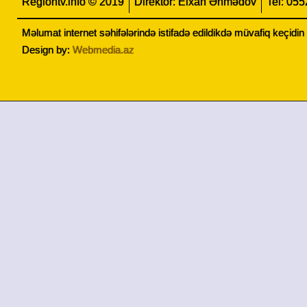
Regiontv.info © 2019
Direktor: Elxan Əhmədov
Tel: 05
Məlumat internet səhifələrində istifadə edildikdə müvafiq keçidi
Design by:
Webmedia.az