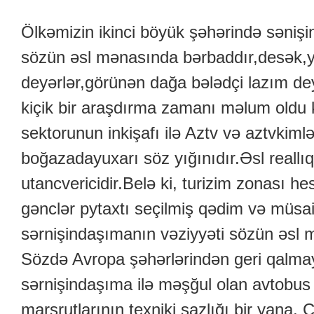
Ölkəmizin ikinci böyük şəhərində sənişi
sözün əsl mənasında bərbaddır,desək,
deyərlər,görünən dağa bələdçi lazım de
kiçik bir araşdırma zamanı məlum oldu k
sektorunun inkişafı ilə Aztv və aztvkimlər
boğazadayuxarı söz yığınıdır.Əsl reallı
utancvericidir.Belə ki, turizim zonası 
gənclər pytaxtı seçilmiş qədim və müs
sərnişindaşımanın vəziyyəti sözün əsl 
Sözdə Avropa şəhərlərindən geri qalm
sərnişindaşıma ilə məşğul olan avtobus
marşrutlarının texniki sazlığı bir yana,