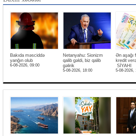
Bakıda məsciddə
Netanyahu: Sionizm
Ən aşağı f
yanğın olub
qalib gəldi, biz qalib
kredit ver
6-08-2026, 09:00
gəlirik
SİYAHI
5-08-2026, 18:00
5-08-2026, 