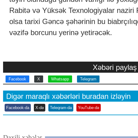
Rabitə və Yüksək Texnologiyalar nazir
olsa tarixi Gəncə şəhərinin bu biabrçılı
vəzifə borcunu yerinə yetirəcək.
Xəbəri paylaş
Facebook
X
Whatsapp
Telegram
Digər maraqlı xəbərləri buradan izləyin
Facebook-da
X-də
Teleqram-da
YouTube-də
Daxili xəbələr