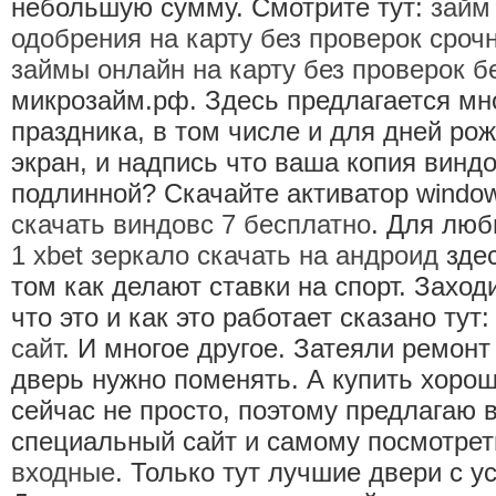
небольшую сумму. Смотрите тут:
займ
одобрения на карту без проверок сроч
займы онлайн на карту без проверок б
микрозайм.рф. Здесь предлагается м
праздника, в том числе и для дней ро
экран, и надпись что ваша копия винд
подлинной? Скачайте активатор windo
скачать виндовс 7 бесплатно
. Для люб
1 xbet зеркало скачать на андроид
здес
том как делают ставки на спорт. Заход
что это и как это работает сказано тут
сайт
. И многое другое. Затеяли ремонт
дверь нужно поменять. А купить хоро
сейчас не просто, поэтому предлагаю 
специальный сайт и самому посмотре
входные
. Только тут лучшие двери с у